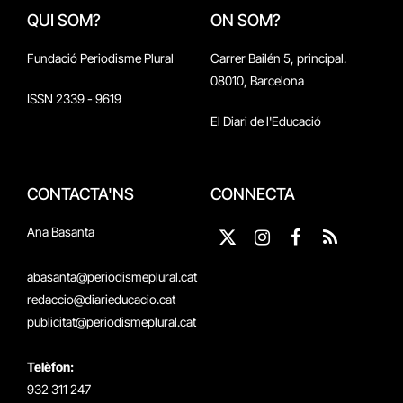
QUI SOM?
ON SOM?
Fundació Periodisme Plural
Carrer Bailén 5, principal.
08010, Barcelona
ISSN 2339 - 9619
El Diari de l'Educació
CONTACTA'NS
CONNECTA
Ana Basanta
X
Instagram
Facebook
RSS
(Twitter)
abasanta@periodismeplural.cat
redaccio@diarieducacio.cat
publicitat@periodismeplural.cat
Telèfon:
932 311 247