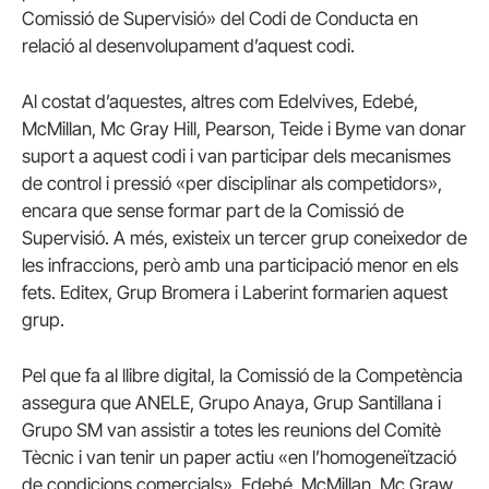
Comissió de Supervisió» del Codi de Conducta en
relació al desenvolupament d’aquest codi.
Al costat d’aquestes, altres com Edelvives, Edebé,
McMillan, Mc Gray Hill, Pearson, Teide i Byme van donar
suport a aquest codi i van participar dels mecanismes
de control i pressió «per disciplinar als competidors»,
encara que sense formar part de la Comissió de
Supervisió. A més, existeix un tercer grup coneixedor de
les infraccions, però amb una participació menor en els
fets. Editex, Grup Bromera i Laberint formarien aquest
grup.
Pel que fa al llibre digital, la Comissió de la Competència
assegura que ANELE, Grupo Anaya, Grup Santillana i
Grupo SM van assistir a totes les reunions del Comitè
Tècnic i van tenir un paper actiu «en l’homogeneïtzació
de condicions comercials». Edebé, McMillan, Mc Graw