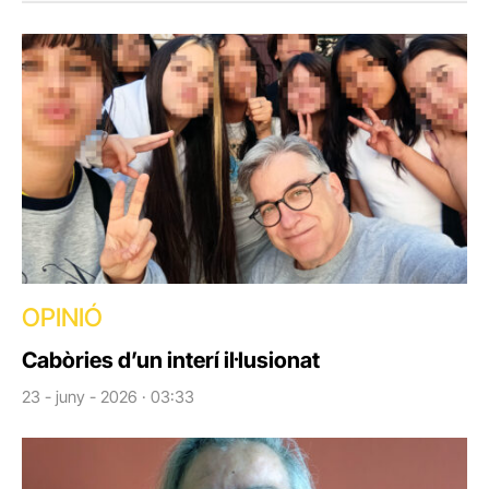
OPINIÓ
Cabòries d’un interí il·lusionat
23 - juny - 2026 · 03:33