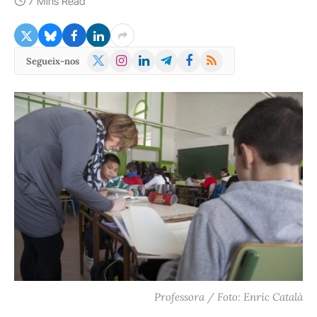
7 Mins Read
X
Instagram
LinkedIn
Telegram
Facebook
RSS
Segueix-nos
(Twitter)
Professora / Foto: Enric Català