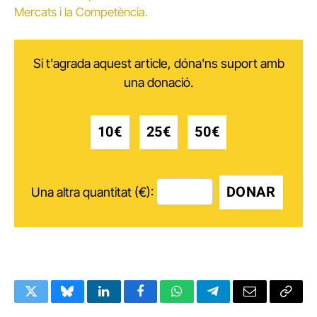
Mercats i la Competència.
Si t'agrada aquest article, dóna'ns suport amb
una donació.
10€
25€
50€
DONAR
Una altra quantitat (€):
Twitter
Bluesky
LinkedIn
Facebook
WhatsApp
Telegram
Email
Copy