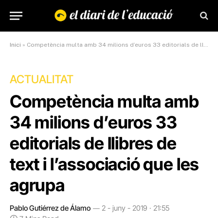
Inici
»
Competència multa amb 34 milions d’euros 33 editorials de llibres de text i l’associació que les agrupa
ACTUALITAT
Competència multa amb
34 milions d’euros 33
editorials de llibres de
text i l’associació que les
agrupa
Pablo Gutiérrez de Álamo
2 - juny - 2019 · 21:55