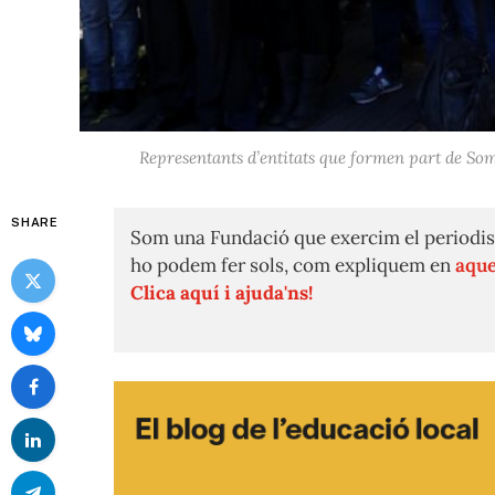
Representants d’entitats que formen part de Som
SHARE
Som una Fundació que exercim el periodis
ho podem fer sols, com expliquem en
aque
Clica aquí i ajuda'ns!