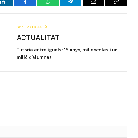
LinkedIn
Facebook
WhatsApp
Telegram
Email
Copy
Link
NEXT ARTICLE
ACTUALITAT
Tutoria entre iguals: 15 anys, mil escoles i un
milió d’alumnes