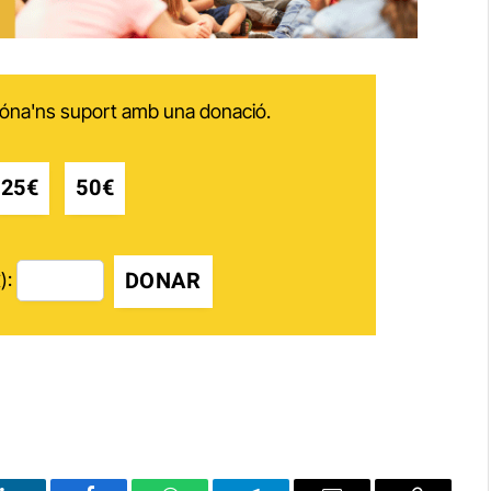
 dóna'ns suport amb una donació.
25€
50€
DONAR
):