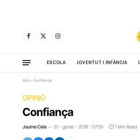
Facebook
X
Instagram
(Twitter)
ESCOLA
JOVENTUT I INFÀNCIA
Inici
»
Confiança
OPINIÓ
Confiança
Jaume Cela
31 - gener - 2018 · 07:55
1 Min Read