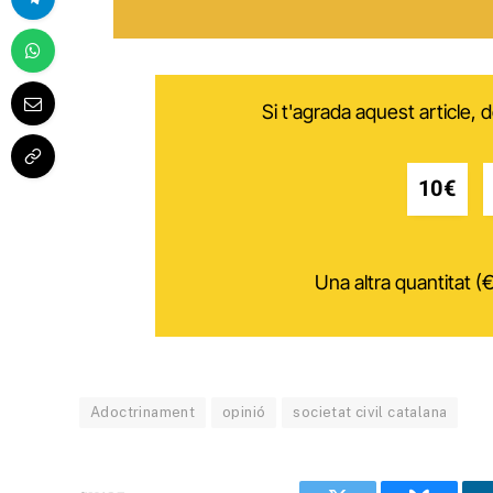
Si t'agrada aquest article,
10€
Una altra quantitat (€
Adoctrinament
opinió
societat civil catalana