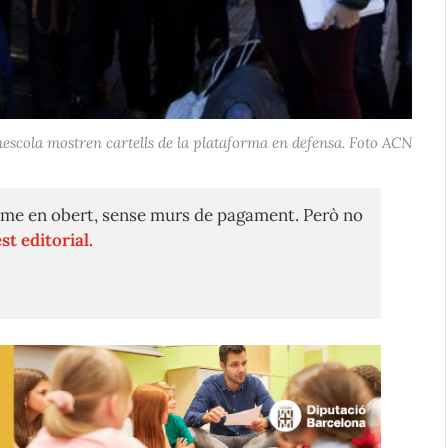
escola mostren cartells de la plataforma en defensa. Foto ACN
me en obert, sense murs de pagament. Però no
st editorial.