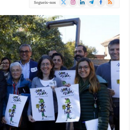
X
Instagram
LinkedIn
Telegram
Facebook
RSS
Segueix-nos
(Twitter)