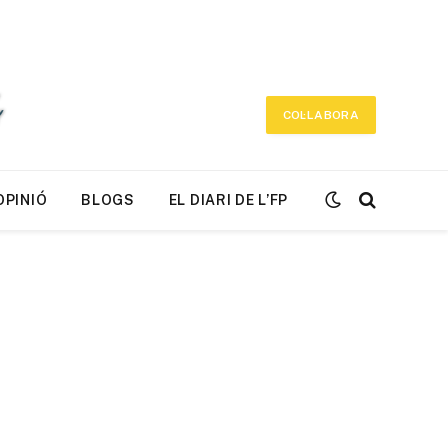
COL·LABORA
OPINIÓ
BLOGS
EL DIARI DE L’FP