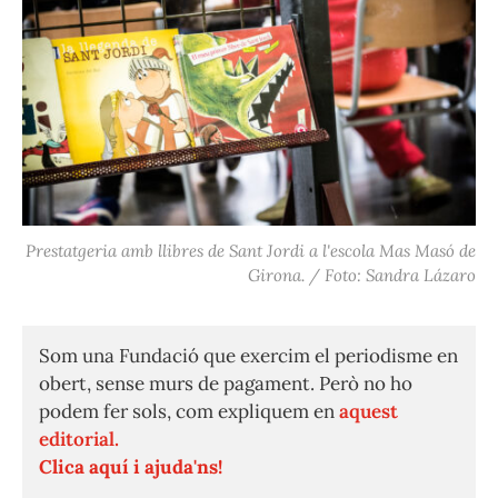
Prestatgeria amb llibres de Sant Jordi a l'escola Mas Masó de
Girona. / Foto: Sandra Lázaro
Som una Fundació que exercim el periodisme en
obert, sense murs de pagament. Però no ho
podem fer sols, com expliquem en
aquest
editorial.
Clica aquí i ajuda'ns!