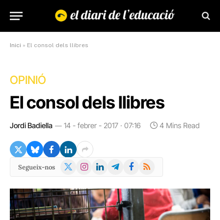
Inici
»
El consol dels llibres
OPINIÓ
El consol dels llibres
Jordi Badiella
14 - febrer - 2017 · 07:16
4 Mins Read
X
Instagram
LinkedIn
Telegram
Facebook
RSS
Segueix-nos
(Twitter)