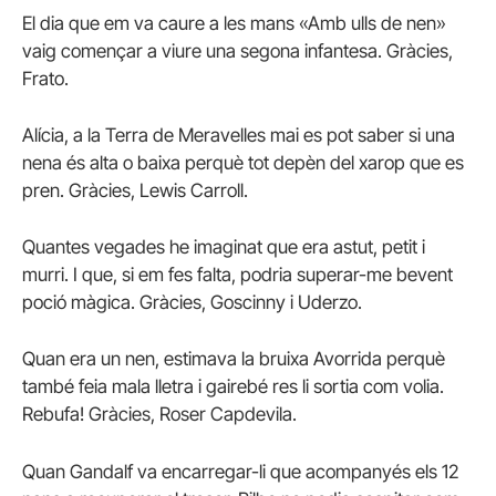
El dia que em va caure a les mans «Amb ulls de nen»
vaig començar a viure una segona infantesa. Gràcies,
Frato.
Alícia, a la Terra de Meravelles mai es pot saber si una
nena és alta o baixa perquè tot depèn del xarop que es
pren. Gràcies, Lewis Carroll.
Quantes vegades he imaginat que era astut, petit i
murri. I que, si em fes falta, podria superar-me bevent
poció màgica. Gràcies, Goscinny i Uderzo.
Quan era un nen, estimava la bruixa Avorrida perquè
també feia mala lletra i gairebé res li sortia com volia.
Rebufa! Gràcies, Roser Capdevila.
Quan Gandalf va encarregar-li que acompanyés els 12