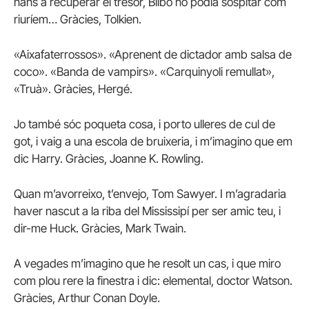
nans a recuperar el tresor, Bilbo no podia sospitar com
riuríem… Gràcies, Tolkien.
«Aixafaterrossos». «Aprenent de dictador amb salsa de
coco». «Banda de vampirs». «Carquinyoli remullat»,
«Truà». Gràcies, Hergé.
Jo també sóc poqueta cosa, i porto ulleres de cul de
got, i vaig a una escola de bruixeria, i m’imagino que em
dic Harry. Gràcies, Joanne K. Rowling.
Quan m’avorreixo, t’envejo, Tom Sawyer. I m’agradaria
haver nascut a la riba del Mississipí per ser amic teu, i
dir-me Huck. Gràcies, Mark Twain.
A vegades m’imagino que he resolt un cas, i que miro
com plou rere la finestra i dic: elemental, doctor Watson.
Gràcies, Arthur Conan Doyle.