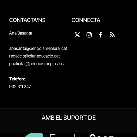
CONTACTA'NS
CONNECTA
Ana Basanta
X
Instagram
Facebook
RSS
(Twitter)
abasanta@periodismeplural.cat
redaccio@diarieducacio.cat
publicitat@periodismeplural.cat
Telèfon:
932 311 247
AMB EL SUPORT DE