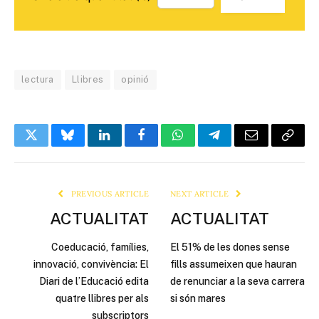
lectura
Llibres
opinió
Twitter
Bluesky
LinkedIn
Facebook
WhatsApp
Telegram
Email
Copy
Link
PREVIOUS ARTICLE
NEXT ARTICLE
ACTUALITAT
ACTUALITAT
Coeducació, famílies,
El 51% de les dones sense
innovació, convivència: El
fills assumeixen que hauran
Diari de l’Educació edita
de renunciar a la seva carrera
quatre llibres per als
si són mares
subscriptors