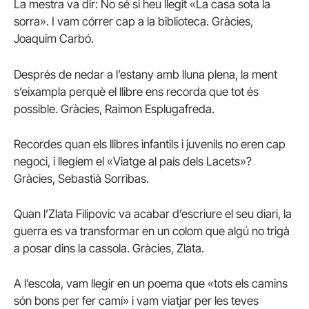
La mestra va dir: No sé si heu llegit «La casa sota la
sorra». I vam córrer cap a la biblioteca. Gràcies,
Joaquim Carbó.
Després de nedar a l’estany amb lluna plena, la ment
s’eixampla perquè el llibre ens recorda que tot és
possible. Gràcies, Raimon Esplugafreda.
Recordes quan els llibres infantils i juvenils no eren cap
negoci, i llegíem el «Viatge al país dels Lacets»?
Gràcies, Sebastià Sorribas.
Quan l’Zlata Filipovic va acabar d’escriure el seu diari, la
guerra es va transformar en un colom que algú no trigà
a posar dins la cassola. Gràcies, Zlata.
A l’escola, vam llegir en un poema que «tots els camins
són bons per fer camí» i vam viatjar per les teves