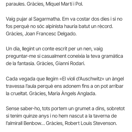
paraules. Gràcies, Miquel Martí i Pol.
Vaig pujar al Sagarmatha. Em va costar dos dies i si no
fos perquè no sóc alpinista hauria batut un rècord.
Gràcies, Joan Francesc Delgado.
Un dia, llegint un conte escrit per un nen, vaig
preguntar-me si casualment coneixia la teva gramàtica
de la fantasia. Gràcies, Gianni Rodari.
Cada vegada que llegim «El violí d’Auschwitz» un àngel
travessa l’aula perquè ens adonem fins a on pot arribar
la crueltat. Gràcies, Maria Àngels Anglada.
Sense saber-ho, tots portem un grumet a dins, sobretot
si tenim quinze anys i no hem nascut a la taverna de
l’almirall Benbow… Gràcies, Robert Louis Stevenson.