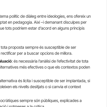
ema polític de diàleg entre ideologies, ens ofereix un
tat en pedagogia. Així –i demanant disculpes per
que tots podríem estar d’acord en alguns principis
 tota proposta sempre és susceptible de ser
e rectificar per a buscar opcions de millora.
aluació
: és necessària l’anàlisi de l’efectivitat de tota
alternatives més efectives o que els contextos poden
alternativa és lícita i susceptible de ser implantada, si
leixen els nivells desitjats o si canvia el context
mocràtiques sempre són públiques, explicades a
ó i sotmeses a la crítica.