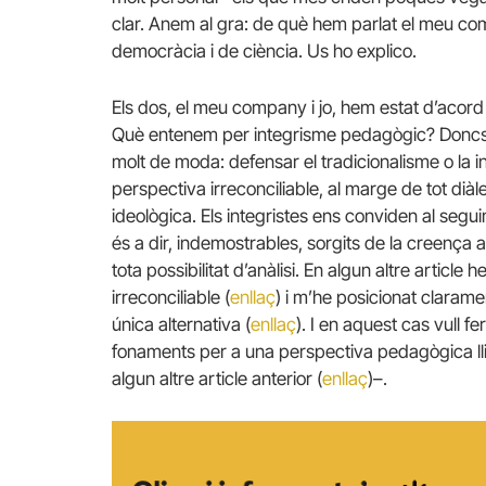
clar. Anem al gra: de què hem parlat el meu co
democràcia i de ciència. Us ho explico.
Els dos, el meu company i jo, hem estat d’acord
Què entenem per integrisme pedagògic? Doncs, p
molt de moda: defensar el tradicionalisme o la i
perspectiva irreconciliable, al marge de tot dià
ideològica. Els integristes ens conviden al segu
és a dir, indemostrables, sorgits de la creença 
tota possibilitat d’anàlisi. En algun altre articl
irreconciliable (
enllaç
) i m’he posicionat claram
única alternativa (
enllaç
). I en aquest cas vull 
fonaments per a una perspectiva pedagògica ll
algun altre article anterior (
enllaç
)–.