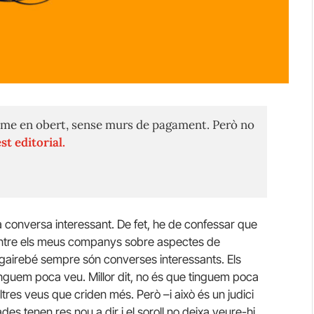
me en obert, sense murs de pagament. Però no
st editorial.
 conversa interessant. De fet, he de confessar que
entre els meus companys sobre aspectes de
e gairebé sempre són converses interessants. Els
tinguem poca veu. Millor dit, no és que tinguem poca
res veus que criden més. Però –i això és un judici
s tenen res nou a dir i el soroll no deixa veure-hi