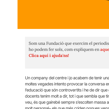
Som una Fundació que exercim el periodis
ho podem fer sols, com expliquem en
aque
Clica aquí i ajuda'ns!
Un company del centre i jo acabem de tenir una
moltes vegades intento provocar la conversa 
l’educació que són controvertits i he de dir qu
docents tenim molt a dir, tot i que sembla que 
veu, és que gairebé sempre s’escolten massa alt
molt personal– els que més criden poques vegade