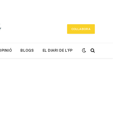
COL·LABORA
OPINIÓ
BLOGS
EL DIARI DE L’FP