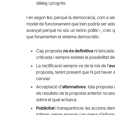
diàleg i progrés.
I en segon lloc perquè la democràcia, com a sist
model de funcionament que ben podria ser adop
avançat perquè no sóc un teòric polític–, crec 
que fonamenten el sistema democràtic:
Cap proposta
no és definitiva
ni tancada:
criticada i sempre existeix la possibilitat d
La rectificació sempre ve de la mà de l’
av
proposta, tenint present que hi pot haver 
canviar.
Acceptació d’
alternatives
: tota proposta 
els resultats de la proposta anterior no asso
sobre el qual actuava.
Publicitat
i transparència: les accions de
tothom, sense amagar cap mena d’informaci