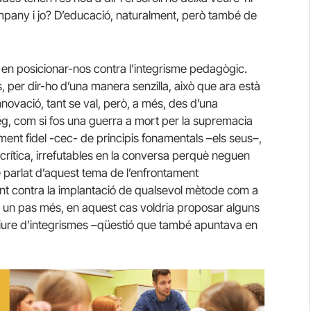
mpany i jo? D’educació, naturalment, però també de
 en posicionar-nos contra l’integrisme pedagògic.
er dir-ho d’una manera senzilla, això que ara està
nnovació, tant se val, però, a més, des d’una
leg, com si fos una guerra a mort per la supremacia
iment fidel -cec- de principis fonamentals –els seus–,
acrítica, irrefutables en la conversa perquè neguen
e he parlat d’aquest tema de l’enfrontament
ent contra la implantació de qualsevol mètode com a
fer un pas més, en aquest cas voldria proposar alguns
iure d’integrismes –qüestió que també apuntava en