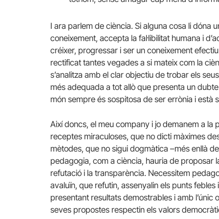
I ara parlem de ciència. Si alguna cosa li dóna 
coneixement, accepta la fal·libilitat humana i d
créixer, progressar i ser un coneixement efect
rectificat tantes vegades a si mateix com la cièn
s’analitza amb el clar objectiu de trobar els se
més adequada a tot allò que presenta un dubte. I
món sempre és sospitosa de ser errònia i està 
Així doncs, el meu company i jo demanem a la p
receptes miraculoses, que no dicti màximes de
mètodes, que no sigui dogmàtica –més enllà de
pedagogia, com a ciència, hauria de proposar la i
refutació i la transparència. Necessitem pedago
avaluïn, que refutin, assenyalin els punts febles i
presentant resultats demostrables i amb l’únic 
seves propostes respectin els valors democràti