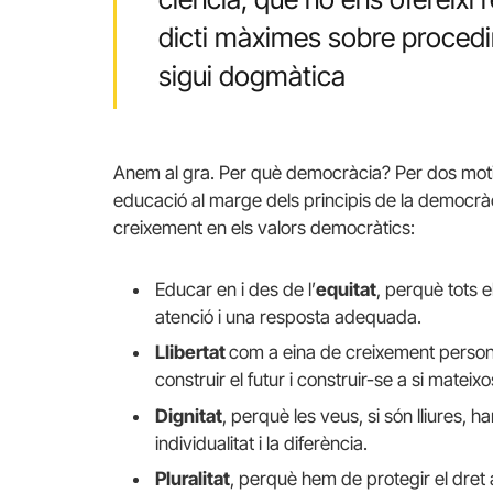
dicti màximes sobre proced
sigui dogmàtica
Anem al gra. Per què democràcia? Per dos mot
educació al marge dels principis de la democràc
creixement en els valors democràtics:
Educar en i des de l’
equitat
, perquè tots 
atenció i una resposta adequada.
Llibertat
com a eina de creixement persona
construir el futur i construir-se a si mateixo
Dignitat
, perquè les veus, si són lliures, 
individualitat i la diferència.
Pluralitat
, perquè hem de protegir el dret 