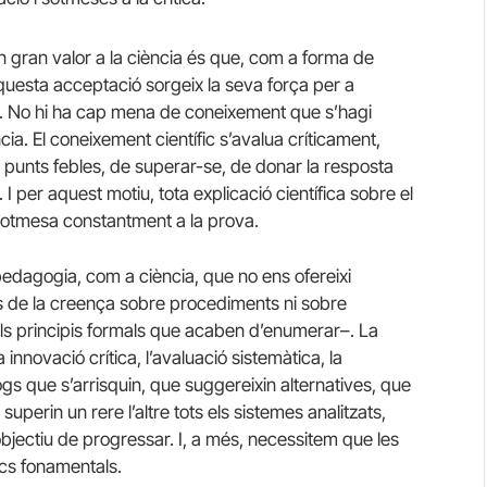
un gran valor a la ciència és que, com a forma de
’aquesta acceptació sorgeix la seva força per a
iu. No hi ha cap mena de coneixement que s’hagi
cia. El coneixement científic s’avalua críticament,
us punts febles, de superar-se, de donar la resposta
 per aquest motiu, tota explicació científica sobre el
sotmesa constantment a la prova.
edagogia, com a ciència, que no ens ofereixi
s de la creença sobre procediments ni sobre
ls principis formals que acaben d’enumerar–. La
nnovació crítica, l’avaluació sistemàtica, la
gs que s’arrisquin, que suggereixin alternatives, que
 superin un rere l’altre tots els sistemes analitzats,
objectiu de progressar. I, a més, necessitem que les
cs fonamentals.