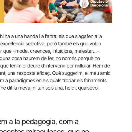
hi ha a una banda i a l’altra: els que s’agafen a la
l’excel·lència selectiva, però també els que volen
r què –moda, creences, intuïcions, malestar…–.
alguna cosa haurem de fer, no només perquè no
què tenim el deure d’intervenir per millorar. Hem de
tant, una resposta eficaç. Què suggerim, el meu amic
 com a paradigmes en els quals trobar els fonaments
he dit la meva, ni tan sols una, he dit qualsevol
m a la pedagogia, com a
 receptes miraculoses, que no