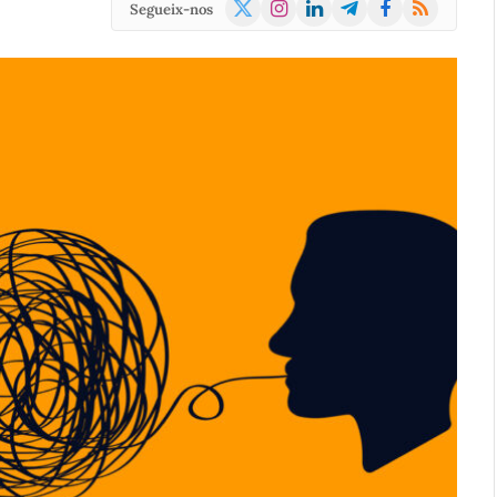
X
Instagram
LinkedIn
Telegram
Facebook
RSS
Segueix-nos
(Twitter)