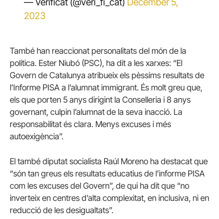
— V‎erificat (@veri_fi_cat)
December 5,
2023
També han reaccionat personalitats del món de la
política. Ester Niubó (PSC), ha dit a les xarxes: “El
Govern de Catalunya atribueix els pèssims resultats de
l’Informe PISA a l’alumnat immigrant. És molt greu que,
els que porten 5 anys dirigint la Conselleria i 8 anys
governant, culpin l’alumnat de la seva inacció. La
responsabilitat és clara. Menys excuses i més
autoexigència”.
El també diputat socialista Raúl Moreno ha destacat que
“són tan greus els resultats educatius de l’informe PISA
com les excuses del Govern”, de qui ha dit que “no
inverteix en centres d’alta complexitat, en inclusiva, ni en
reducció de les desigualtats”.