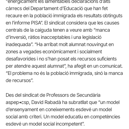
“enèrgicament les lamentables declaracions d’alts
càrrecs del Departament d’Educació que han fet
recaure en la població immigrada els resultats obtinguts
en l’informe PISA”. El sindicat considera que les causes
centrals de la caiguda tenen a veure amb “manca
d’inversió, ràtios inacceptables i una legislació
inadequada”. “Ha arribat molt alumnat nouvingut en
zones a vegades econòmicament i socialment
desafavorides i no s’han posat els recursos suficients
per atendre aquest alumnat”, ha afegit en un comunicat.
“El problema no és la població immigrada, sinó la manca
de recursos”.
Des del sindicat de Professors de Secundària
aspep•csp, David Rabadà ha subratllat que “un model
d’ensenyament en coneixements esdevé un model
social amb criteri. Un model educatiu en competències
esdevé un model social incompetent”.