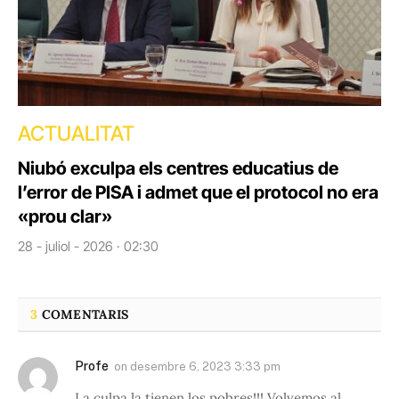
ACTUALITAT
Niubó exculpa els centres educatius de
l’error de PISA i admet que el protocol no era
«prou clar»
28 - juliol - 2026 · 02:30
3
COMENTARIS
Profe
on
desembre 6, 2023 3:33 pm
La culpa la tienen los pobres!!! Volvemos al