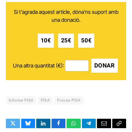
Si t'agrada aquest article, dóna'ns suport amb
una donació.
10€
25€
50€
DONAR
Una altra quantitat (€):
Informe PISA
PISA
Proves PISA
Twitter
Bluesky
LinkedIn
Facebook
WhatsApp
Telegram
Email
Copy