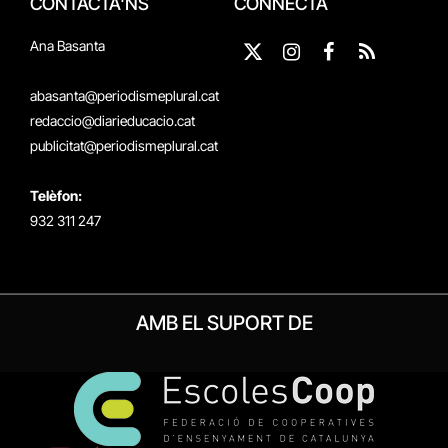
CONTACTA'NS
CONNECTA
Ana Basanta
X
Instagram
Facebook
RSS
(Twitter)
abasanta@periodismeplural.cat
redaccio@diarieducacio.cat
publicitat@periodismeplural.cat
Telèfon:
932 311 247
AMB EL SUPORT DE