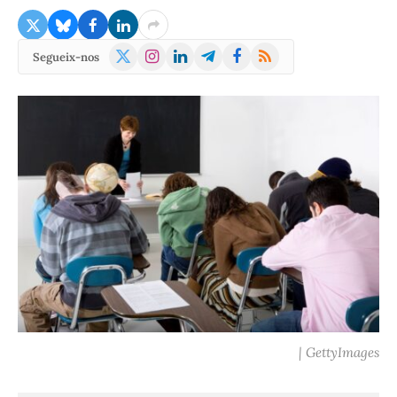
X
Instagram
LinkedIn
Telegram
Facebook
RSS
Segueix-nos
(Twitter)
| GettyImages