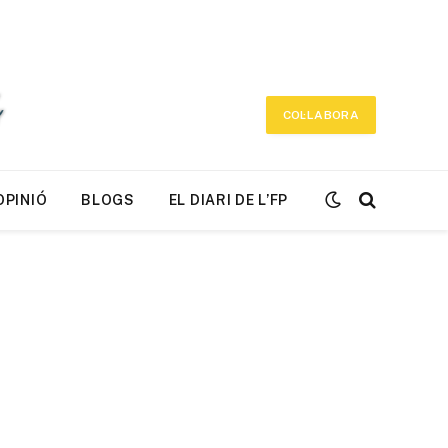
COL·LABORA
OPINIÓ
BLOGS
EL DIARI DE L’FP