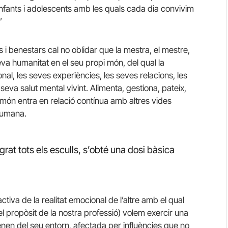
’infants i adolescents amb les quals cada dia convivim
”
rs i benestars cal no oblidar que la mestra, el mestre,
va humanitat en el seu propi món, del qual la
onal, les seves experiències, les seves relacions, les
seva salut mental vivint. Alimenta, gestiona, pateix,
 món entra en relació contínua amb altres vides
 humana.
rat tots els esculls, s’obté una dosi bàsica
iva de la realitat emocional de l’altre amb el qual
 el propòsit de la nostra professió) volem exercir una
penen del seu entorn, afectada per influències que no