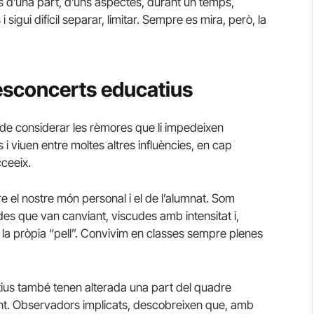
és d’una part, d’uns aspectes, durant un temps,
sigui difícil separar, limitar. Sempre es mira, però, la
desconcerts educatius
 de considerar les rèmores que li impedeixen
i viuen entre moltes altres influències, en cap
ceeix.
e el nostre món personal i el de l’alumnat. Som
s que van canviant, viscudes amb intensitat i,
 la pròpia “pell”. Convivim en classes sempre plenes
ctius també tenen alterada una part del quadre
nt. Observadors implicats, descobreixen que, amb