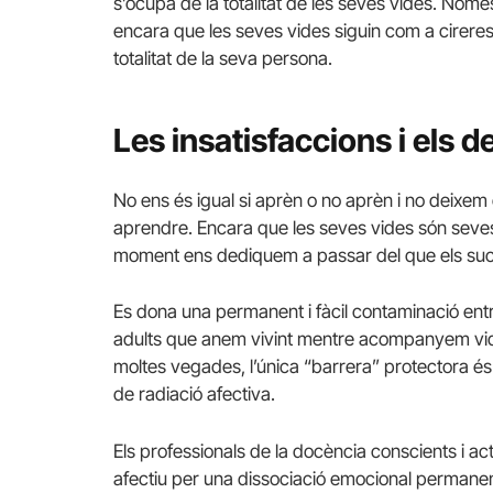
s’ocupa de la totalitat de les seves vides. Nom
encara que les seves vides siguin com a cireres i 
totalitat de la seva persona.
Les insatisfaccions i els 
No ens és igual si aprèn o no aprèn i no deixem
aprendre. Encara que les seves vides són seves 
moment ens dediquem a passar del que els suc
Es dona una permanent i fàcil contaminació entr
adults que anem vivint mentre acompanyem vide
moltes vegades, l’única “barrera” protectora és
de radiació afectiva.
Els professionals de la docència conscients i a
afectiu per una dissociació emocional permane