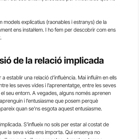
models explicatius (raonables i estranys) de la
vament ens instal·lem. I ho fem per descobrir com ens
.
ió de la relació implicada
a establir una relació d’influència. Mai influïm en ells
entre les seves vides i l’aprenentatge, entre les seves
en el seu entorn. A vegades, alguns només aprenen
 aprenguin i l’entusiasme que posem perquè
 apareix quan se’ns esgota aquest entusiasme.
mplicada. S’influeix no sols per estar al costat de
ue la seva vida ens importa. Qui ensenya no