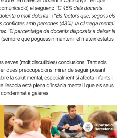
sobre “El malestar docent a Catalunya” en què
comunicació) el següent: “
El 45% dels docents
dolenta o molt dolenta
” i “
Els factors que, segons els
ls conflictes amb persones (43%), la càrrega mental
ma: “E
l percentatge de docents disposats a deixar la
” (sempre que poguessin mantenir el mateix estatus
 les seves (molt discutibles) conclusions. Tant sols
 per dues preocupacions: mirar de seguir posant
bre la salut mental, especialment si afecta infants i
 l’escola està plena d’insània mental i que els seus
à condemnat a galeres.