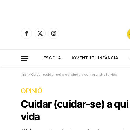
Facebook
X
Instagram
(Twitter)
ESCOLA
JOVENTUT I INFÀNCIA
Inici
»
Cuidar (cuidar-se) a qui ajuda a comprendre la vida
OPINIÓ
Cuidar (cuidar-se) a qu
vida