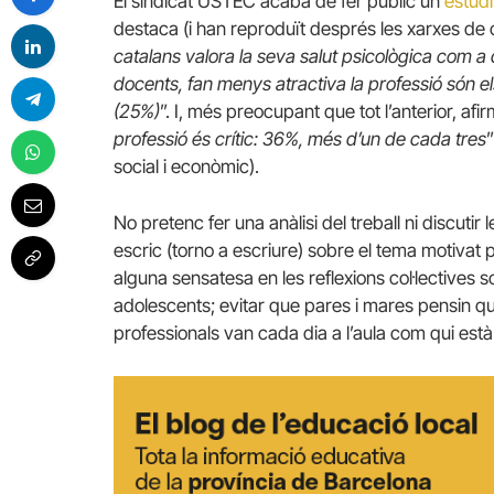
El sindicat USTEC acaba de fer públic un
estudi
destaca (i han reproduït després les xarxes de 
catalans valora la seva salut psicològica com a 
docents, fan menys atractiva la professió són e
(25%)
”. I, més preocupant que tot l’anterior, afir
professió és crític: 36%, més d’un de cada tres
social i econòmic).
No pretenc fer una anàlisi del treball ni discutir
escric (torno a escriure) sobre el tema motivat
alguna sensatesa en les reflexions col·lectives so
adolescents; evitar que pares i mares pensin que
professionals van cada dia a l’aula com qui est