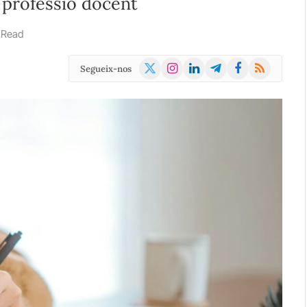
a professió docent
 Read
X
Instagram
LinkedIn
Telegram
Facebook
RSS
Segueix-nos
(Twitter)