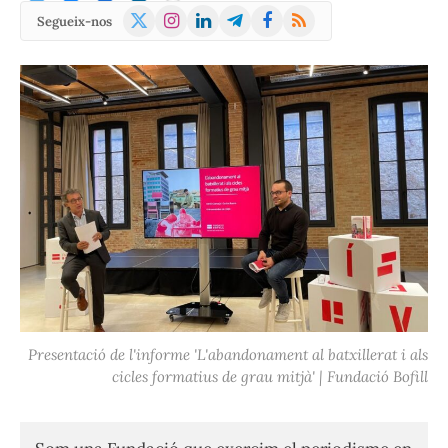
X
Instagram
LinkedIn
Telegram
Facebook
RSS
Segueix-nos
(Twitter)
Presentació de l'informe 'L'abandonament al batxillerat i als
cicles formatius de grau mitjà' | Fundació Bofill