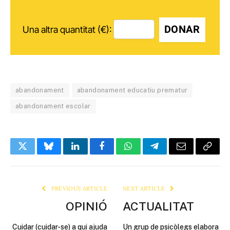
DONAR
Una altra quantitat (€):
abandonament
abandonament educatiu prematur
abandonament escolar
Twitter
Bluesky
LinkedIn
Facebook
WhatsApp
Telegram
Email
Copy
Link
PREVIOUS ARTICLE
NEXT ARTICLE
OPINIÓ
ACTUALITAT
Cuidar (cuidar-se) a qui ajuda
Un grup de psicòlegs elabora