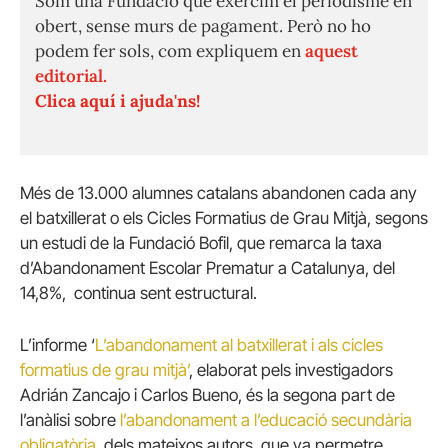
Som una Fundació que exercim el periodisme en
obert, sense murs de pagament. Però no ho
podem fer sols, com expliquem en
aquest
editorial.
Clica aquí i ajuda'ns!
Més de 13.000 alumnes catalans abandonen cada any
el batxillerat o els Cicles Formatius de Grau Mitjà, segons
un estudi de la Fundació Bofil, que remarca la taxa
d’Abandonament Escolar Prematur a Catalunya, del
14,8%, continua sent estructural.
L’informe ‘
L’abandonament al batxillerat i als cicles
formatius de grau mitjà’
, elaborat pels investigadors
Adrián Zancajo i Carlos Bueno, és la segona part de
l’anàlisi sobre
l’abandonament a l’educació secundària
obligatòria
, dels mateixos autors, que va permetre