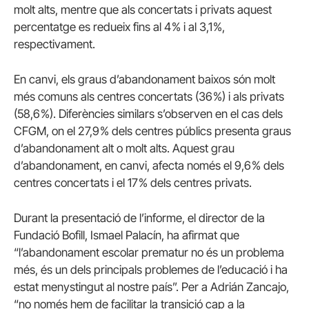
molt alts, mentre que als concertats i privats aquest
percentatge es redueix fins al 4 % i al 3,1 %,
respectivament.
En canvi, els graus d’abandonament baixos són molt
més comuns als centres concertats (36 %) i als privats
(58,6 %). Diferències similars s’observen en el cas dels
CFGM, on el 27,9 % dels centres públics presenta graus
d’abandonament alt o molt alts. Aquest grau
d’abandonament, en canvi, afecta només el 9,6 % dels
centres concertats i el 17 % dels centres privats.
Durant la presentació de l’informe, el director de la
Fundació Bofill, Ismael Palacín, ha afirmat que
“l’abandonament escolar prematur no és un problema
més, és un dels principals problemes de l’educació i ha
estat menystingut al nostre país”. Per a Adrián Zancajo,
“no només hem de facilitar la transició cap a la