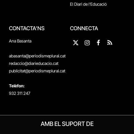
El Diari de l'Educació
CONTACTA'NS
CONNECTA
Ana Basanta
X
Instagram
Facebook
RSS
(Twitter)
abasanta@periodismeplural.cat
redaccio@diarieducacio.cat
publicitat@periodismeplural.cat
Telèfon:
932 311 247
AMB EL SUPORT DE