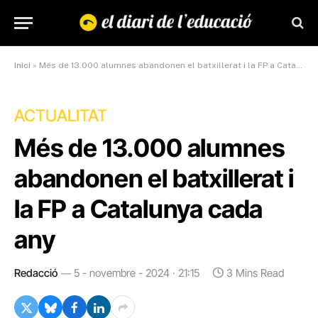
Inici
»
Més de 13.000 alumnes abandonen el batxillerat i la FP a Catalunya cada any
ACTUALITAT
Més de 13.000 alumnes
abandonen el batxillerat i
la FP a Catalunya cada
any
Redacció
5 - novembre - 2024 · 21:15
3 Mins Read