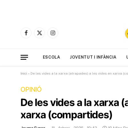
Facebook
X
Instagram
(Twitter)
ESCOLA
JOVENTUT I INFÀNCIA
Inici
»
De les vides a la xarxa (atrapades) a les vides en xarxa (
OPINIÓ
De les vides a la xarxa 
xarxa (compartides)