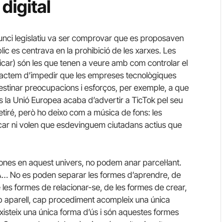
digital
unci legislatiu va ser comprovar que es proposaven
ic es centrava en la prohibició de les xarxes. Les
plicar) són les que tenen a veure amb com controlar el
Tractem d’impedir que les empreses tecnològiques
destinar preocupacions i esforços, per exemple, a que
s la Unió Europea acaba d’advertir a TicTok pel seu
tiré, però ho deixo com a música de fons: les
ucar ni volen que esdevinguem ciutadans actius que
nes en aquest univers, no podem anar parcel·lant.
es IA… No es poden separar les formes d’aprendre, de
e les formes de relacionar-se, de les formes de crear,
cap aparell, cap procediment acompleix una única
existeix una única forma d’ús i són aquestes formes