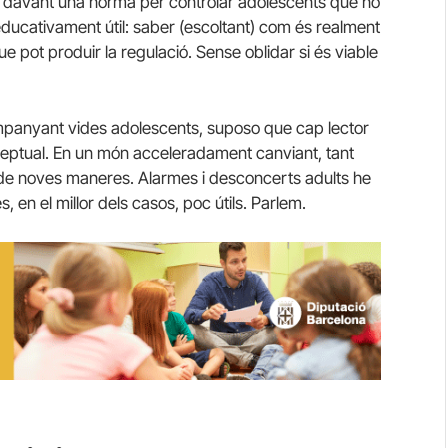
davant una norma per controlar adolescents que no
educativament útil: saber (escoltant) com és realment
ue pot produir la regulació. Sense oblidar si és viable
ompanyant vides adolescents, suposo que cap lector
eptual. En un món acceleradament canviant, tant
de noves maneres. Alarmes i desconcerts adults he
en el millor dels casos, poc útils. Parlem.