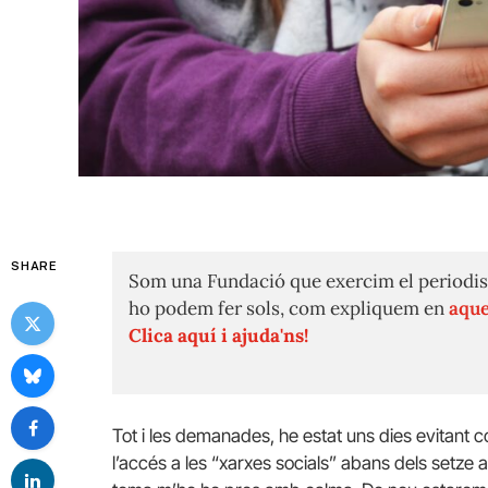
SHARE
Som una Fundació que exercim el periodis
ho podem fer sols, com expliquem en
aque
Clica aquí i ajuda'ns!
Tot i les demanades, he estat uns dies evitant co
l’accés a les “xarxes socials” abans dels setze a