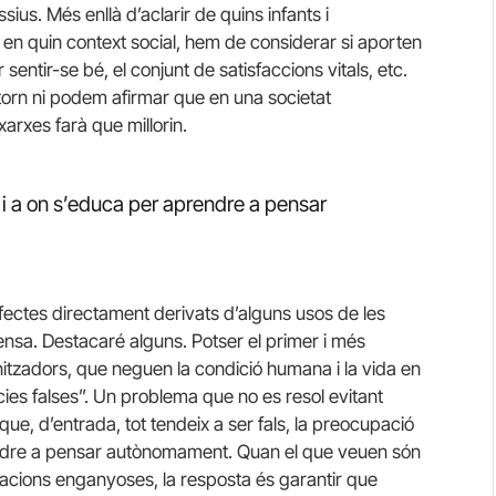
sius. Més enllà d’aclarir de quins infants i
en quin context social, hem de considerar si aporten
r sentir-se bé, el conjunt de satisfaccions vitals, etc.
storn ni podem afirmar que en una societat
xarxes farà que millorin.
i a on s’educa per aprendre a pensar
fectes directament derivats d’alguns usos de les
ensa. Destacaré alguns. Potser el primer i més
tzadors, que neguen la condició humana i la vida en
ies falses”. Un problema que no es resol evitant
que, d’entrada, tot tendeix a ser fals, la preocupació
endre a pensar autònomament. Quan el que veuen són
acions enganyoses, la resposta és garantir que