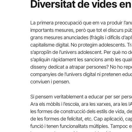
Diversitat de vides en 
La primera preocupació que em va produir l’an
importants mesures, però que tot el discurs públ
grans mesures anunciades (fràgils i difícils d’a
capitalisme digital. No protegim adolescents. 
s’apropiïn de l’univers adolescent. Per què no 
s’apliquin ràpidament les sancions amb les qual
disseny dedicat a atrapar persones? No ho repe
companyies de l’univers digital ni pretenen ed
conviuen i pensen.
Si pensem veritablement a educar per ser perso
Ara els mòbils i l’escola, ara les xarxes, ara l
les formes de construcció dels estils de vida, d
de les formes de felicitat, etc. Cap aplicació, 
funció i tenen funcionalitats múltiples. Tampoc 