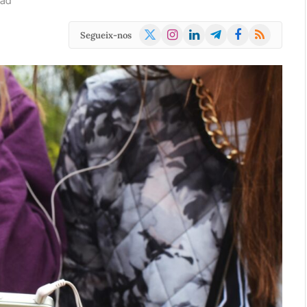
ead
X
Instagram
LinkedIn
Telegram
Facebook
RSS
Segueix-nos
(Twitter)