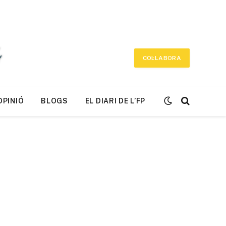
COL·LABORA
OPINIÓ
BLOGS
EL DIARI DE L’FP