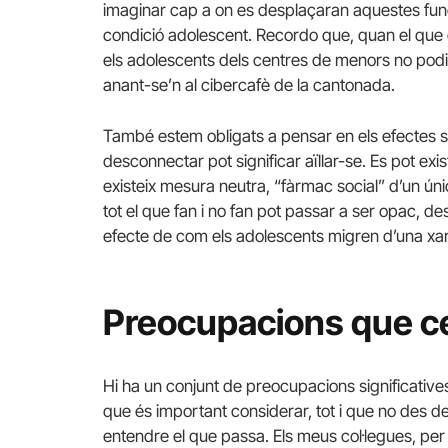
imaginar cap a on es desplaçaran aquestes func
condició adolescent. Recordo que, quan el que e
els adolescents dels centres de menors no podien
anant-se’n al cibercafè de la cantonada.
També estem obligats a pensar en els efectes se
desconnectar pot significar aïllar-se. Es pot exis
existeix mesura neutra, “fàrmac social” d’un ún
tot el que fan i no fan pot passar a ser opac, d
efecte de com els adolescents migren d’una xar
Preocupacions que c
Hi ha un conjunt de preocupacions significatives 
que és important considerar, tot i que no des d
entendre el que passa. Els meus col·legues, per