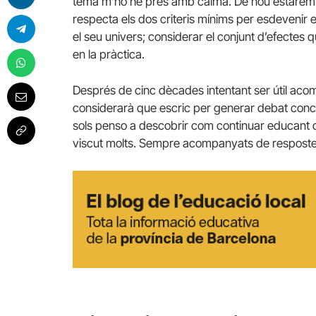
tema m’ho he pres amb calma. De nou estarem 
respecta els dos criteris mínims per esdevenir 
el seu univers; considerar el conjunt d’efectes q
en la pràctica.
Després de cinc dècades intentant ser útil ac
considerarà que escric per generar debat conc
sols penso a descobrir com continuar educant 
viscut molts. Sempre acompanyats de respostes, 