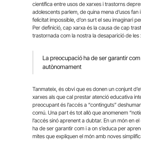
científica entre usos de xarxes i trastorns depres
adolescents parlem, de quina mena d’usos fan i 
felicitat impossible, d’on surt el seu imaginari pe
Per definició, cap xarxa és la causa de cap tra
trastornada com la nostra la desaparició de les 
La preocupació ha de ser garantir com 
autònomament
Tanmateix, és obvi que es donen un conjunt d’e
xarxes als que cal prestar atenció educativa int
preocupant és l’accés a “continguts” deshumani
comú. Una part és tot allò que anomenem “notíc
l’accés sinó aprenent a dubtar. En un món en el 
ha de ser garantir com i a on s’educa per apr
mites que expliquen el món amb noves simplific