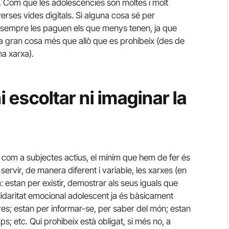
 Com que les adolescències són moltes i molt
rses vides digitals. Si alguna cosa sé per
s sempre les paguen els que menys tenen, ja que
ha gran cosa més que allò que es prohibeix (des de
na xarxa).
 escoltar ni imaginar la
 com a subjectes actius, el mínim que hem de fer és
ervir, de manera diferent i variable, les xarxes (en
 estan per existir, demostrar als seus iguals que
olidaritat emocional adolescent ja és bàsicament
tres; estan per informar-se, per saber del món; estan
ps; etc. Qui prohibeix està obligat, si més no, a