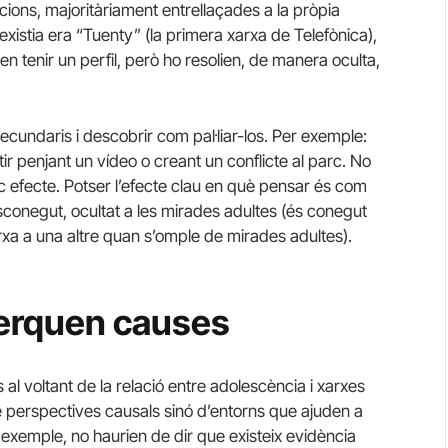
ions, majoritàriament entrellaçades a la pròpia
xistia era “Tuenty” (la primera xarxa de Telefònica),
 tenir un perfil, però ho resolien, de manera oculta,
cundaris i descobrir com pal·liar-los. Per exemple:
tir penjant un vídeo o creant un conflicte al parc. No
ic efecte. Potser l’efecte clau en què pensar és com
esconegut, ocultat a les mirades adultes (és conegut
xa a una altre quan s’omple de mirades adultes).
erquen causes
al voltant de la relació entre adolescència i xarxes
e perspectives causals sinó d’entorns que ajuden a
 exemple, no haurien de dir que existeix evidència