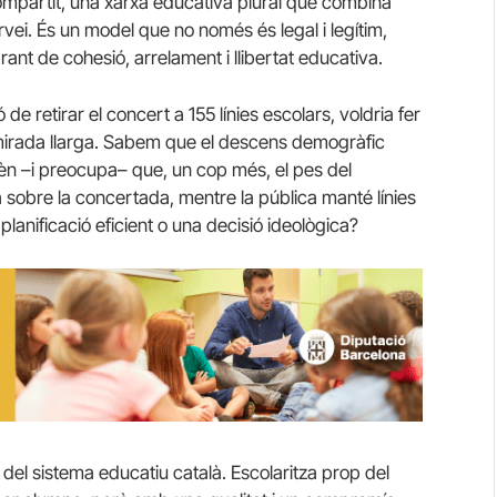
ompartit, una xarxa educativa plural que combina
vei. És un model que no només és legal i legítim,
nt de cohesió, arrelament i llibertat educativa.
 retirar el concert a 155 línies escolars, voldria fer
 la mirada llarga. Sabem que el descens demogràfic
rèn –i preocupa– que, un cop més, el pes del
a sobre la concertada, mentre la pública manté línies
lanificació eficient o una decisió ideològica?
del sistema educatiu català. Escolaritza prop del