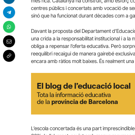
més rica. Catalunya ha construït, amb esforç c
centres públics i concertats amb vocació de ser
sinó que ha funcionat durant dècades com a gara
Davant la proposta del Departament d’Educació de
una crida a la responsabilitat institucional i a
obliga a repensar l’oferta educativa. Però sorp
reequilibri recaigui de manera gairebé exclusiv
encara amb ràtios molt baixes. És realment una p
L’escola concertada és una part imprescindible 