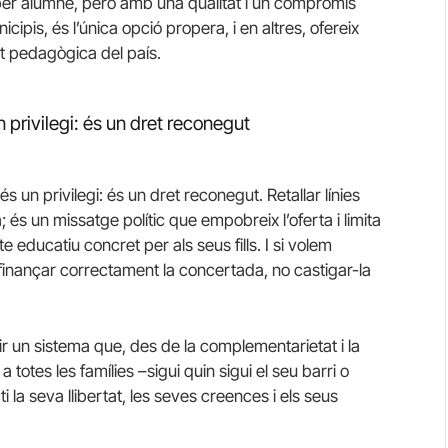
er alumne, però amb una qualitat i un compromís
cipis, és l’única opció propera, i en altres, ofereix
at pedagògica del país.
n privilegi: és un dret reconegut
és un privilegi: és un dret reconegut. Retallar línies
és un missatge polític que empobreix l’oferta i limita
e educatiu concret per als seus fills. I si volem
 finançar correctament la concertada, no castigar-la
ir un sistema que, des de la complementarietat i la
 a totes les famílies –sigui quin sigui el seu barri o
 la seva llibertat, les seves creences i els seus