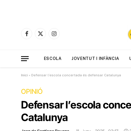
Facebook
X
Instagram
(Twitter)
ESCOLA
JOVENTUT I INFÀNCIA
Inici
»
Defensar l’escola concertada és defensar Catalunya
OPINIÓ
Defensar l’escola conc
Catalunya