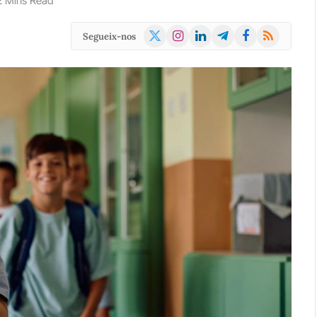
2 Mins Read
X
Instagram
LinkedIn
Telegram
Facebook
RSS
Segueix-nos
(Twitter)