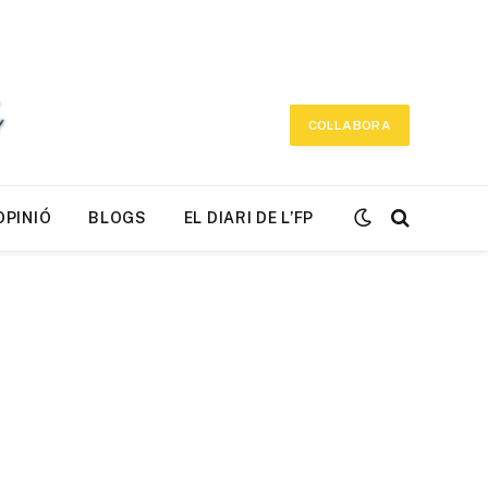
COL·LABORA
OPINIÓ
BLOGS
EL DIARI DE L’FP