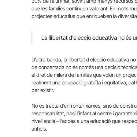
30% de l’alumnat, sovint amb menys recursos p
que les famílies continuen valorant. En molts muni
projectes educatius que enriqueixen la diversit
La llibertat d’elecció educativa no és u
D’altra banda, la llibertat d’elecció educativa no 
de concertada no és només una decisió tècnica; 
el dret de milers de famílies que volen un project
realment una educació gratuïta i equitativa, cal
per existir.
No es tracta d’enfrontar xarxes, sinó de constru
responsabilitat, posi l’infant al centre i garanteixi
nivell social– l’accés a una educació que respecti
anhels.