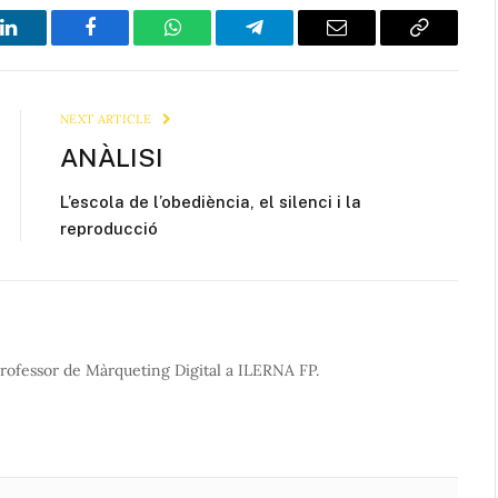
LinkedIn
Facebook
WhatsApp
Telegram
Email
Copy
Link
NEXT ARTICLE
ANÀLISI
L’escola de l’obediència, el silenci i la
reproducció
rofessor de Màrqueting Digital a ILERNA FP.