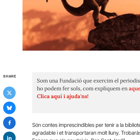
SHARE
Som una Fundació que exercim el periodis
ho podem fer sols, com expliquem en
aque
Clica aquí i ajuda'ns!
Són contes imprescindibles per tenir a la biblio
agradable i et transportaran molt lluny. Trobaràs