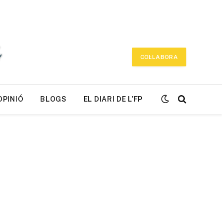
COL·LABORA
OPINIÓ
BLOGS
EL DIARI DE L’FP