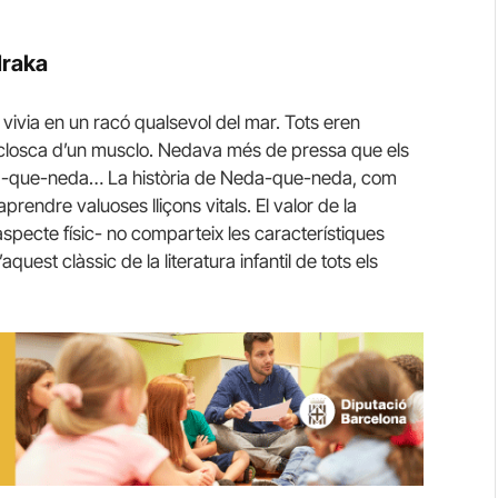
draka
 vivia en un racó qualsevol del mar. Tots eren
a closca d’un musclo. Nedava més de pressa que els
a-que-neda… La història de Neda-que-neda, com
aprendre valuoses lliçons vitals. El valor de la
 aspecte físic- no comparteix les característiques
uest clàssic de la literatura infantil de tots els