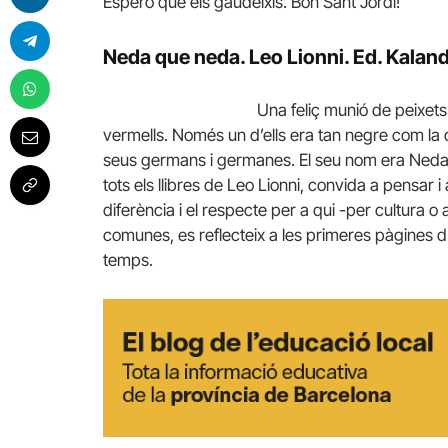
Espero que els gaudeixis. Bon Sant Jordi!
Neda que neda.
Leo Lionni. Ed. Kalan
Una feliç munió de peixets
vermells. Només un d’ells era tan negre com l
seus germans i germanes. El seu nom era Ned
tots els llibres de Leo Lionni, convida a pensar i 
diferència i el respecte per a qui -per cultura o
comunes, es reflecteix a les primeres pàgines d’aq
temps.