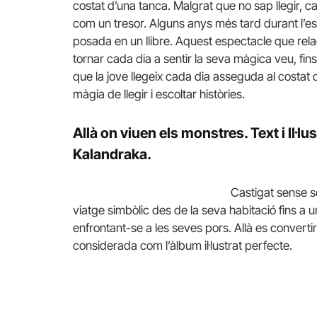
costat d’una tanca. Malgrat que no sap llegir, ca
com un tresor. Alguns anys més tard durant l’es
posada en un llibre. Aquest espectacle que rel
tornar cada dia a sentir la seva màgica veu, fins
que la jove llegeix cada dia asseguda al costat
màgia de llegir i escoltar històries.
Allà on viuen els monstres.
Text i Il·
Kalandraka.
Castigat sense s
viatge simbòlic des de la seva habitació fins a un
enfrontant-se a les seves pors. Allà es converti
considerada com l’àlbum il·lustrat perfecte.