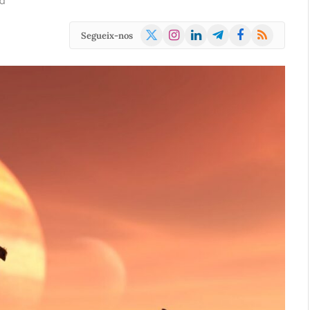
d
X
Instagram
LinkedIn
Telegram
Facebook
RSS
Segueix-nos
(Twitter)