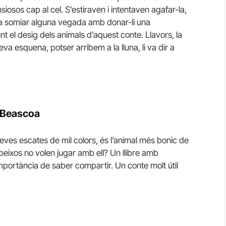
nsiosos cap al cel. S’estiraven i intentaven agafar-la,
o va somiar alguna vegada amb donar-li una
 el desig dels animals d’aquest conte. Llavors, la
eva esquena, potser arribem a la lluna, li va dir a
l Beascoa
s seves escates de mil colors, és l’animal més bonic de
es peixos no volen jugar amb ell? Un llibre amb
importància de saber compartir. Un conte molt útil