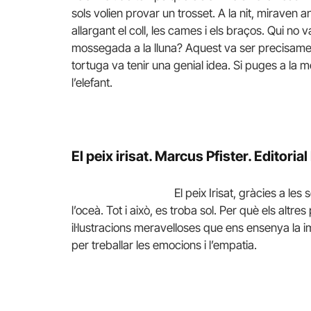
sols volien provar un trosset. A la nit, miraven a
allargant el coll, les cames i els braços. Qui n
mossegada a la lluna? Aquest va ser precisament
tortuga va tenir una genial idea. Si puges a la m
l’elefant.
El peix irisat.
Marcus Pfister. Editoria
El peix Irisat, gràcies a le
l’oceà. Tot i això, es troba sol. Per què els altr
il·lustracions meravelloses que ens ensenya la 
per treballar les emocions i l’empatia.