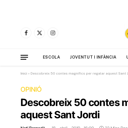
Facebook
X
Instagram
(Twitter)
ESCOLA
JOVENTUT I INFÀNCIA
Inici
»
Descobreix 50 contes magnífics per regalar aquest Sant 
OPINIÓ
Descobreix 50 contes m
aquest Sant Jordi