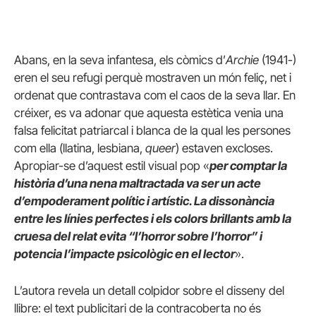
Abans, en la seva infantesa, els còmics d’
Archie
(1941-)
eren el seu refugi perquè mostraven un món feliç, net i
ordenat que contrastava com el caos de la seva llar. En
créixer, es va adonar que aquesta estètica venia una
falsa felicitat patriarcal i blanca de la qual les persones
com ella (llatina, lesbiana,
queer
) estaven excloses.
Apropiar-se d’aquest estil visual pop «
per comptar la
història d’una nena maltractada va ser un acte
d’empoderament polític i artístic. La dissonància
entre les línies perfectes i els colors brillants amb la
cruesa del relat evita “l’horror sobre l’horror” i
potencia l’impacte psicològic en el lector
».
L’autora revela un detall colpidor sobre el disseny del
llibre: el text publicitari de la contracoberta no és