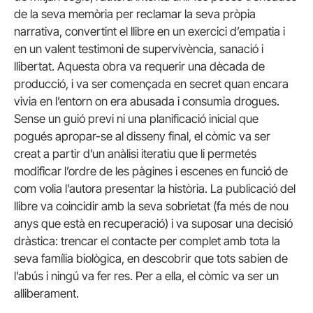
de la seva memòria per reclamar la seva pròpia
narrativa, convertint el llibre en un exercici d’empatia i
en un valent testimoni de supervivència, sanació i
llibertat. Aquesta obra va requerir una dècada de
producció, i va ser començada en secret quan encara
vivia en l’entorn on era abusada i consumia drogues.
Sense un guió previ ni una planificació inicial que
pogués apropar-se al disseny final, el còmic va ser
creat a partir d’un anàlisi iteratiu que li permetés
modificar l’ordre de les pàgines i escenes en funció de
com volia l’autora presentar la història. La publicació del
llibre va coincidir amb la seva sobrietat (fa més de nou
anys que està en recuperació) i va suposar una decisió
dràstica: trencar el contacte per complet amb tota la
seva família biològica, en descobrir que tots sabien de
l’abús i ningú va fer res. Per a ella, el còmic va ser un
alliberament.