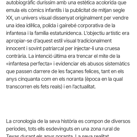
autobiogràfic duríssim amb una estètica acolorida que
emula els còmics infantils i la publicitat de mitjan segle
XX, un univers visual dissenyat originalment per vendre
una idea idíl·lica, polida i gairebé corporativa de la
infantesa i la família estatunidenca. L’objectiu artístic era
apropiar-se d’aquest estil visual tradicionalment
innocent i sovint patriarcal per injectar-li una cruesa
contrària. La intenció última era trencar el mite de la
«infantesa perfecta» i evidenciar els abusos sistemàtics
que passen darrere de les façanes felices, tant en els
anys cinquanta com en els noranta (època en la qual
transcorren els fets reals) i en l’actualitat.
La cronologia de la seva història es compon de diversos
períodes, tots ells esdevinguts en una zona rural de
Texas durant els anys noranta. La seva realitat