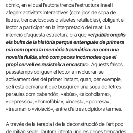
còmic, en el qual l’autora trenca l’estructura lineal i
afegeix activitats interactives (com jocs de sopa de
lletres, trencaclosques o siluetes retallables), obligant el
lector a participar en la interpretació del relat. La
intenció d’aquesta estructura era que «
el públic omplís
els buits de la història perquè entengués de primera
mà com opera la memòria traumàtica: no com una
novel·la fluïda, sinó com peces incòmodes que el
propi cervell es resisteix a encastar
». Aquests falsos
passatemps obliguen el lector a involucrar-se
activament des del primer instant, quan, per exemple,
se li està demanant que busqui en una sopa de lletres
paraules com «abandó», «abús», «alcoholisme»,
«depressió», «homofòbia», «incest», «pobresa»,
«trauma» o «violació», entre d’altres colpidors termes.
A través de la teràpia i de la deconstrucció de l’art pop
de mitjan segle, l’autora intenta unir les peces trencades