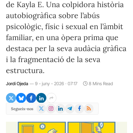
de Kayla E. Una colpidora història
autobiogràfica sobre l’abús
psicològic, físic i sexual en l’àmbit
familiar, en una òpera prima que
destaca per la seva audàcia gràfica
i la fragmentació de la seva
estructura.
Jordi Ojeda
9 - juny - 2026 · 07:17
8 Mins Read
X
Instagram
LinkedIn
Telegram
Facebook
RSS
Segueix-nos
(Twitter)