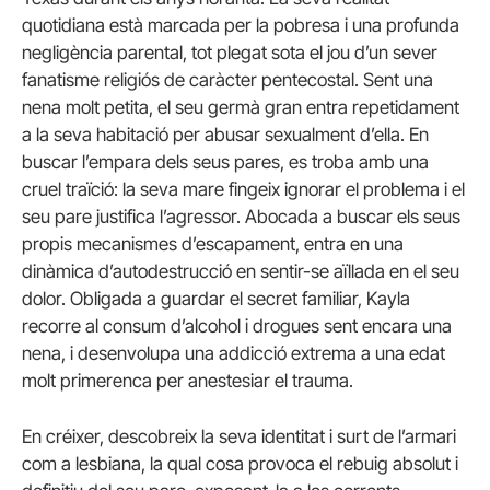
quotidiana està marcada per la pobresa i una profunda
negligència parental, tot plegat sota el jou d’un sever
fanatisme religiós de caràcter pentecostal. Sent una
nena molt petita, el seu germà gran entra repetidament
a la seva habitació per abusar sexualment d’ella. En
buscar l’empara dels seus pares, es troba amb una
cruel traïció: la seva mare fingeix ignorar el problema i el
seu pare justifica l’agressor. Abocada a buscar els seus
propis mecanismes d’escapament, entra en una
dinàmica d’autodestrucció en sentir-se aïllada en el seu
dolor. Obligada a guardar el secret familiar, Kayla
recorre al consum d’alcohol i drogues sent encara una
nena, i desenvolupa una addicció extrema a una edat
molt primerenca per anestesiar el trauma.
En créixer, descobreix la seva identitat i surt de l’armari
com a lesbiana, la qual cosa provoca el rebuig absolut i