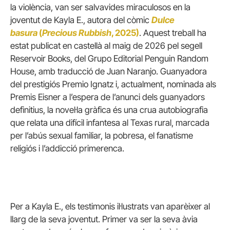
la violència, van ser salvavides miraculosos en la
joventut de Kayla E., autora del còmic
Dulce
basura
(
Precious Rubbish
, 2025)
. Aquest treball ha
estat publicat en castellà al maig de 2026 pel segell
Reservoir Books, del Grupo Editorial Penguin Random
House, amb traducció de Juan Naranjo. Guanyadora
del prestigiós Premio Ignatz i, actualment, nominada als
Premis Eisner a l’espera de l’anunci dels guanyadors
definitius, la novel·la gràfica és una crua autobiografia
que relata una difícil infantesa al Texas rural, marcada
per l’abús sexual familiar, la pobresa, el fanatisme
religiós i l’addicció primerenca.
Per a Kayla E., els testimonis il·lustrats van aparèixer al
llarg de la seva joventut. Primer va ser la seva àvia