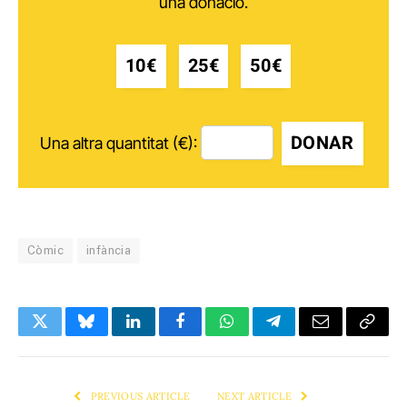
una donació.
10€
25€
50€
DONAR
Una altra quantitat (€):
Còmic
infància
Twitter
Bluesky
LinkedIn
Facebook
WhatsApp
Telegram
Email
Copy
Link
PREVIOUS ARTICLE
NEXT ARTICLE