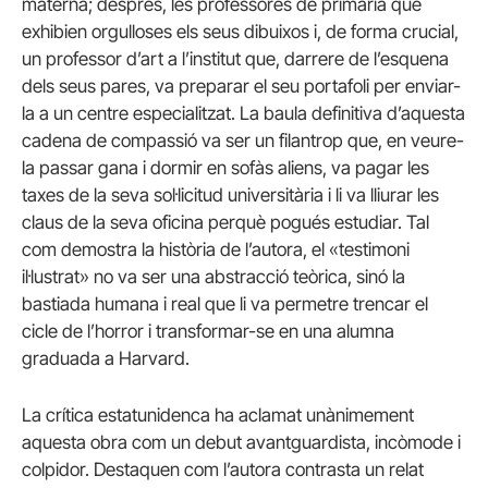
materna; després, les professores de primària que
exhibien orgulloses els seus dibuixos i, de forma crucial,
un professor d’art a l’institut que, darrere de l’esquena
dels seus pares, va preparar el seu portafoli per enviar-
la a un centre especialitzat. La baula definitiva d’aquesta
cadena de compassió va ser un filantrop que, en veure-
la passar gana i dormir en sofàs aliens, va pagar les
taxes de la seva sol·licitud universitària i li va lliurar les
claus de la seva oficina perquè pogués estudiar. Tal
com demostra la història de l’autora, el «testimoni
il·lustrat» no va ser una abstracció teòrica, sinó la
bastiada humana i real que li va permetre trencar el
cicle de l’horror i transformar-se en una alumna
graduada a Harvard.
La crítica estatunidenca ha aclamat unànimement
aquesta obra com un debut avantguardista, incòmode i
colpidor. Destaquen com l’autora contrasta un relat