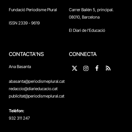
Fundació Periodisme Plural
Carrer Bailén 5, principal.
08010, Barcelona
ISSN 2339 - 9619
El Diari de l'Educació
CONTACTA'NS
CONNECTA
Ana Basanta
X
Instagram
Facebook
RSS
(Twitter)
abasanta@periodismeplural.cat
redaccio@diarieducacio.cat
publicitat@periodismeplural.cat
Telèfon:
932 311 247