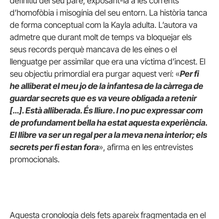
definitiu del seu pare, exposant-la a les corrents
d’homofòbia i misogínia del seu entorn. La història tanca
de forma conceptual com la Kayla adulta. L’autora va
admetre que durant molt de temps va bloquejar els
seus records perquè mancava de les eines o el
llenguatge per assimilar que era una víctima d’incest. El
seu objectiu primordial era purgar aquest verí: «
Per fi
he alliberat el meu jo de la infantesa de la càrrega de
guardar secrets que es va veure obligada a retenir
[…]. Està alliberada. És lliure. I no puc expressar com
de profundament bella ha estat aquesta experiència.
El llibre va ser un regal per a la meva nena interior; els
secrets per fi estan fora
», afirma en les entrevistes
promocionals.
Aquesta cronologia dels fets apareix fragmentada en el