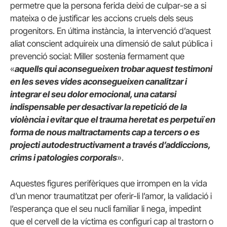
permetre que la persona ferida deixi de culpar-se a si
mateixa o de justificar les accions cruels dels seus
progenitors. En última instància, la intervenció d’aquest
aliat conscient adquireix una dimensió de salut pública i
prevenció social: Miller sostenia fermament que
«
aquells qui aconsegueixen trobar aquest testimoni
en les seves vides aconsegueixen canalitzar i
integrar el seu dolor emocional, una catarsi
indispensable per desactivar la repetició de la
violència i evitar que el trauma heretat es perpetuï en
forma de nous maltractaments cap a tercers o es
projecti autodestructivament a través d’addiccions,
crims i patologies corporals
».
Aquestes figures perifèriques que irrompen en la vida
d’un menor traumatitzat per oferir-li l’amor, la validació i
l’esperança que el seu nucli familiar li nega, impedint
que el cervell de la víctima es configuri cap al trastorn o