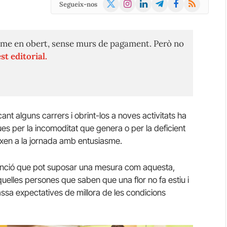
X
Instagram
LinkedIn
Telegram
Facebook
RSS
Segueix-nos
(Twitter)
me en obert, sense murs de pagament. Però no
st editorial.
cant alguns carrers i obrint-los a noves activitats ha
es per la incomoditat que genera o per la deficient
ixen a la jornada amb entusiasme.
atenció que pot suposar una mesura com aquesta,
uelles persones que saben que una flor no fa estiu i
ssa expectatives de millora de les condicions