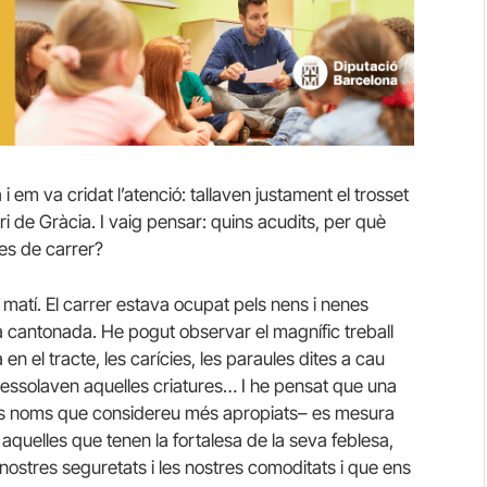
i em va cridat l’atenció: tallaven justament el trosset
ri de Gràcia. I vaig pensar: quins acudits, per què
es de carrer?
matí. El carrer estava ocupat pels nens i nenes
la cantonada. He pogut observar el magnífic treball
n el tracte, les carícies, les paraules dites a cau
ressolaven aquelles criatures… I he pensat que una
 els noms que considereu més apropiats– es mesura
 aquelles que tenen la fortalesa de la seva feblesa,
 nostres seguretats i les nostres comoditats i que ens