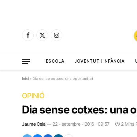
Facebook
X
Instagram
(Twitter)
ESCOLA
JOVENTUT I INFÀNCIA
Inici
»
Dia sense cotxes: una oportunitat
OPINIÓ
Dia sense cotxes: una o
Jaume Cela
22 - setembre - 2016 · 09:57
2 Mins 