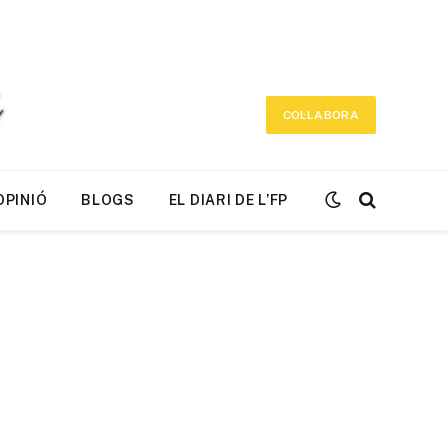
COL·LABORA
OPINIÓ
BLOGS
EL DIARI DE L’FP