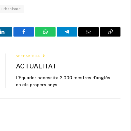
urbanisme
LinkedIn
Facebook
WhatsApp
Telegram
Email
Copy
Link
NEXT ARTICLE
ACTUALITAT
L’Equador necessita 3.000 mestres d’anglès
en els propers anys