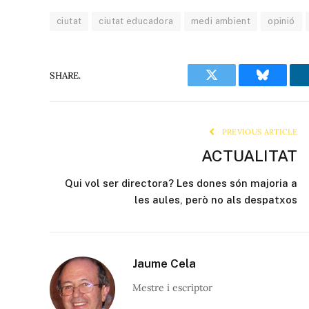
ciutat
ciutat educadora
medi ambient
opinió
SHARE.
Twitter
Bluesky
PREVIOUS ARTICLE
ACTUALITAT
Qui vol ser directora? Les dones són majoria a
les aules, però no als despatxos
Jaume Cela
Mestre i escriptor