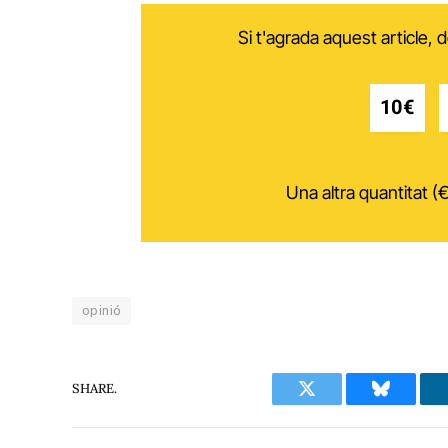
Si t'agrada aquest article,
10€
Una altra quantitat (€
opinió
SHARE.
Twitter
Bluesky