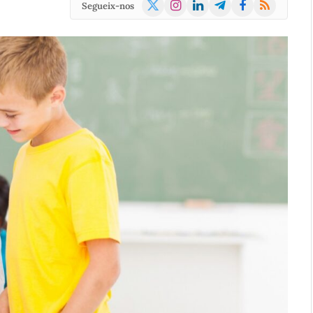
X
Instagram
LinkedIn
Telegram
Facebook
RSS
Segueix-nos
(Twitter)