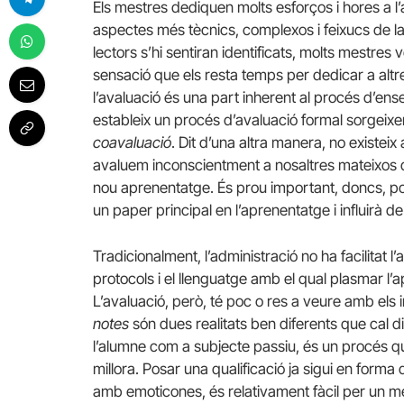
Els mestres dediquen molts esforços i hores a l’
aspectes més tècnics, complexos i feixucs de la 
lectors s’hi sentiran identificats, molts mestres 
sensació que els resta temps per dedicar a altr
l’avaluació és una part inherent al procés d’ense
estableix un procés d’avaluació formal sorgeix
coavaluació
. Dit d’una altra manera, no existe
avaluem inconscientment a nosaltres mateixos 
nou aprenentatge. És prou important, doncs, po
un paper principal en l’aprenentatge i influirà 
Tradicionalment, l’administració no ha facilitat l’
protocols i el llenguatge amb el qual plasmar l’
L’avaluació, però, té poc o res a veure amb els i
notes
són dues realitats ben diferents que cal d
l’alumne com a subjecte passiu, és un procés qua
millora. Posar una qualificació ja sigui en forma
amb emoticones, és relativament fàcil per un me