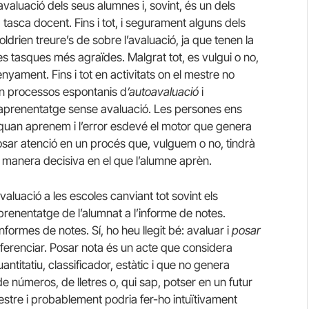
avaluació dels seus alumnes i, sovint, és un dels
tasca docent. Fins i tot, i segurament alguns dels
voldrien treure’s de sobre l’avaluació, ja que tenen la
es tasques més agraïdes. Malgrat tot, es vulgui o no,
nyament. Fins i tot en activitats on el mestre no
en processos espontanis d
’autoavaluació
i
ix aprenentatge sense avaluació. Les persones ens
quan aprenem i l’error esdevé el motor que genera
sar atenció en un procés que, vulguem o no, tindrà
de manera decisiva en el que l’alumne aprèn.
avaluació a les escoles canviant tot sovint els
aprenentatge de l’alumnat a l’informe de notes.
nformes de notes. Sí, ho heu llegit bé: avaluar i
posar
iferenciar. Posar nota és un acte que considera
ntitatiu, classificador, estàtic i que no genera
 de números, de lletres o, qui sap, potser en un futur
stre i probablement podria fer-ho intuïtivament