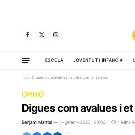
Facebook
X
Instagram
(Twitter)
ESCOLA
JOVENTUT I INFÀNCIA
Inici
»
Digues com avalues i et diré com ensenyes
OPINIÓ
Digues com avalues i e
Benjamí Martos
1 - gener - 2020 · 23:03
4 Mins R