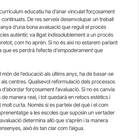
urrículum educatiu ha d’anar vinculat forçosament
i continuats. De res serveix desenvolupar un treball
panya d’una bona avaluació que reguli el procés
ies autèntic va lligat indissolublement a un procés
bretot, com ho aprèn. Si no és així no estarem parlant
a que es perdrà l’efecte d’
empoderament
que
 món de l’educació als últims anys, ha de basar-se
 als centres. Qualsevol reformulació dels processos
d’abordar forçosament l’avaluació. Si no es canvia
de manera real, i tot quedarà en retocs estètics i
molt curta. Només si es parteix del què i el com
prenentatge a les escoles que suposin un vertader
’avaluació determina allò que s’aprèn i la manera
nsenyes, això és tan clar com l’aigua.