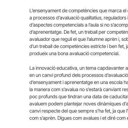
L’ensenyament de competències que marca el c
a processos d’avaluació qualitatius, reguladors 
d’aspectes competencials a l’aula si no s’acom
d’aprenentatge. De fet, un treball per competènc
avaluador que reguli el que l’alumne aprèn i, so
d’un treball de competències estricte i ben fet, j
produeix una bona avaluació competencial.
La innovació educativa, un tema capdavanter al
en un canvi profund dels processos d’avaluació
d’ensenyament i aprenentatge en una escola ha 
la manera com s’avalua no s’estarà canviant res 
poc profunds que tindran una data de caducitat 
avaluem podem plantejar noves dinàmiques d’a
canvi respecte del que sempre s’ha fet, ja que l
com s’aprèn. Digues com avalues i et diré com e