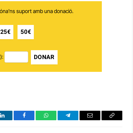
 dóna'ns suport amb una donació.
25€
50€
DONAR
):
LinkedIn
Facebook
WhatsApp
Telegram
Email
Copy
Link