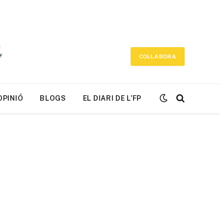
COL·LABORA
OPINIÓ
BLOGS
EL DIARI DE L’FP