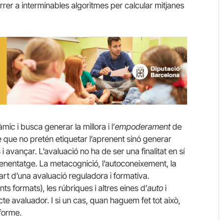
rer a interminables algoritmes per calcular mitjanes
mic i busca generar la millora i l’
empoderament
de
e que no pretén etiquetar l’aprenent sinó generar
i avançar. L’avaluació no ha de ser una finalitat en sí
renentatge. La metacognició, l’autoconeixement, la
t d’una avaluació reguladora i formativa.
nts formats), les rúbriques i altres eines d’
auto
i
cte avaluador. I si un cas, quan haguem fet tot això,
forme.