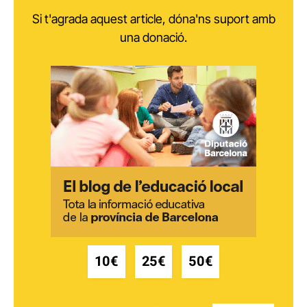
Si t'agrada aquest article, dóna'ns suport amb
una donació.
10€
25€
50€