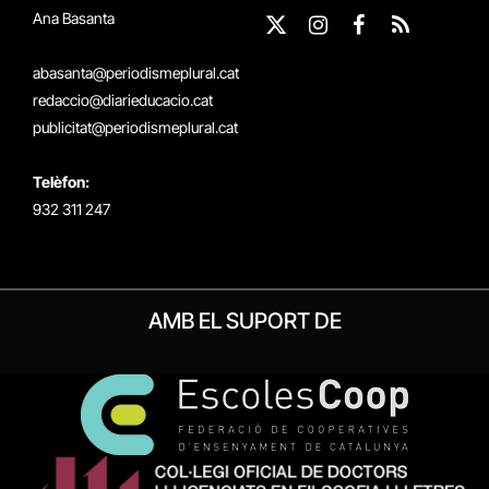
Ana Basanta
X
Instagram
Facebook
RSS
(Twitter)
abasanta@periodismeplural.cat
redaccio@diarieducacio.cat
publicitat@periodismeplural.cat
Telèfon:
932 311 247
AMB EL SUPORT DE