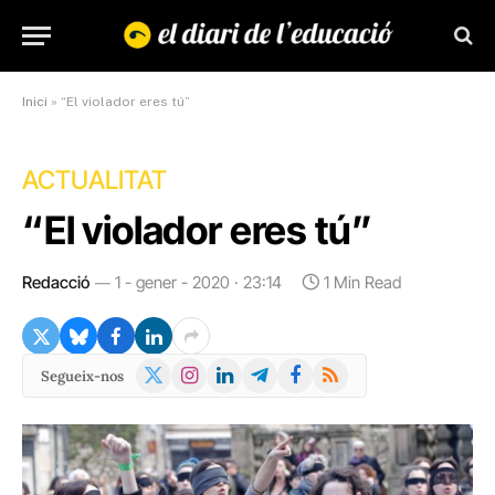
Inici
»
“El violador eres tú”
ACTUALITAT
“El violador eres tú”
Redacció
1 - gener - 2020 · 23:14
1 Min Read
X
Instagram
LinkedIn
Telegram
Facebook
RSS
Segueix-nos
(Twitter)