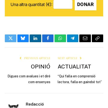
DONAR
Una altra quantitat (€):
Twitter
Bluesky
LinkedIn
Facebook
WhatsApp
Telegram
Email
Copy
Link
PREVIOUS ARTICLE
NEXT ARTICLE
OPINIÓ
ACTUALITAT
Digues com avalues i et diré
“Qui falla en comprensió
com ensenyes
lectora, falla en gairebé tot”
Redacció