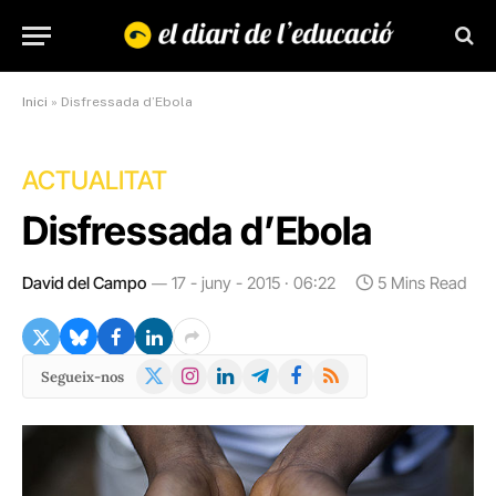
Inici
»
Disfressada d’Ebola
ACTUALITAT
Disfressada d’Ebola
David del Campo
17 - juny - 2015 · 06:22
5 Mins Read
X
Instagram
LinkedIn
Telegram
Facebook
RSS
Segueix-nos
(Twitter)