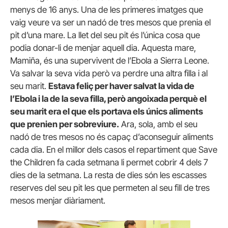
menys de 16 anys.
Una de les primeres imatges que
vaig veure va ser un nadó de tres mesos que prenia el
pit d’una mare.
La llet del seu pit és l’única cosa que
podia donar-li de menjar aquell dia.
Aquesta mare,
Mamiña, és una supervivent de l’Ebola a Sierra Leone.
Va salvar la seva vida però va perdre una altra filla i al
seu marit.
Estava feliç per haver salvat la vida de
l’Ebola i la de la seva filla, però angoixada perquè el
seu marit era el que els portava els únics aliments
que prenien per sobreviure.
Ara, sola, amb el seu
nadó de tres mesos no és capaç d’aconseguir aliments
cada dia.
En el millor dels casos el repartiment que Save
the Children fa cada setmana li permet cobrir 4 dels 7
dies de la setmana.
La resta de dies són les escasses
reserves del seu pit les que permeten al seu fill de tres
mesos menjar diàriament.