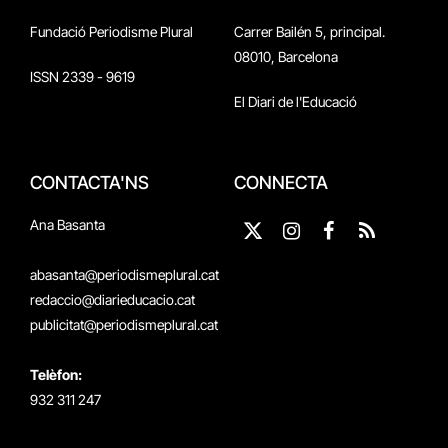
Fundació Periodisme Plural
Carrer Bailén 5, principal.
08010, Barcelona
ISSN 2339 - 9619
El Diari de l'Educació
CONTACTA'NS
CONNECTA
Ana Basanta
X
Instagram
Facebook
RSS
(Twitter)
abasanta@periodismeplural.cat
redaccio@diarieducacio.cat
publicitat@periodismeplural.cat
Telèfon:
932 311 247