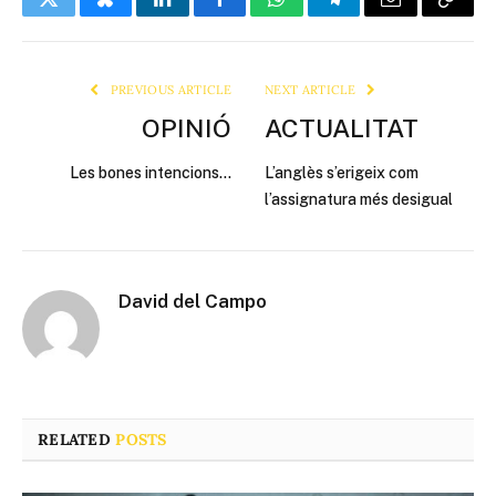
Twitter
Bluesky
LinkedIn
Facebook
WhatsApp
Telegram
Email
Copy
Link
PREVIOUS ARTICLE
NEXT ARTICLE
OPINIÓ
ACTUALITAT
Les bones intencions…
L’anglès s’erigeix com
l’assignatura més desigual
David del Campo
RELATED
POSTS