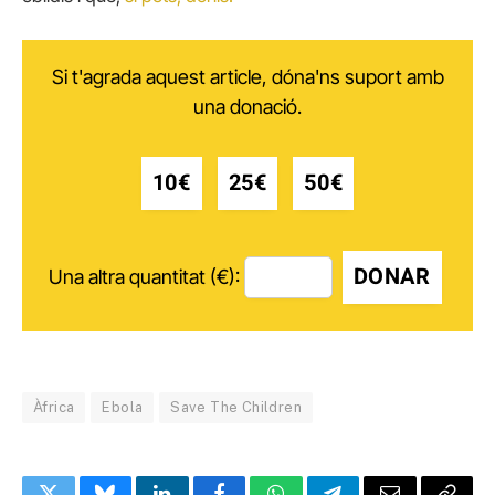
Si t'agrada aquest article, dóna'ns suport amb
una donació.
10€
25€
50€
DONAR
Una altra quantitat (€):
Àfrica
Ebola
Save The Children