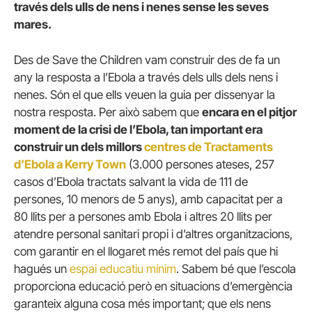
través dels ulls de nens i nenes sense les seves
mares.
Des de Save the Children vam construir des de fa un
any la resposta a l’Ebola a través dels ulls dels nens i
nenes.
Són el que ells veuen la guia per dissenyar la
nostra resposta.
Per això sabem que
encara en el pitjor
moment de la crisi de l’Ebola, tan important era
construir un dels millors
centres de Tractaments
d’Ebola a Kerry Town
(3.000 persones ateses, 257
casos d’Ebola tractats salvant la vida de 111 de
persones, 10 menors de 5 anys), amb capacitat per a
80 llits per a persones amb Ebola i altres 20 llits per
atendre personal sanitari propi i d’altres organitzacions,
com garantir en el llogaret més remot del país que hi
hagués un
espai educatiu mínim
.
Sabem bé que l’escola
proporciona educació però en situacions d’emergència
garanteix alguna cosa més important;
que els nens