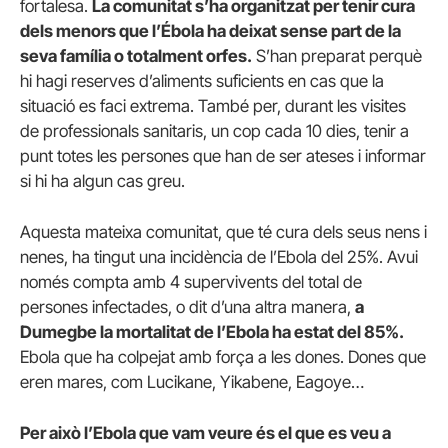
fortalesa.
La comunitat s’ha organitzat per tenir cura
dels menors que l’Ébola ha deixat sense part de la
seva família o totalment orfes.
S’han preparat perquè
hi hagi reserves d’aliments suficients en cas que la
situació es faci extrema.
També per, durant les visites
de professionals sanitaris, un cop cada 10 dies, tenir a
punt totes les persones que han de ser ateses i informar
si hi ha algun cas greu.
Aquesta mateixa comunitat, que té cura dels seus nens i
nenes, ha tingut una incidència de l’Ebola del 25%.
Avui
només compta amb 4 supervivents del total de
persones infectades, o dit d’una altra manera,
a
Dumegbe la mortalitat de l’Ebola ha estat del 85%.
E
bola que ha colpejat amb força a les dones.
Dones que
eren mares, com Lucikane, Yikabene, Eagoye…
Per això l’Ebola que vam veure és el que es veu a