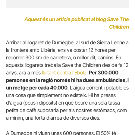
Aquest és un article publicat al blog Save The
Children
Arribar al llogaret de Dumegbe, al sud de Sierra Leone a
la frontera amb Libèria, ens va costar 12 hores per
recórrer 300 km de carretera, o millor dit, camins.
En
aquests llogarets treballa Save the Children des de fa 12
anys, ara a més
lluitant contra l’Ebola
.
Per 300.000
persones en la regió només hi ha dues ambulàncies, i
un metge per cada 40.000.
L’aigua corrent i potable és
una cosa que simplement no existeix.
Hi ha preses
d’aigua (pous i dipòsits) en què beure una sola tassa
petita de cafè suposaria per als nostres estómacs, com
a mínim, una forta diarrea de diversos dies.
A Dumegbe hi viuen unes 600 persones.
El 50% té