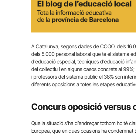
A Catalunya, segons dades de CCOO, dels 16.000 
dels 5.000 personal laboral que té el sistema e
d’educació especial, tècniques d’educació infanti
del col·lectiu i en alguns casos concrets al 99%
i professors del sistema públic el 38% són inter
diferents oposicions a totes les etapes educativ
Concurs oposició versus 
Que la situació s’ha d’endreçar tothom ho té clar
Europea, que en dues ocasions ha condemnat Es