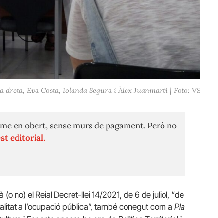
 dreta, Eva Costa, Iolanda Segura i Àlex Juanmartí | Foto: VS
me en obert, sense murs de pagament. Però no
st editorial.
(o no) el Reial Decret-llei 14/2021, de 6 de juliol, “de
alitat a l’ocupació pública”, també conegut com a
Pla