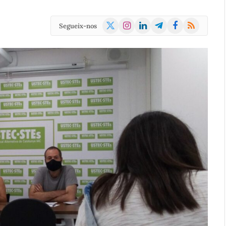
X
Instagram
LinkedIn
Telegram
Facebook
RSS
Segueix-nos
(Twitter)