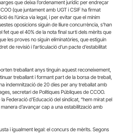
marges que deixa l’ordenament jurídic per endreçar
s CCOO (que juntament amb UGT i CSIF ha firmat
ó és l’única via legal, i per evitar que el mínim
questes oposicions siguin de lliure concurrència, s’han
l fet que el 40% de la nota final surti dels mèrits que
e les proves no siguin eliminatòries, que estiguin
ret de revisió i l’articulació d’un pacte d’estabilitat
orten treballant anys tinguin aquest reconeixement,
inuar treballant i formant part de la borsa de treball,
 una indemnització de 20 dies per any treballat amb
ages, secretari de Polítiques Públiques de CCOO.
la Federació d’Educació del sindicat, “hem mirat pel
 la manera d’avançar cap a una estabilització amb
ta i igualment legal: el concurs de mèrits. Segons