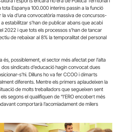
ltura i Esports encara ho era de Política Territorial i
tota Espanya 100.000 interins passin a la funció
 la via d’una convocatòria massiva de concursos-
s a estabilitzar s’han de publicar abans que acabi
el 2022 i que tots els processos s’han de tancar
jectiu de rebaixar al 8% la temporalitat del personal
 és, possiblement, el sector més afectat per l’alta
ya, dos sindicats d’educació hagin convocat dues
cionar-s’hi. Dilluns ho va fer CCOO i dimarts
alment diferents. Mentre els primers aplaudeixen la
 situació de molts treballadors que segueixen sent
, els segons el qualifiquen de “l’ERO encobert més
a endavant comportarà l’acomiadament de milers