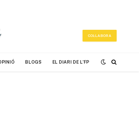
COL·LABORA
OPINIÓ
BLOGS
EL DIARI DE L’FP