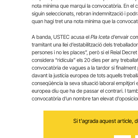
nota mínima que marqui la convocatòria. En el ca
siguin seleccionats, rebran indemnització i pod
quan hagi tret una nota mínima que la convocatò
A banda, USTEC acusa el
Pla Iceta
d’envair com
tramitant una llei d’estabilització dels treballador
persones i no les places”, però si el Reial Decr
considera “ridícula” els 20 dies per any trebal
convocatòria de vagues a la tardor si finalment
davant la justícia europea de tots aquells treba
conseqüència la seva situació laboral empitjori 
europea diu que ha de passar el contrari. I ta
convocatòria d’un nombre tan elevat d’oposicio
Si t'agrada aquest article,