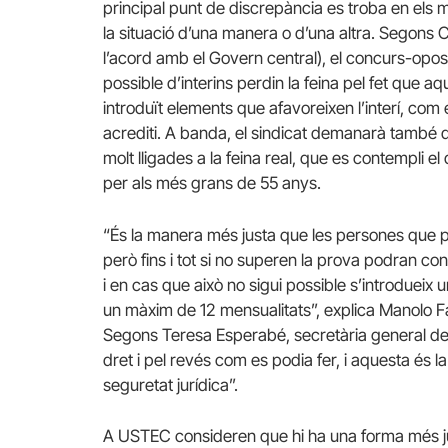
principal punt de discrepància es troba en els 
la situació d’una manera o d’una altra. Segon
l’acord amb el Govern central), el concurs-oposici
possible d’interins perdin la feina pel fet que a
introduït elements que afavoreixen l’interí, com e
acrediti. A banda, el sindicat demanarà també qu
molt lligades a la feina real, que es contempli el d
per als més grans de 55 anys.
“És la manera més justa que les persones que p
però fins i tot si no superen la prova podran cont
i en cas que això no sigui possible s’introdueix
un màxim de 12 mensualitats”, explica Manolo F
Segons Teresa Esperabé, secretària general de 
dret i pel revés com es podia fer, i aquesta és
seguretat jurídica”.
A USTEC consideren que hi ha una forma més jus