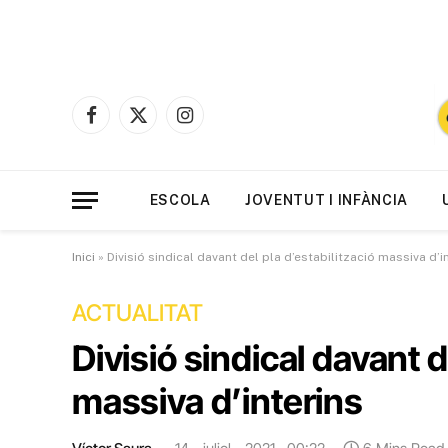
Facebook
X
Instagram
(Twitter)
ESCOLA
JOVENTUT I INFÀNCIA
Inici
»
Divisió sindical davant del pla d’estabilització massiva d’i
ACTUALITAT
Divisió sindical davant d
massiva d’interins