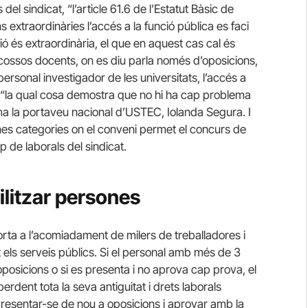
el sindicat, “l’article 61.6 de l’Estatut Bàsic de
 extraordinàries l’accés a la funció pública es faci
ió és extraordinària, el que en aquest cas cal és
 cossos docents, on es diu parla només d’oposicions,
personal investigador de les universitats, l’accés a
 “la qual cosa demostra que no hi ha cap problema
afirma la portaveu nacional d’USTEC, Iolanda Segura. I
unes categories on el conveni permet el concurs de
 de laborals del sindicat.
ilitzar persones
rta a l’acomiadament de milers de treballadores i
 els serveis públics. Si el personal amb més de 3
posicions o si es presenta i no aprova cap prova, el
erdent tota la seva antiguitat i drets laborals
e presentar-se de nou a oposicions i aprovar amb la