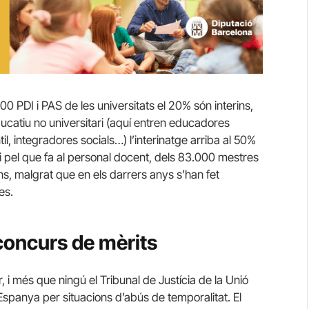
PDI i PAS de les universitats el 20% són interins,
ducatiu no universitari (aquí entren educadores
l, integradores socials…) l’interinatge arriba al 50%
; i pel que fa al personal docent, dels 83.000 mestres
ins, malgrat que en els darrers anys s’han fet
es.
concurs de mèrits
, i més que ningú el Tribunal de Justícia de la Unió
panya per situacions d’abús de temporalitat. El