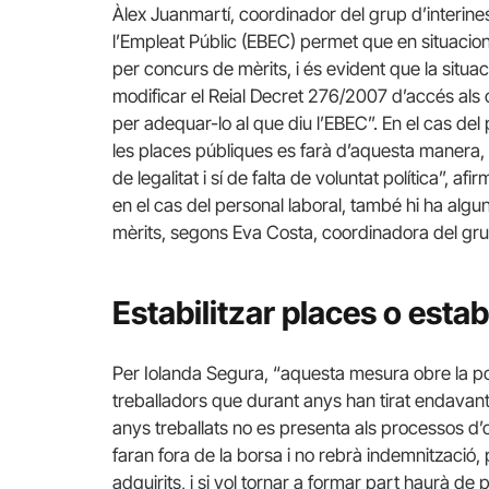
Àlex Juanmartí, coordinador del grup d’interines d
l’Empleat Públic (EBEC) permet que en situacions
per concurs de mèrits, i és evident que la situac
modificar el Reial Decret 276/2007 d’accés als
per adequar-lo al que diu l’EBEC”. En el cas del 
les places públiques es farà d’aquesta manera,
de legalitat i sí de falta de voluntat política”, 
en el cas del personal laboral, també hi ha alg
mèrits, segons Eva Costa, coordinadora del grup
Estabilitzar places o estab
Per Iolanda Segura, “aquesta mesura obre la po
treballadors que durant anys han tirat endavant
anys treballats no es presenta als processos d’o
faran fora de la borsa i no rebrà indemnització, p
adquirits, i si vol tornar a formar part haurà d