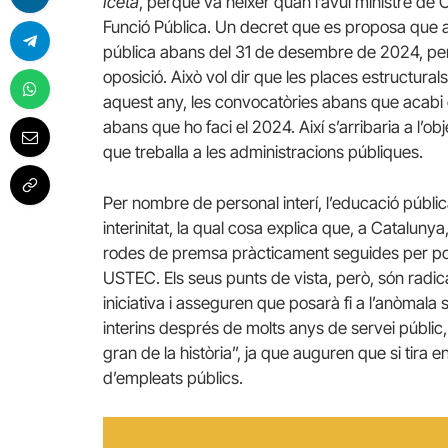
Iceta
, perquè va néixer quan l’avui ministre de Cu
Funció Pública. Un decret que es proposa que a 
pública abans del 31 de desembre de 2024, per
oposició. Això vol dir que les places estructural
aquest any, les convocatòries abans que acabi 
abans que ho faci el 2024. Així s’arribaria a l’ob
que treballa a les administracions públiques.
Per nombre de personal interí, l’educació pública
interinitat, la qual cosa explica que, a Catalun
rodes de premsa pràcticament seguides per posi
USTEC. Els seus punts de vista, però, són radic
iniciativa i asseguren que posarà fi a l’anòmala
interins després de molts anys de servei públic
gran de la història”, ja que auguren que si tir
d’empleats públics.