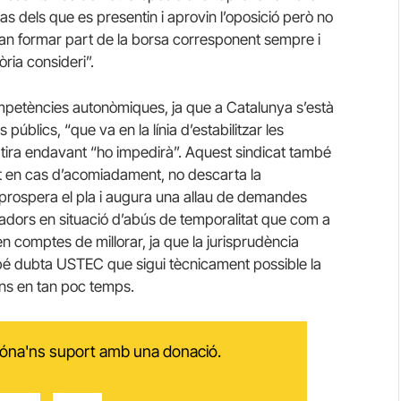
s dels que es presentin i aprovin l’oposició però no
ran formar part de la borsa corresponent sempre i
ria consideri”.
petències autonòmiques, ja que a Catalunya s’està
s públics, “que va en la línia d’estabilitzar les
et tira endavant “ho impedirà”. Aquest sindicat també
lat en cas d’acomiadament, no descarta la
 prospera el pla i augura una allau de demandes
lladors en situació d’abús de temporalitat que com a
en comptes de millorar, ja que la jurisprudència
mbé dubta USTEC que sigui tècnicament possible la
ns en tan poc temps.
 dóna'ns suport amb una donació.