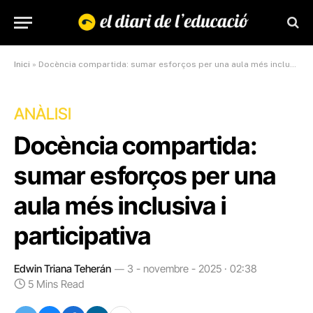
Inici
»
Docència compartida: sumar esforços per una aula més inclusiva i participativa
ANÀLISI
Docència compartida:
sumar esforços per una
aula més inclusiva i
participativa
Edwin Triana Teherán
3 - novembre - 2025 · 02:38
5 Mins Read