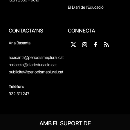
El Diari de l'Educació
CONTACTA'NS
CONNECTA
Ana Basanta
X
Instagram
Facebook
RSS
(Twitter)
abasanta@periodismeplural.cat
redaccio@diarieducacio.cat
publicitat@periodismeplural.cat
Telèfon:
932 311 247
AMB EL SUPORT DE