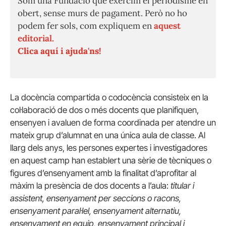
Som una Fundació que exercim el periodisme en
obert, sense murs de pagament. Però no ho
podem fer sols, com expliquem en
aquest
editorial.
Clica aquí i ajuda'ns!
La docència compartida o codocència consisteix en la
col·laboració de dos o més docents que planifiquen,
ensenyen i avaluen de forma coordinada per atendre un
mateix grup d’alumnat en una única aula de classe. Al
llarg dels anys, les persones expertes i investigadores
en aquest camp han establert una sèrie de tècniques o
figures d’ensenyament amb la finalitat d’aprofitar al
màxim la presència de dos docents a l’aula:
titular i
assistent, ensenyament per seccions o racons,
ensenyament paral·lel, ensenyament alternatiu,
ensenyament en equip, ensenyament principal i