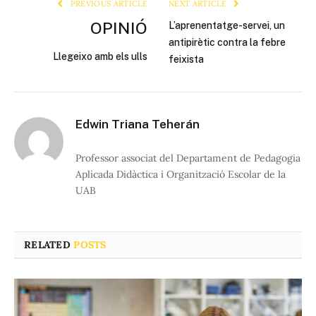
PREVIOUS ARTICLE
NEXT ARTICLE
OPINIÓ
L’aprenentatge-servei, un
antipirètic contra la febre
Llegeixo amb els ulls
feixista
Edwin Triana Teherán
Professor associat del Departament de Pedagogia
Aplicada Didàctica i Organització Escolar de la
UAB
RELATED
POSTS