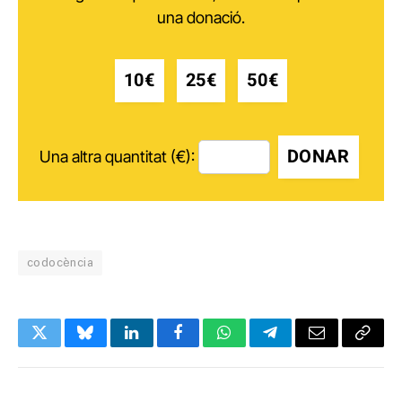
una donació.
10€
25€
50€
DONAR
Una altra quantitat (€):
codocència
Twitter
Bluesky
LinkedIn
Facebook
WhatsApp
Telegram
Email
Copy
Link