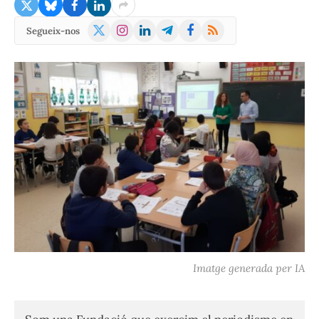
X
Instagram
LinkedIn
Telegram
Facebook
RSS
Segueix-nos
(Twitter)
Imatge generada per IA