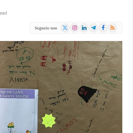
Read
X
Instagram
LinkedIn
Telegram
Facebook
RSS
Segueix-nos
(Twitter)