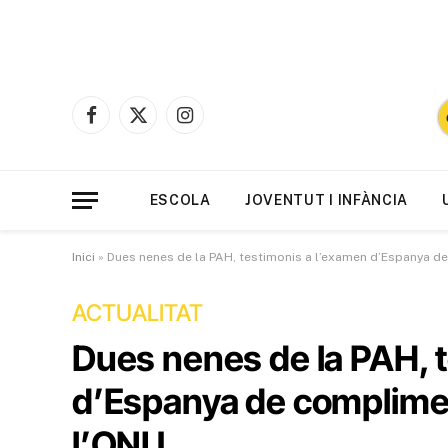
Facebook
X
Instagram
(Twitter)
ESCOLA
JOVENTUT I INFÀNCIA
Inici
»
Dues nenes de la PAH, testimonis a l’examen d’Espanya de
ACTUALITAT
Dues nenes de la PAH, 
d’Espanya de compliment
l’ONU