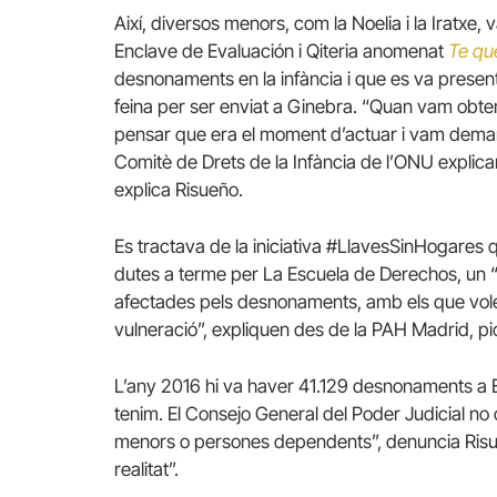
Així, diversos menors, com la Noelia i la Iratxe, 
Enclave de Evaluación i Qiteria anomenat
Te qu
desnonaments en la infància i que es va prese
feina per ser enviat a Ginebra. “Quan vam obten
pensar que era el moment d’actuar i vam demana
Comitè de Drets de la Infància de l’ONU explican
explica Risueño.
Es tractava de la iniciativa #LlavesSinHogares 
dutes a terme per La Escuela de Derechos, un “
afectades pels desnonaments, amb els que volem
vulneració”, expliquen des de la PAH Madrid, p
L’any 2016 hi va haver 41.129 desnonaments a 
tenim. El Consejo General del Poder Judicial n
menors o persones dependents”, denuncia Ris
realitat”.