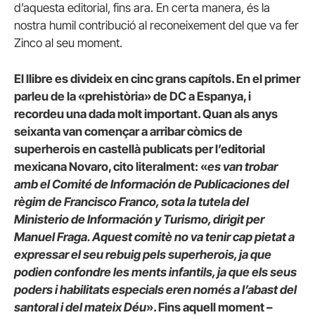
d’aquesta editorial, fins ara. En certa manera, és la
nostra humil contribució al reconeixement del que va fer
Zinco al seu moment.
El llibre es divideix en cinc grans capítols. En el primer
parleu de la «prehistòria» de DC a Espanya, i
recordeu una dada molt important. Quan als anys
seixanta van començar a arribar còmics de
superherois en castellà publicats per l’editorial
mexicana Novaro, cito literalment: «
es van trobar
amb el Comité de Información de Publicaciones del
règim de Francisco Franco, sota la tutela del
Ministerio de Información y Turismo, dirigit per
Manuel Fraga. Aquest comitè no va tenir cap pietat a
expressar el seu rebuig pels superherois, ja que
podien confondre les ments infantils, ja que els seus
poders i habilitats especials eren només a l’abast del
santoral i del mateix Déu
». Fins aquell moment –