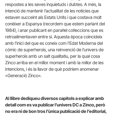
respostes a les seves inquietuds i dubtes. A més, la
intenció de mantenir l’actualitat de les notícies que
estaven succeint als Estats Units i que costava molt
conèixer a Espanya (recordem que estem parlant del
1984), i anar publicant en paral·lel col·leccions que es
retroalimentaven entre si. Aquesta època coincideix
amb l’inici del que es coneix com l’Edat Moderna del
còmic de superherois, una reinvenció de l’univers de
superherois amb un salt qualitatiu, per la qual cosa
Zinco arriba en el millor moment i amb la millor de les
intencions, i és la llavor de què podríem anomenar
«Generació Zinco».
Al llibre dediqueu diversos capítols a explicar amb
detall com es va publicar l’univers DC a Zinco, però
no era ni de bon tros l’única publicació de l’editorial,