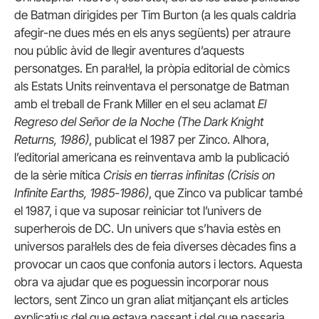
de Batman dirigides per Tim Burton (a les quals caldria
afegir-ne dues més en els anys següents) per atraure
nou públic àvid de llegir aventures d’aquests
personatges. En paral·lel, la pròpia editorial de còmics
als Estats Units reinventava el personatge de Batman
amb el treball de Frank Miller en el seu aclamat
El
Regreso del Señor de la Noche (The Dark Knight
Returns, 1986)
, publicat el 1987 per Zinco. Alhora,
l’editorial americana es reinventava amb la publicació
de la sèrie mítica
Crisis en tierras infinitas (Crisis on
Infinite Earths, 1985-1986)
, que Zinco va publicar també
el 1987, i que va suposar reiniciar tot l’univers de
superherois de DC. Un univers que s’havia estès en
universos paral·lels des de feia diverses dècades fins a
provocar un caos que confonia autors i lectors. Aquesta
obra va ajudar que es poguessin incorporar nous
lectors, sent Zinco un gran aliat mitjançant els articles
explicatius del que estava passant i del que passaria