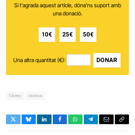
Si t'agrada aquest article, dóna'ns suport amb
una donació.
10€
25€
50€
DONAR
Una altra quantitat (€):
Còmic
còmics
Twitter
Bluesky
LinkedIn
Facebook
WhatsApp
Telegram
Email
Copy
Link