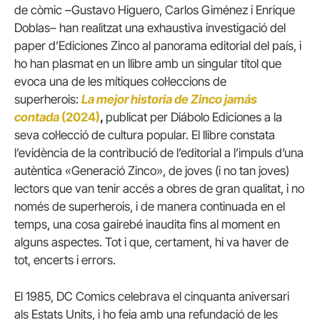
de còmic –Gustavo Higuero, Carlos Giménez i Enrique
Doblas– han realitzat una exhaustiva investigació del
paper d’Ediciones Zinco al panorama editorial del país, i
ho han plasmat en un llibre amb un singular títol que
evoca una de les mítiques col·leccions de
superherois:
La mejor historia de Zinco jamás
contada
(2024)
,
publicat per Diábolo Ediciones a la
seva col·lecció de cultura popular. El llibre constata
l’evidència de la contribució de l’editorial a l’impuls d’una
autèntica «Generació Zinco», de joves (i no tan joves)
lectors que van tenir accés a obres de gran qualitat, i no
només de superherois, i de manera continuada en el
temps, una cosa gairebé inaudita fins al moment en
alguns aspectes. Tot i que, certament, hi va haver de
tot, encerts i errors.
El 1985, DC Comics celebrava el cinquanta aniversari
als Estats Units, i ho feia amb una refundació de les