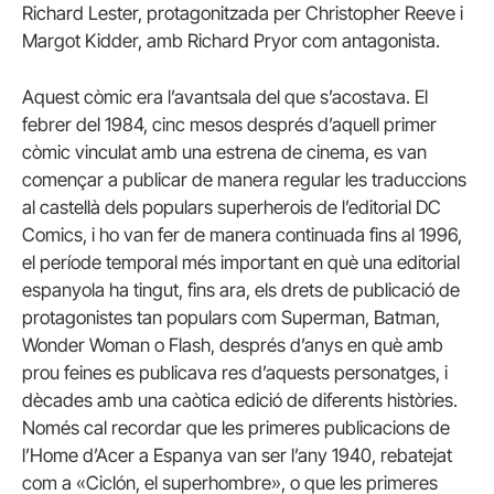
Richard Lester, protagonitzada per Christopher Reeve i
Margot Kidder, amb Richard Pryor com antagonista.
Aquest còmic era l’avantsala del que s’acostava. El
febrer del 1984, cinc mesos després d’aquell primer
còmic vinculat amb una estrena de cinema, es van
començar a publicar de manera regular les traduccions
al castellà dels populars superherois de l’editorial DC
Comics, i ho van fer de manera continuada fins al 1996,
el període temporal més important en què una editorial
espanyola ha tingut, fins ara, els drets de publicació de
protagonistes tan populars com Superman, Batman,
Wonder Woman o Flash, després d’anys en què amb
prou feines es publicava res d’aquests personatges, i
dècades amb una caòtica edició de diferents històries.
Només cal recordar que les primeres publicacions de
l’Home d’Acer a Espanya van ser l’any 1940, rebatejat
com a «Ciclón, el superhombre», o que les primeres