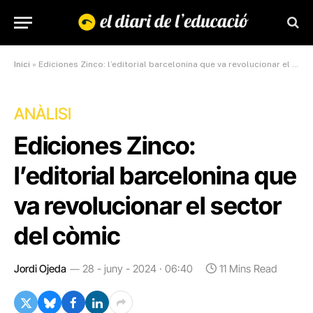
Inici
»
Ediciones Zinco: l’editorial barcelonina que va revolucionar el sector del còmic
ANÀLISI
Ediciones Zinco:
l’editorial barcelonina que
va revolucionar el sector
del còmic
Jordi Ojeda
28 - juny - 2024 · 06:40
11 Mins Read