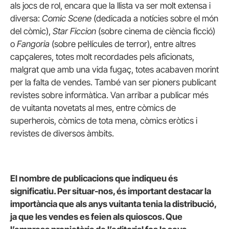
als jocs de rol, encara que la llista va ser molt extensa i
diversa:
Comic Scene
(dedicada a notícies sobre el món
del còmic),
Star Ficcion
(sobre cinema de ciència ficció)
o
Fangoria
(sobre pel·lícules de terror), entre altres
capçaleres, totes molt recordades pels aficionats,
malgrat que amb una vida fugaç, totes acabaven morint
per la falta de vendes. També van ser pioners publicant
revistes sobre informàtica. Van arribar a publicar més
de vuitanta novetats al mes, entre còmics de
superherois, còmics de tota mena, còmics eròtics i
revistes de diversos àmbits.
El nombre de publicacions que indiqueu és
significatiu. Per situar-nos, és important destacar la
importància que als anys vuitanta tenia la distribució,
ja que les vendes es feien als quioscos. Que