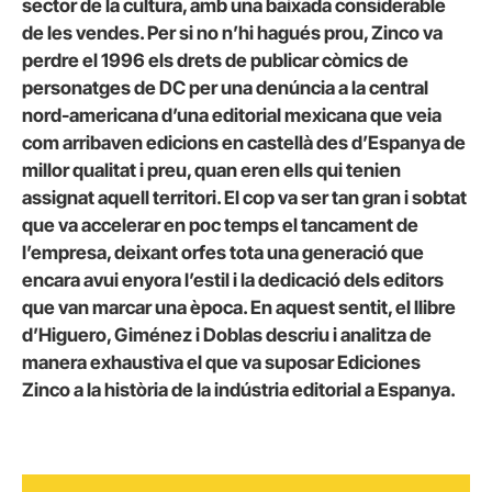
sector de la cultura, amb una baixada considerable
de les vendes. Per si no n’hi hagués prou, Zinco va
perdre el 1996 els drets de publicar còmics de
personatges de DC per una denúncia a la central
nord-americana d’una editorial mexicana que veia
com arribaven edicions en castellà des d’Espanya de
millor qualitat i preu, quan eren ells qui tenien
assignat aquell territori. El cop va ser tan gran i sobtat
que va accelerar en poc temps el tancament de
l’empresa, deixant orfes tota una generació que
encara avui enyora l’estil i la dedicació dels editors
que van marcar una època. En aquest sentit, el llibre
d’Higuero, Giménez i Doblas descriu i analitza de
manera exhaustiva el que va suposar Ediciones
Zinco a la història de la indústria editorial a Espanya.