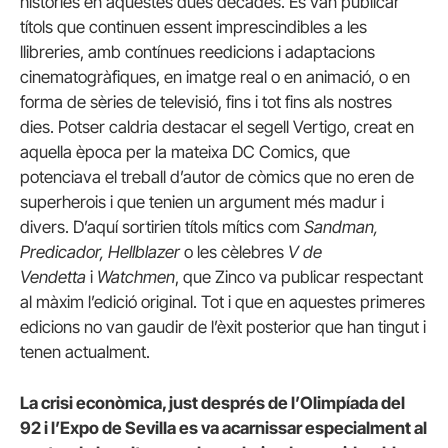
històries en aquestes dues dècades. Es van publicar
títols que continuen essent imprescindibles a les
llibreries, amb contínues reedicions i adaptacions
cinematogràfiques, en imatge real o en animació, o en
forma de sèries de televisió, fins i tot fins als nostres
dies. Potser caldria destacar el segell Vertigo, creat en
aquella època per la mateixa DC Comics, que
potenciava el treball d’autor de còmics que no eren de
superherois i que tenien un argument més madur i
divers. D’aquí sortirien títols mítics com
Sandman,
Predicador, Hellblazer
o les cèlebres
V de
Vendetta
i
Watchmen
, que Zinco va publicar respectant
al màxim l’edició original. Tot i que en aquestes primeres
edicions no van gaudir de l’èxit posterior que han tingut i
tenen actualment.
La crisi econòmica, just després de l’Olimpíada del
92 i l’Expo de Sevilla es va acarnissar especialment al