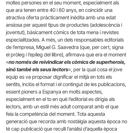
moltes persones en el seu moment, especialment als
que ara tenen entre 40 i 60 anys, en coincidir una
atractiva oferta pràcticament inèdita amb una edat
ansiosa per aquest tipus de productes (adolescència i
joventut), bàsicament còmics de tota mena i revistes
especialitzades. A més, un dels responsables editorials
de l’empresa, Miguel G. Saavedra (que, per cert, signa
el pròleg i l’epíleg del llibre), afirmava que era el moment
«
no només de reivindicar els còmics de superherois,
sinó també els seus lectors
», per la qual cosa el jove
equip es va proposar dignificar el mitjà en tots els
sentits, inclòs el format i el contingut de les publicacions,
essent pioners a Espanya en molts aspectes,
especialment en el to en què l’editorial es dirigia als
lectors, amb un estil més adult comparat amb el que
feia la competència del moment. Tota aquesta
generació que recorda amb nostàlgia aquesta època no
té cap publicació que reculli l’anàlisi d’aquella època