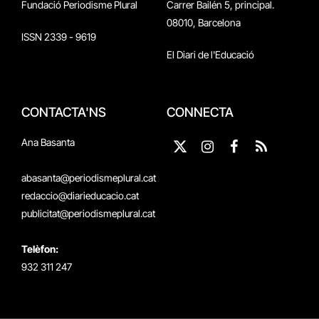
Fundació Periodisme Plural
Carrer Bailén 5, principal.
08010, Barcelona
ISSN 2339 - 9619
El Diari de l'Educació
CONTACTA'NS
CONNECTA
Ana Basanta
X
Instagram
Facebook
RSS
(Twitter)
abasanta@periodismeplural.cat
redaccio@diarieducacio.cat
publicitat@periodismeplural.cat
Telèfon:
932 311 247