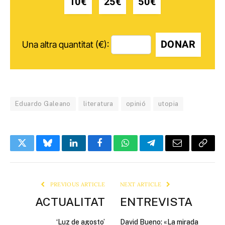
10€
25€
50€
DONAR
Una altra quantitat (€):
Eduardo Galeano
literatura
opinió
utopia
Twitter
Bluesky
LinkedIn
Facebook
WhatsApp
Telegram
Email
Copy
Link
PREVIOUS ARTICLE
NEXT ARTICLE
ACTUALITAT
ENTREVISTA
‘Luz de agosto’
David Bueno: «La mirada