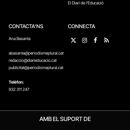
El Diari de l'Educació
CONTACTA'NS
CONNECTA
Ana Basanta
X
Instagram
Facebook
RSS
(Twitter)
abasanta@periodismeplural.cat
redaccio@diarieducacio.cat
publicitat@periodismeplural.cat
Telèfon:
932 311 247
AMB EL SUPORT DE