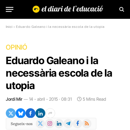
Inici
»
Eduardo Galeano i la necessària escola de la utopia
OPINIÓ
Eduardo Galeano i la
necessària escola de la
utopia
Jordi Mir
14 - abril - 2015 · 08:31
5 Mins Read
X
Instagram
LinkedIn
Telegram
Facebook
RSS
Segueix-nos
(Twitter)