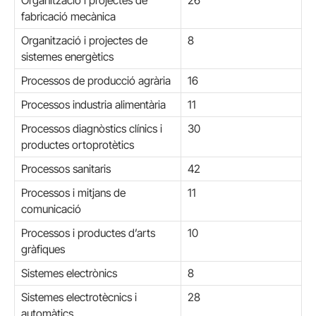
Organització i projectes de
26
fabricació mecànica
Organització i projectes de
8
sistemes energètics
Processos de producció agrària
16
Processos industria alimentària
11
Processos diagnòstics clínics i
30
productes ortoprotètics
Processos sanitaris
42
Processos i mitjans de
11
comunicació
Processos i productes d’arts
10
gràfiques
Sistemes electrònics
8
Sistemes electrotècnics i
28
automàtics