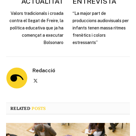
ACTUALITAT
ENTREVISTA
Valors tradicionals i croada
“La major part de
contra el llegat de Freire, la
produccions audiovisuals per
política educativa que ja ha
infants tenen massa ritmes
començat a executar
frenètics i colors
Bolsonaro
estressants”
Redacció
X
(Twitter)
RELATED
POSTS