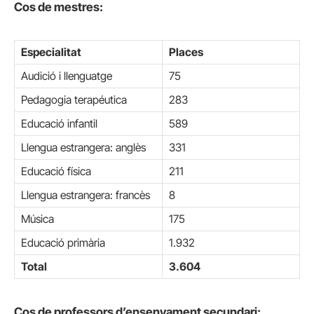
Cos de mestres:
Especialitat
Places
Audició i llenguatge
75
Pedagogia terapéutica
283
Educació infantil
589
Llengua estrangera: anglès
331
Educació física
211
Llengua estrangera: francès
8
Música
175
Educació primària
1.932
Total
3.604
Cos de professors d’ensenyament secundari: