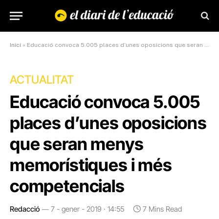
Inici
»
Educació convoca 5.005 places d’unes oposicions que seran menys memorístiques i més competencials
ACTUALITAT
Educació convoca 5.005
places d’unes oposicions
que seran menys
memorístiques i més
competencials
Redacció
7 - gener - 2019 · 14:55
7 Mins Read