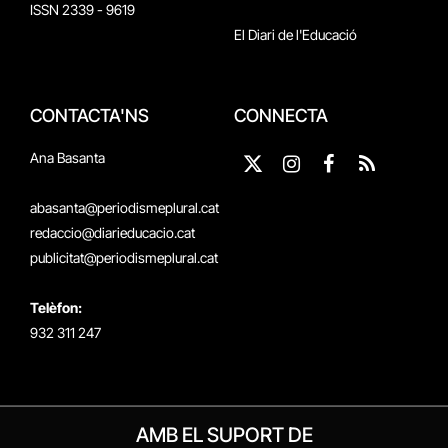
ISSN 2339 - 9619
El Diari de l'Educació
CONTACTA'NS
CONNECTA
Ana Basanta
X
Instagram
Facebook
RSS
(Twitter)
abasanta@periodismeplural.cat
redaccio@diarieducacio.cat
publicitat@periodismeplural.cat
Telèfon:
932 311 247
AMB EL SUPORT DE