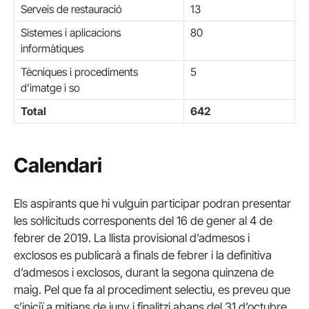
Serveis de restauració
13
Sistemes i aplicacions
80
informàtiques
Tècniques i procediments
5
d’imatge i so
Total
642
Calendari
Els aspirants que hi vulguin participar podran presentar
les sol·licituds corresponents del 16 de gener al 4 de
febrer de 2019. La llista provisional d’admesos i
exclosos es publicarà a finals de febrer i la definitiva
d’admesos i exclosos, durant la segona quinzena de
maig. Pel que fa al procediment selectiu, es preveu que
s’iniciï a mitjans de juny i finalitzi abans del 31 d’octubre.