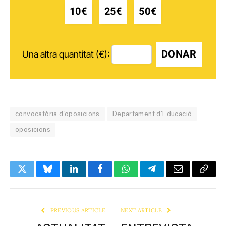
10€
25€
50€
DONAR
Una altra quantitat (€):
convocatòria d'oposicions
Departament d'Educació
oposicions
Twitter
Bluesky
LinkedIn
Facebook
WhatsApp
Telegram
Email
Copy
Link
PREVIOUS ARTICLE
NEXT ARTICLE