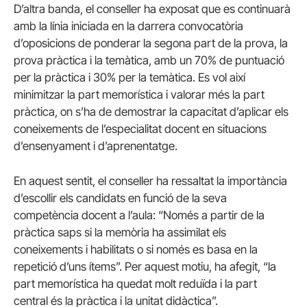
D’altra banda, el conseller ha exposat que es continuarà
amb la línia iniciada en la darrera convocatòria
d’oposicions de ponderar la segona part de la prova, la
prova pràctica i la temàtica, amb un 70% de puntuació
per la pràctica i 30% per la temàtica. Es vol així
minimitzar la part memorística i valorar més la part
pràctica, on s’ha de demostrar la capacitat d’aplicar els
coneixements de l’especialitat docent en situacions
d’ensenyament i d’aprenentatge.
En aquest sentit, el conseller ha ressaltat la importància
d’escollir els candidats en funció de la seva
competència docent a l’aula: “Només a partir de la
pràctica saps si la memòria ha assimilat els
coneixements i habilitats o si només es basa en la
repetició d’uns ítems”. Per aquest motiu, ha afegit, “la
part memorística ha quedat molt reduïda i la part
central és la pràctica i la unitat didàctica”.