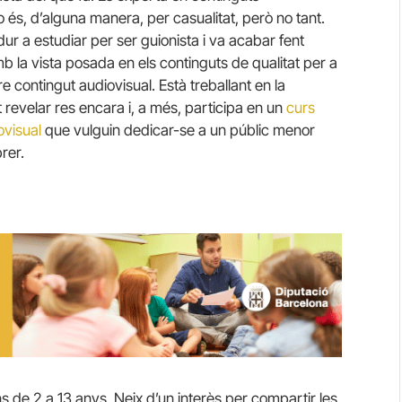
 és, d’alguna manera, per casualitat, però no tant.
ur a estudiar per ser guionista i va acabar fent
b la vista posada en els continguts de qualitat per a
re contingut audiovisual. Està treballant en la
 revelar res encara i, a més, participa en un
curs
ovisual
que vulguin dedicar-se a un públic menor
rer.
s de 2 a 13 anys. Neix d’un interès per compartir les