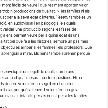
el món; fàcils de veure i que realment aporten valor.
robin produccions de qualitat. Ni les famílies ni els
t per a la seva edat o interès.
Yeeep!
també és un
ió, en audiovisual i en psicologia, els quals
validar una producció segons les fases de
ia ens permet veure per a quina edat és una
alitat pel que fa a les històries; sempre un pas més
 objectiu és arribar a les famílies i els professors. Que
ue aprenguin a mirar. Els nens també aprenen perquè
desenvolupar un segell de qualitat amb uns
ll amb el qual mesurar certes qüestions. Hi ha
ls donen. Volem fer un segell en el qual les
t clar per què la tenen. I volem fer una guia
diovisuals infantils per als nens i per a les famílies.
uts?