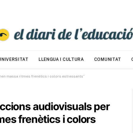
UNIVERSITAT
LLENGUA I CULTURA
COMUNITAT
nen massa ritmes frenètics i colors estressants”
ccions audiovisuals per
es frenètics i colors