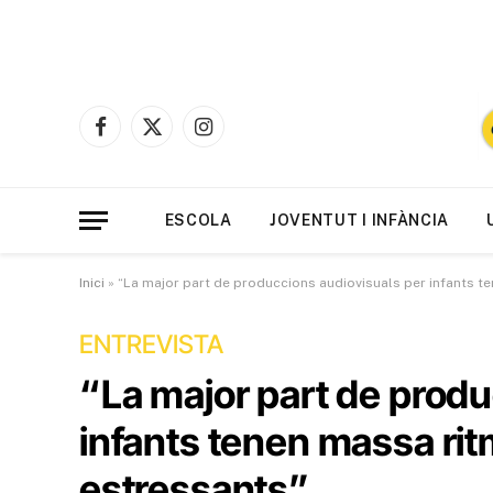
Facebook
X
Instagram
(Twitter)
ESCOLA
JOVENTUT I INFÀNCIA
Inici
»
“La major part de produccions audiovisuals per infants te
ENTREVISTA
“La major part de produ
infants tenen massa ritm
estressants”