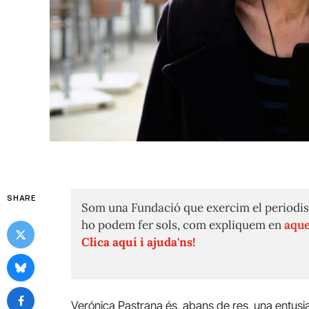
SHARE
Som una Fundació que exercim el periodis
ho podem fer sols, com expliquem en
aque
Clica aquí i ajuda'ns!
Verónica Pastrana és, abans de res, una entusia