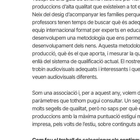
produccions d’alta qualitat que existeixen a tot 
Neix del desig d’acompanyar les famílies perquè t
professors tenen temps de buscar què és adequa
equip internacional format per experts en educac
desenvolupem una metodologia que ens permet 
desenvolupament dels nens. Aquesta metodolog
producció, què és el que aporta, i mesurar la qu
enllà del sistema de qualificació actual. El nostre
trobin audiovisuals adequats i interessants i q
veuen audiovisuals diferents.
Som una associació i, per a aquest any, volem 
paràmetres que tothom pugui consultar. Un sege
molts segells de qualitat, però no saps per què e
produccions amb la màxima puntuació estigui mol
impresa, pels volts de l’estiu, sobre continguts au
Com feu el treball de seleccionar els conting