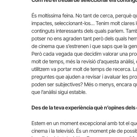
És moltíssima feina. No tant de cerca, perquè qu
impactes, seleccionant-los… Tenim molt clares le
continguts interessants dels quals parlem. Tamb
potser no ens agraden tant però dels quals hem
de cinema que s’estrenen i que saps que la gent
Però cada vegada que decidim valorar una producc
molt de temps, més la revisió d’aquesta anàlisi
utilitzem va portar molt de temps de recerca. L
preguntes que ajuden a revisar i avaluar les pr
poden ser subjectives? Més o menys, encara q
que l’anàlisi sigui estable.
Des de la teva experiència què n’opines dels
Estem en un moment excepcional amb tot el que
cinema i la televisió. És un moment ple de possib