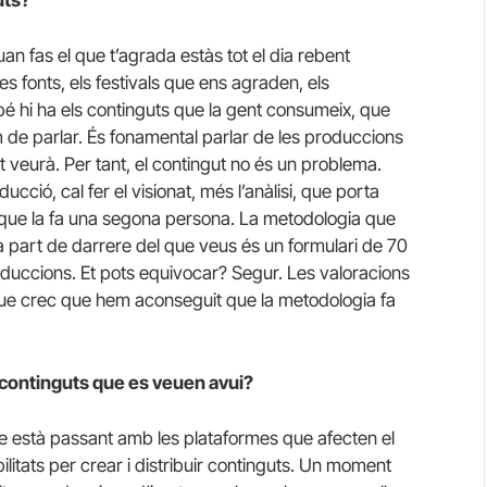
an fas el que t’agrada estàs tot el dia rebent
s fonts, els festivals que ens agraden, els
é hi ha els continguts que la gent consumeix, que
 de parlar. És fonamental parlar de les produccions
 veurà. Per tant, el contingut no és un problema.
ió, cal fer el visionat, més l’anàlisi, que porta
, que la fa una segona persona. La metodologia que
a part de darrere del que veus és un formulari de 70
oduccions. Et pots equivocar? Segur. Les valoracions
ue crec que hem aconseguit que la metodologia fa
 continguts que es veuen avui?
 està passant amb les plataformes que afecten el
ilitats per crear i distribuir continguts. Un moment