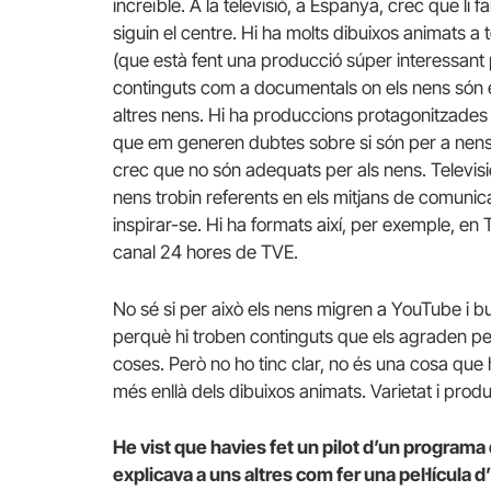
increïble. A la televisió, a Espanya, crec que li 
siguin el centre. Hi ha molts dibuixos animats a t
(que està fent una producció súper interessant
continguts com a documentals on els nens són e
altres nens. Hi ha produccions protagonitzade
que em generen dubtes sobre si són per a nens
crec que no són adequats per als nens. Televis
nens trobin referents en els mitjans de comunica
inspirar-se. Hi ha formats així, per exemple, en
canal 24 hores de TVE.
No sé si per això els nens migren a YouTube i bu
perquè hi troben continguts que els agraden pe
coses. Però no ho tinc clar, no és una cosa que h
més enllà dels dibuixos animats. Varietat i pro
He vist que havies fet un pilot d’un programa
explicava a uns altres com fer una pel·lícula d’