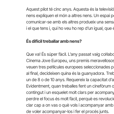
Aquest pilot té cinc anys. Aquesta és la televis
nens expliquen el món a altres nens. Un espai p
comunicar-se amb els altres produeix una sens
i el que tens i, qui ho veu ho rep d’un igual, que
És difícil treballar amb nens?
Que va! És súper fàcil. L’any passat vaig col·l
Cinema Jove Europeu, uns premis meravellosos e
veuen tres pel·lícules europees seleccionades p
al final, decideixen quina és la guanyadora. Tr
un de 8 o de 10 anys. Requereix la capacitat d’a
Evidentment, quan treballes fent un cinefòrum 
contingut i un esquelet molt clars per acompanya
perdre el focus és molt fàcil, perquè es revolu
clar cap a on vas o què vols i acompanyar amb esc
de voler acompanyar-los i fer el procés junts.