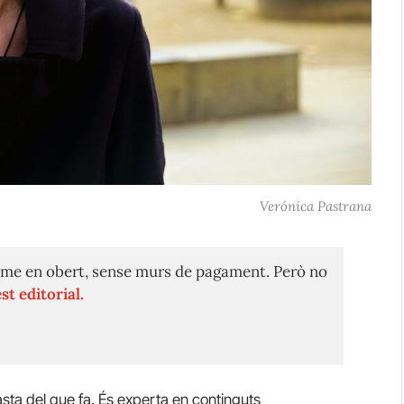
Verónica Pastrana
me en obert, sense murs de pagament. Però no
st editorial.
sta del que fa. És experta en continguts