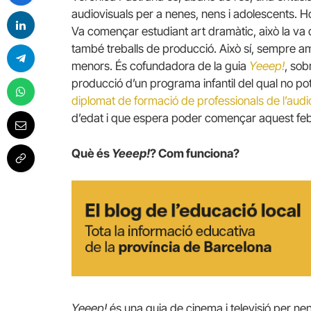
audiovisuals per a nenes, nens i adolescents. Ho
Va començar estudiant art dramàtic, això la va d
també treballs de producció. Això sí, sempre am
menors. És cofundadora de la guia
Yeeep!
, sob
producció d’un programa infantil del qual no pot
diplomat de formació de professionals de l’audi
d’edat i que espera poder començar aquest feb
Què és
Yeeep!
? Com funciona?
Yeeep!
és una guia de cinema i televisió per nen