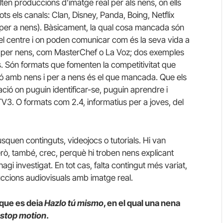
falten produccions d’imatge real per als nens, on ells
ots els canals: Clan, Disney, Panda, Boing, Netflix
 per a nens). Bàsicament, la qual cosa mancada són
l centre i on poden comunicar com és la seva vida a
s per nens, com MasterChef o La Voz; dos exemples
. Són formats que fomenten la competitivitat que
ió amb nens i per a nens és el que mancada. Que els
ció on puguin identificar-se, puguin aprendre i
 TV3. O formats com 2.4, informatius per a joves, del
squen continguts, videojocs o tutorials. Hi van
rò, també, crec, perquè hi troben nens explicant
agi investigat. En tot cas, falta contingut més variat,
duccions audiovisuals amb imatge real.
 que es deia
Hazlo tú mismo
, en el qual una nena
stop motion
.