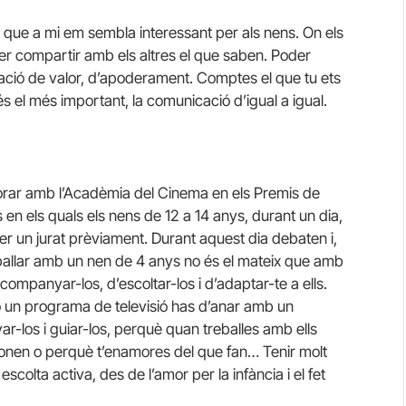
ió que a mi em sembla interessant per als nens. On els
er compartir amb els altres el que saben. Poder
ació de valor, d’apoderament. Comptes el que tu ets
 és el més important, la comunicació d’igual a igual.
aborar amb l’Acadèmia del Cinema en els Premis de
n els quals els nens de 12 a 14 anys, durant un dia,
er un jurat prèviament. Durant aquest dia debaten i,
eballar amb un nen de 4 anys no és el mateix que amb
companyar-los, d’escoltar-los i d’adaptar-te a ells.
o un programa de televisió has d’anar amb un
r-los i guiar-los, perquè quan treballes amb ells
cionen o perquè t’enamores del que fan… Tenir molt
olta activa, des de l’amor per la infància i el fet