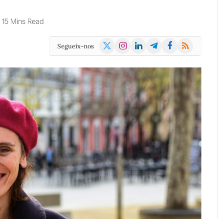
15 Mins Read
X
Instagram
LinkedIn
Telegram
Facebook
RSS
Segueix-nos
(Twitter)