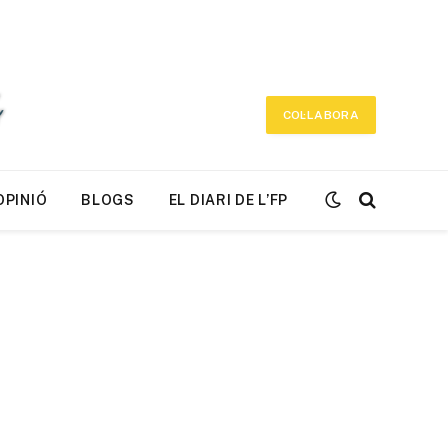
COL·LABORA
OPINIÓ
BLOGS
EL DIARI DE L’FP