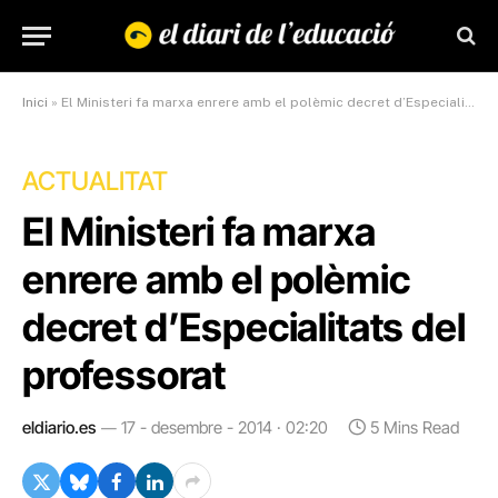
Inici
»
El Ministeri fa marxa enrere amb el polèmic decret d’Especialitats del professorat
ACTUALITAT
El Ministeri fa marxa
enrere amb el polèmic
decret d’Especialitats del
professorat
eldiario.es
17 - desembre - 2014 · 02:20
5 Mins Read