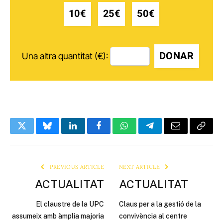
10€
25€
50€
DONAR
Una altra quantitat (€):
Twitter
Bluesky
LinkedIn
Facebook
WhatsApp
Telegram
Email
Copy
Link
PREVIOUS ARTICLE
NEXT ARTICLE
ACTUALITAT
ACTUALITAT
El claustre de la UPC
Claus per a la gestió de la
assumeix amb àmplia majoria
convivència al centre