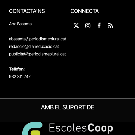
CONTACTA'NS
CONNECTA
Ana Basanta
X
Instagram
Facebook
RSS
(Twitter)
abasanta@periodismeplural.cat
redaccio@diarieducacio.cat
publicitat@periodismeplural.cat
Telèfon:
932 311 247
AMB EL SUPORT DE