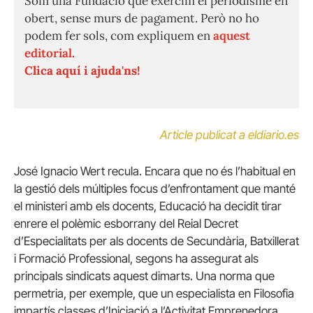
Som una Fundació que exercim el periodisme en
obert, sense murs de pagament. Però no ho
podem fer sols, com expliquem en
aquest
editorial.
Clica aquí i ajuda'ns!
Article publicat a eldiario.es
José Ignacio Wert recula. Encara que no és l’habitual en
la gestió dels múltiples focus d’enfrontament que manté
el ministeri amb els docents, Educació ha decidit tirar
enrere el polèmic esborrany del Reial Decret
d’Especialitats per als docents de Secundària, Batxillerat
i Formació Professional, segons ha assegurat als
principals sindicats aquest dimarts. Una norma que
permetria, per exemple, que un especialista en Filosofia
impartís classes d’Iniciació a l’Activitat Emprenedora.