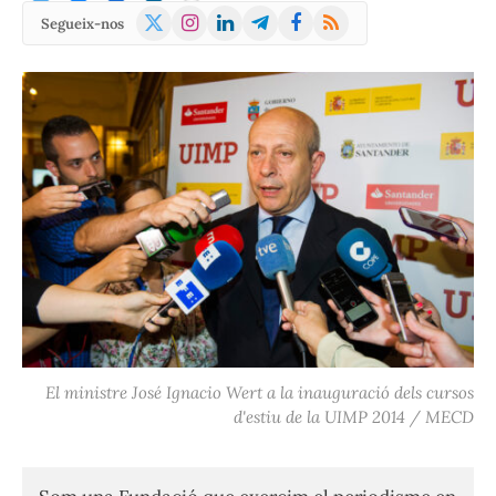
X
Instagram
LinkedIn
Telegram
Facebook
RSS
Segueix-nos
(Twitter)
El ministre José Ignacio Wert a la inauguració dels cursos
d'estiu de la UIMP 2014 / MECD