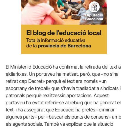
El Ministeri d’Educació ha confirmat la retirada del text a
eldiario.es. Un portaveu ha matisat, però, que «no s’ha
retirat cap Decret» perquè el text era només «un
esborrany de treball» que s’havia traslladat a sindicats i
patronals perquè realitzessin aportacions. Aquest
portaveu ha evitat referir-se al rebuig que ha generat el
text, i ha assegurat que Educació ha pretès «eliminar
algunes parts» per «buscar els punts de consens» amb
els agents socials. També va explicar que la situació