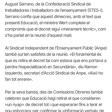
August Serrano, de la Confederació Sindical de
treballadores i treballadors de l’ensenyament (STES-i).
Serrano confia que aquest dimecres, amb el text que
presenti Educació, el ministre Wert compleixi el
compromís que el decret sigui «merament tècnic», com
s’ha parlat en la reunió d’aquest matí.
Al Sindicat Independent de l’Ensenyament Públic (Anpe)
també surten satisfets de la reunió. «El fonamental és
que es retira el decret tal com estava que ens portava a
perdre l’especialització en Secundària», diu Ramon
Izquierdo, secretari d’Acció Sindical de Anpe. «Això ho
fan tot enrere».
Per la seva banda, des de Comissions Obreres també
celebren que Educació hagi retirat el que consideren
«un nyap» de decret tot i que esperaran fins a tenir el
nou esborrany per confirmar la «informació verbal» de