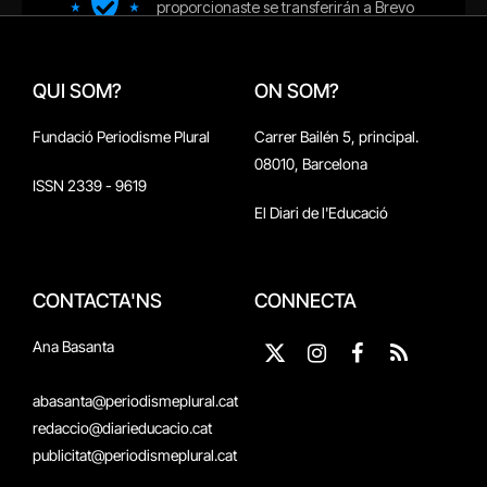
QUI SOM?
ON SOM?
Fundació Periodisme Plural
Carrer Bailén 5, principal.
08010, Barcelona
ISSN 2339 - 9619
El Diari de l'Educació
CONTACTA'NS
CONNECTA
Ana Basanta
X
Instagram
Facebook
RSS
(Twitter)
abasanta@periodismeplural.cat
redaccio@diarieducacio.cat
publicitat@periodismeplural.cat