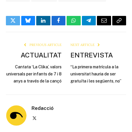
Twitter
Bluesky
LinkedIn
Facebook
WhatsApp
Telegram
Email
Copy
Link
PREVIOUS ARTICLE
NEXT ARTICLE
ACTUALITAT
ENTREVISTA
Cantata ‘La Clika’, valors
“La primera matrícula a la
universals per infants de 7 i 8
universitat hauria de ser
anys a través de la cançó
gratuïta i les següents, no”
Redacció
X
(Twitter)