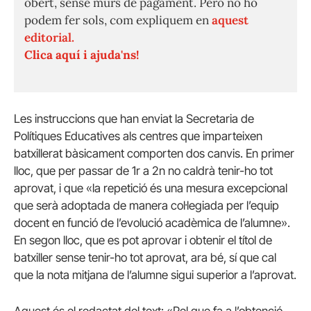
obert, sense murs de pagament. Però no ho
podem fer sols, com expliquem en
aquest
editorial.
Clica aquí i ajuda'ns!
Les instruccions que han enviat la Secretaria de
Polítiques Educatives als centres que imparteixen
batxillerat bàsicament comporten dos canvis. En primer
lloc, que per passar de 1r a 2n no caldrà tenir-ho tot
aprovat, i que «la repetició és una mesura excepcional
que serà adoptada de manera col·legiada per l’equip
docent en funció de l’evolució acadèmica de l’alumne».
En segon lloc, que es pot aprovar i obtenir el títol de
batxiller sense tenir-ho tot aprovat, ara bé, sí que cal
que la nota mitjana de l’alumne sigui superior a l’aprovat.
Aquest és el redactat del text: «Pel que fa a l’obtenció