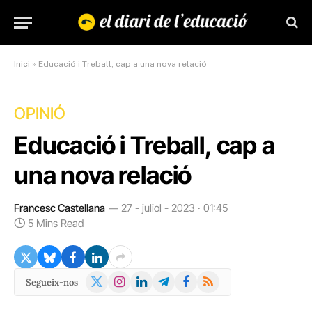
Inici
»
Educació i Treball, cap a una nova relació
OPINIÓ
Educació i Treball, cap a
una nova relació
Francesc Castellana
27 - juliol - 2023 · 01:45
5 Mins Read
X
Instagram
LinkedIn
Telegram
Facebook
RSS
Segueix-nos
(Twitter)