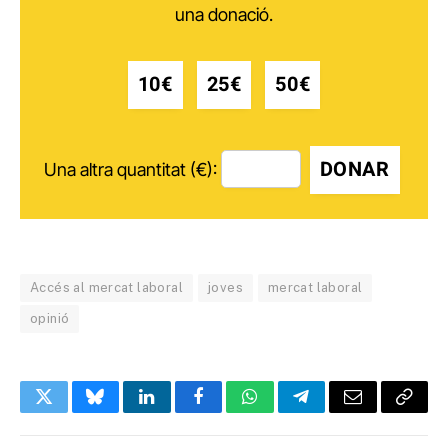
una donació.
10€
25€
50€
DONAR
Una altra quantitat (€):
Accés al mercat laboral
joves
mercat laboral
opinió
Twitter
Bluesky
LinkedIn
Facebook
WhatsApp
Telegram
Email
Copy
Link