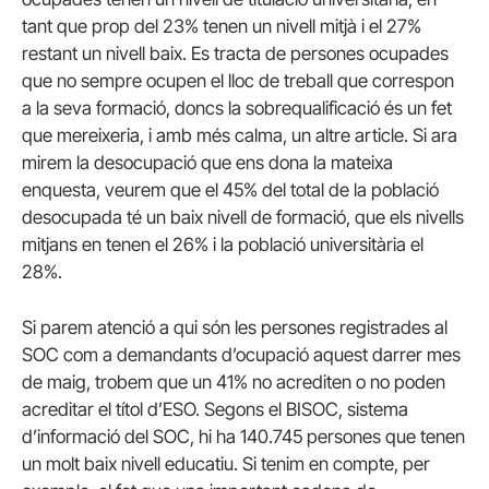
tant que prop del 23% tenen un nivell mitjà i el 27%
restant un nivell baix. Es tracta de persones ocupades
que no sempre ocupen el lloc de treball que correspon
a la seva formació, doncs la sobrequalificació és un fet
que mereixeria, i amb més calma, un altre article. Si ara
mirem la desocupació que ens dona la mateixa
enquesta, veurem que el 45% del total de la població
desocupada té un baix nivell de formació, que els nivells
mitjans en tenen el 26% i la població universitària el
28%.
Si parem atenció a qui són les persones registrades al
SOC com a demandants d’ocupació aquest darrer mes
de maig, trobem que un 41% no acrediten o no poden
acreditar el títol d’ESO. Segons el BISOC, sistema
d’informació del SOC, hi ha 140.745 persones que tenen
un molt baix nivell educatiu. Si tenim en compte, per