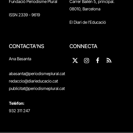
Fundació Periodisme Plural
Carrer Bailén 5, principal.
08010, Barcelona
ISSN 2339 - 9619
El Diari de l'Educació
CONTACTA'NS
CONNECTA
Ana Basanta
X
Instagram
Facebook
RSS
(Twitter)
abasanta@periodismeplural.cat
redaccio@diarieducacio.cat
publicitat@periodismeplural.cat
Telèfon:
932 311 247