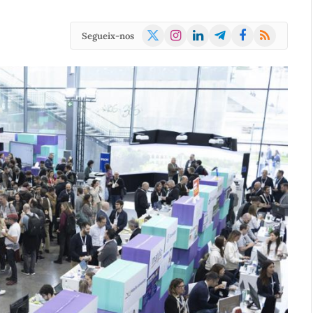
X
Instagram
LinkedIn
Telegram
Facebook
RSS
Segueix-nos
(Twitter)