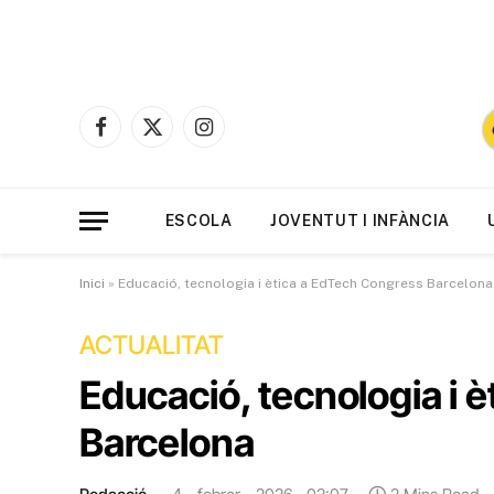
Facebook
X
Instagram
(Twitter)
ESCOLA
JOVENTUT I INFÀNCIA
Inici
»
Educació, tecnologia i ètica a EdTech Congress Barcelona
ACTUALITAT
Educació, tecnologia i 
Barcelona