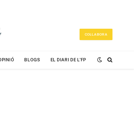
COL·LABORA
OPINIÓ
BLOGS
EL DIARI DE L’FP