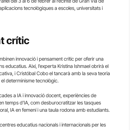
l·lel del 3 al 6 de febrer al recinte de Gran Via de
plicacions tecnològiques a escoles, universitats i
 crític
inen innovació i pensament crític per oferir una
s educatius. Així, l’experta Kristina Ishmael obrirà el
cativa, i Cristóbal Cobo el tancarà amb la seva teoria
a el determinisme tecnològic.
icades a IA i innovació docent, experiències de
t en temps d’IA, com desburocratitzar les tasques
ral, IA en femení i una taula rodona amb estudiants.
centres educatius nacionals i internacionals per les