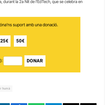
 durant la 2a Nit de l’EdTech, que se celebra en
 dóna'ns suport amb una donació.
25€
50€
DONAR
):
or humà