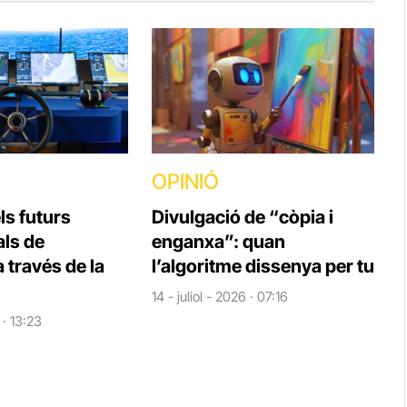
OPINIÓ
ls futurs
Divulgació de “còpia i
als de
enganxa”: quan
a través de la
l’algoritme dissenya per tu
14 - juliol - 2026 · 07:16
 · 13:23