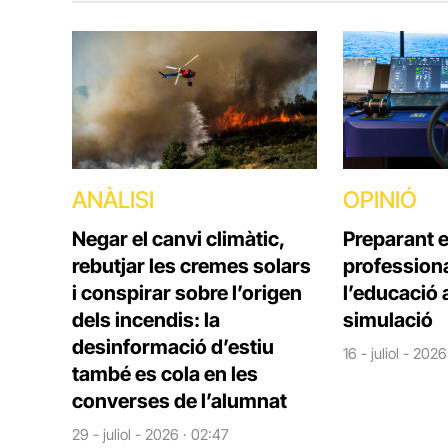
ANÀLISI
OPINIÓ
Negar el canvi climàtic,
Preparant e
rebutjar les cremes solars
profession
i conspirar sobre l’origen
l’educació 
dels incendis: la
simulació
desinformació d’estiu
16 - juliol - 2026
també es cola en les
converses de l’alumnat
29 - juliol - 2026 · 02:47