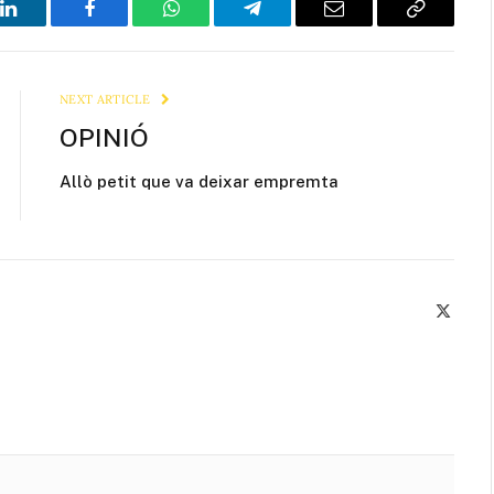
LinkedIn
Facebook
WhatsApp
Telegram
Email
Copy
Link
NEXT ARTICLE
OPINIÓ
Allò petit que va deixar empremta
X
(Twitte