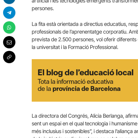
artificial i les tecnologies emergents transformen
persones.
La fita està orientada a directius educatius, re
professionals de l’aprenentatge corporatiu. Am
prevista de 2.500 persones, vol oferir diferents 
la universitat i la Formació Professional.
La directora del Congrés, Alicia Berlanga, afi
sent un espai en el qual tecnologia i humanism
més inclusius i sostenibles”, i destaca l’alianç