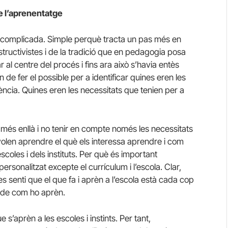
e l’aprenentatge
lt complicada. Simple perquè tracta un pas més en
nstructivistes i de la tradició que en pedagogia posa
r al centre del procés i fins ara això s’havia entès
de fer el possible per a identificar quines eren les
ncia. Quines eren les necessitats que tenien per a
 més enllà i no tenir en compte només les necessitats
 volen aprendre el què els interessa aprendre i com
coles i dels instituts. Per què és important
ersonalitzat excepte el currículum i l’escola. Clar,
s senti que el que fa i aprèn a l’escola està cada cop
 i de com ho aprèn.
 s’aprèn a les escoles i instints. Per tant,