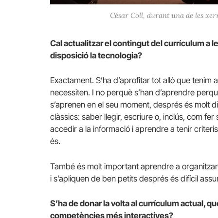
César Coll, durant una de les xer
Cal actualitzar el contingut del currículum a
disposició la tecnologia?
Exactament. S’ha d’aprofitar tot allò que tenim
necessiten. I no perquè s’han d’aprendre perquè
s’aprenen en el seu moment, després és molt dif
clàssics: saber llegir, escriure o, inclús, com fer
accedir a la informació i aprendre a tenir criteri
és.
També és molt important aprendre a organitzar-s
i s’apliquen de ben petits després és difícil as
S’ha de donar la volta al currículum actual, q
competències més interactives?