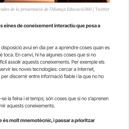
rades de la presentació de l’Aliança Educació360 | Twitter
 les eines de coneixement interactiu que posa a
 a disposició avui en dia per a aprendre coses quan es
 toca. En canvi, hi ha algunes coses que si no
ícil assolir aquests coneixements. Per exemple els
 servir les noves tecnologies: cercar a Internet,
s per discernir entre informació fiable i la que no ho
e la feina i el temps; són coses que si no s’aprenen
sumir aquests coneixements.
ue és molt mnemotècnic, i passar a prioritzar