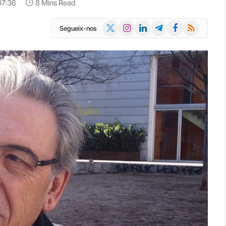
 07:36
8 Mins Read
X
Instagram
LinkedIn
Telegram
Facebook
RSS
Segueix-nos
(Twitter)