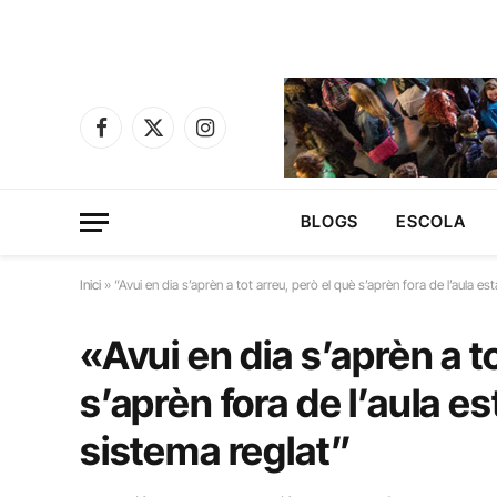
Facebook
X
Instagram
(Twitter)
BLOGS
ESCOLA
Inici
»
“Avui en dia s’aprèn a tot arreu, però el què s’aprèn fora de l’aula e
«Avui en dia s’aprèn a t
s’aprèn fora de l’aula e
sistema reglat”