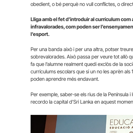
obedient, o bé perquè no vull conflictes, o dire
Lliga amb el fet d’introduir al currículum co
infravalorades, com poden ser l’ensenyament
l’esport.
Per una banda això i per una altra, potser treur
sobrevalorades. Això passa per veure tot allò que
fa que l’alumne realment quedi exclòs de la soci
currículums escolars que si un no les aprèn als 
poden aprendre més endavant.
Per exemple, saber-se els rius de la Península i 
recordo la capital d’Sri Lanka en aquest moment