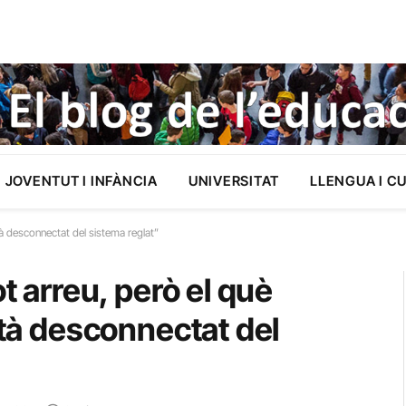
JOVENTUT I INFÀNCIA
UNIVERSITAT
LLENGUA I C
stà desconnectat del sistema reglat”
ot arreu, però el què
stà desconnectat del