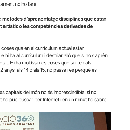
ctament no ho faré.
m a mètodes d’aprenentatge disciplines que estan
 artístic o les competències derivades de
e coses que en el currículum actual estan
 hi ha al currículum i destriar allò que si no s’aprèn
etat. Hi ha moltíssimes coses que surten als
12 anys, als 14 o als 15, no passa res perquè es
les capitals del món no és imprescindible: si no
 ho puc buscar per Internet i en un minut ho sabré.