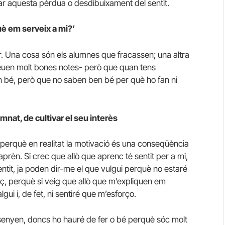
ar aquesta pèrdua o desdibuixament del sentit.
què em serveix a mi?’
. Una cosa són els alumnes que fracassen; una altra
reuen molt bones notes- però que quan tens
n bé, però que no saben ben bé per què ho fan ni
umnat, de cultivar el seu interès
, perquè en realitat la motivació és una conseqüència
 aprèn. Si crec que allò que aprenc té sentit per a mi,
sentit, ja poden dir-me el que vulgui perquè no estaré
ç, perquè si veig que allò que m’expliquen em
gui i, de fet, ni sentiré que m’esforço.
ensenyen, doncs ho hauré de fer o bé perquè sóc molt