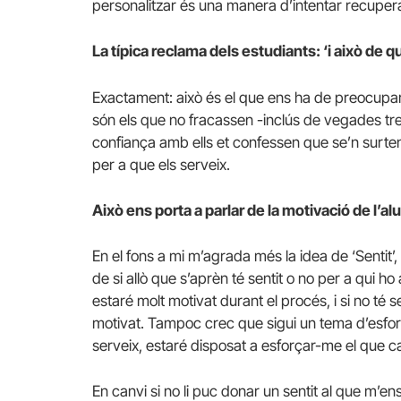
personalitzar és una manera d’intentar recuper
La típica reclama dels estudiants: ‘i això de 
Exactament: això és el que ens ha de preocupar
són els que no fracassen -inclús de vegades t
confiança amb ells et confessen que se’n surte
per a que els serveix.
Això ens porta a parlar de la motivació de l’al
En el fons a mi m’agrada més la idea de ‘Sentit’
de si allò que s’aprèn té sentit o no per a qui ho
estaré molt motivat durant el procés, i si no té 
motivat. Tampoc crec que sigui un tema d’esfor
serveix, estaré disposat a esforçar-me el que cal
En canvi si no li puc donar un sentit al que m’