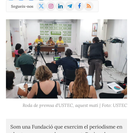
X
Instagram
LinkedIn
Telegram
Facebook
RSS
Segueix-nos
(Twitter)
Roda de premsa d'USTEC, aquest matí | Foto: USTEC
Som una Fundació que exercim el periodisme en