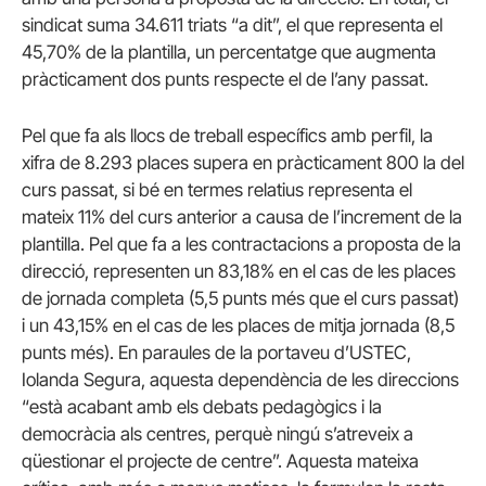
sindicat suma 34.611 triats “a dit”, el que representa el
45,70% de la plantilla, un percentatge que augmenta
pràcticament dos punts respecte el de l’any passat.
Pel que fa als llocs de treball específics amb perfil, la
xifra de 8.293 places supera en pràcticament 800 la del
curs passat, si bé en termes relatius representa el
mateix 11% del curs anterior a causa de l’increment de la
plantilla. Pel que fa a les contractacions a proposta de la
direcció, representen un 83,18% en el cas de les places
de jornada completa (5,5 punts més que el curs passat)
i un 43,15% en el cas de les places de mitja jornada (8,5
punts més). En paraules de la portaveu d’USTEC,
Iolanda Segura, aquesta dependència de les direccions
“està acabant amb els debats pedagògics i la
democràcia als centres, perquè ningú s’atreveix a
qüestionar el projecte de centre”. Aquesta mateixa