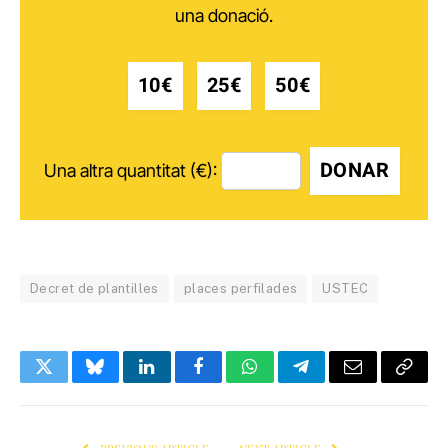
una donació.
10€
25€
50€
DONAR
Una altra quantitat (€):
Decret de plantilles
places perfilades
USTEC
Twitter
Bluesky
LinkedIn
Facebook
WhatsApp
Telegram
Email
Copy
Link