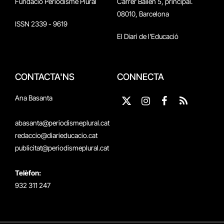
Fundació Periodisme Plural
Carrer Bailén 5, principal.
08010, Barcelona
ISSN 2339 - 9619
El Diari de l'Educació
CONTACTA'NS
CONNECTA
Ana Basanta
X
Instagram
Facebook
RSS
(Twitter)
abasanta@periodismeplural.cat
redaccio@diarieducacio.cat
publicitat@periodismeplural.cat
Telèfon:
932 311 247