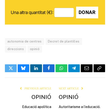
DONAR
Una altra quantitat (€):
autonomia de centres
Decret de plantilles
direccions
opinió
Twitter
Bluesky
LinkedIn
Facebook
WhatsApp
Telegram
Email
Copy
Link
PREVIOUS ARTICLE
NEXT ARTICLE
OPINIÓ
OPINIÓ
Educació apolítica
Autoritarisme a l’educació.