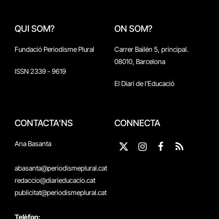
QUI SOM?
ON SOM?
Fundació Periodisme Plural
Carrer Bailén 5, principal.
08010, Barcelona
ISSN 2339 - 9619
El Diari de l'Educació
CONTACTA'NS
CONNECTA
Ana Basanta
X
Instagram
Facebook
RSS
(Twitter)
abasanta@periodismeplural.cat
redaccio@diarieducacio.cat
publicitat@periodismeplural.cat
Telèfon: