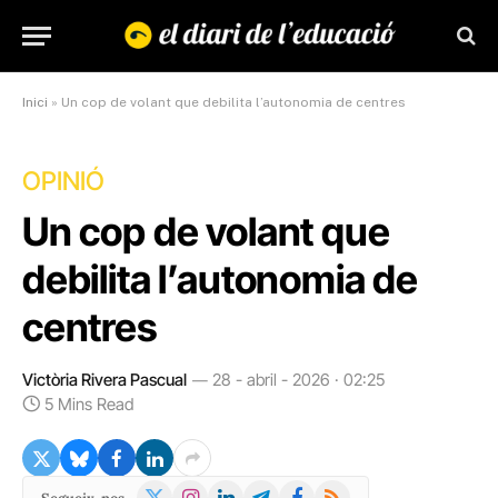
Inici
»
Un cop de volant que debilita l’autonomia de centres
OPINIÓ
Un cop de volant que
debilita l’autonomia de
centres
Victòria Rivera Pascual
28 - abril - 2026 · 02:25
5 Mins Read
X
Instagram
LinkedIn
Telegram
Facebook
RSS