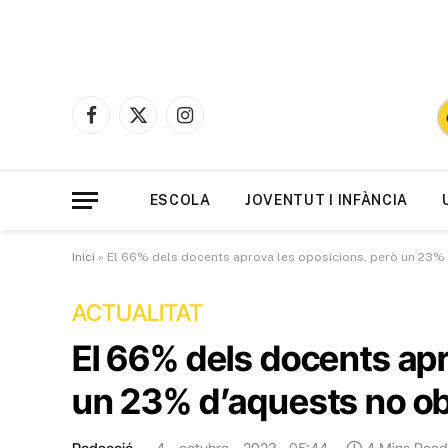
Facebook
X
Instagram
(Twitter)
ESCOLA
JOVENTUT I INFÀNCIA
Inici
»
El 66% dels docents aprova les oposicions, però un 23%
ACTUALITAT
El 66% dels docents apr
un 23% d’aquests no ob