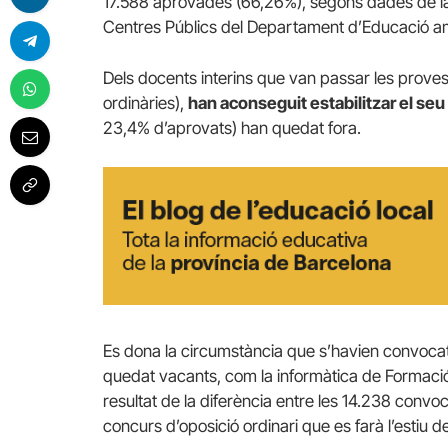
17.588 aprovades (66,26%), segons dades de la 
Centres Públics del Departament d’Educació am
Dels docents interins que van passar les prov
ordinàries),
han aconseguit estabilitzar el seu 
23,4% d’aprovats) han quedat fora.
Es dona la circumstància que s’havien convocat 
quedat vacants, com la informàtica de Formació 
resultat de la diferència entre les 14.238 conv
concurs d’oposició ordinari que es farà l’estiu d