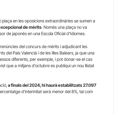
plaça en les oposicions extraordinàries se sumen a
excepcional de mèrits
. Només una plaça no va
or de japonès en una Escola Oficial d’Idiomes.
renúncies del concurs de mèrits i adjudicant les
s del País Valencià i de les Illes Balears, ja que una
ssos diferents, per exemple, i pot donar-se el cas
ist que a mitjans d’octubre es publiqui un nou llistat
ció,
a finals del 2024, hi haurà estabilitzats 27.097
ercentatge d’interinitat serà menor del 8%, tal com