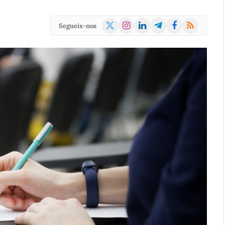
X
Instagram
LinkedIn
Telegram
Facebook
RSS
Segueix-nos
(Twitter)