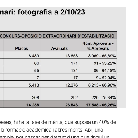
eses, hi ha la fase de mèrits, que suposa un 40% de
 la formació acadèmica i altres mèrits. Així, una
xemple, pot passar per davant d’una que tingui un