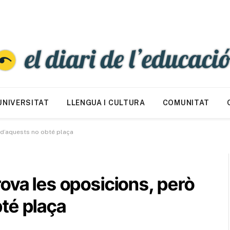
UNIVERSITAT
LLENGUA I CULTURA
COMUNITAT
 d’aquests no obté plaça
ova les oposicions, però
té plaça