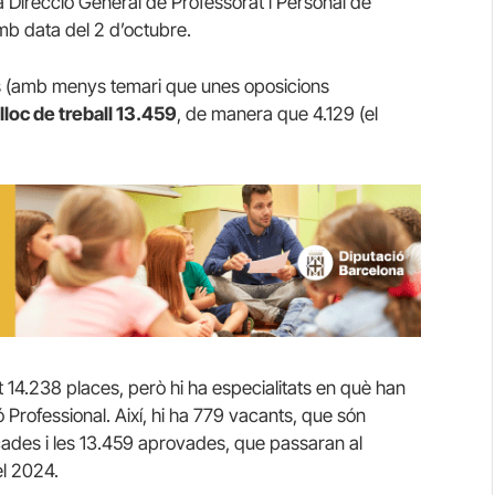
Direcció General de Professorat i Personal de
b data del 2 d’octubre.
es (amb menys temari que unes oposicions
lloc de treball 13.459
, de manera que 4.129 (el
14.238 places, però hi ha especialitats en què han
Professional. Així, hi ha 779 vacants, que són
ocades i les 13.459 aprovades, que passaran al
el 2024.