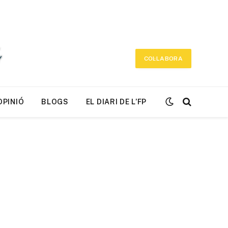
COL·LABORA
OPINIÓ
BLOGS
EL DIARI DE L’FP