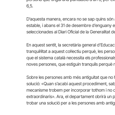
6,5.
D’aquesta manera, encara no se sap quins són
estable, i abans el 31 de desembre d’enguany es 
seleccionades al Diari Oficial de la Generalitat
En aquest sentit, la secretària general d’Educa
tranquil·litat a aquest col·lectiu perquè, les pe
que el sistema català necessita els professiona
noves persones, que estiguin tranquils perquè 
Sobre les persones amb més antiguitat que no 
solució: «Quan s’acabi aquest procediment, sa
mecanisme trobem per incorporar tothom i no 
extraordinaris». Ara, el departament obrirà un 
trobar una solució per a les persones amb antig