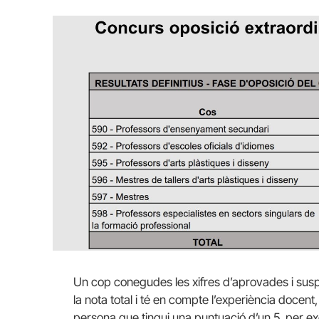
Un cop conegudes les xifres d’aprovades i susp
la nota total i té en compte l’experiència docent,
persona que tingui una puntuació d’un 5, per e