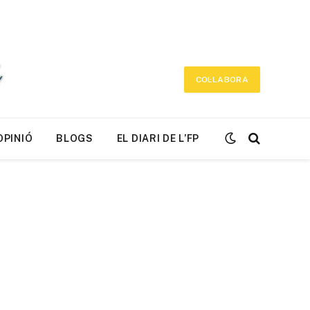
COL·LABORA
OPINIÓ
BLOGS
EL DIARI DE L’FP