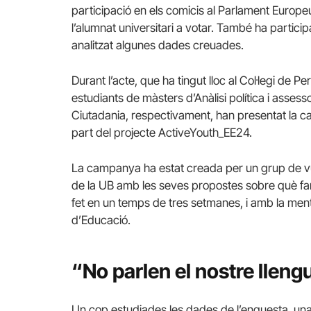
participació en els comicis al Parlament Europeu 
l’alumnat universitari a votar. També ha partici
analitzat algunes dades creuades.
Durant l’acte, que ha tingut lloc al Col·legi de P
estudiants de màsters d’Anàlisi política i assesso
Ciutadania, respectivament, han presentat la
part del projecte ActiveYouth_EE24.
La campanya ha estat creada per un grup de vu
de la UB amb les seves propostes sobre què far
fet en un temps de tres setmanes, i amb la ment
d’Educació.
“No parlen el nostre llen
Un cop estudiades les dades de l’enquesta, una 