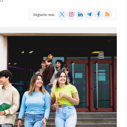
ad
X
Instagram
LinkedIn
Telegram
Facebook
RSS
Segueix-nos
(Twitter)