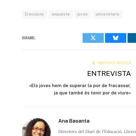
Eleccions
enquesta
joves
universitaris
SHARE.
Twitter
Bluesky
PREVIOUS ARTICLE
ENTREVISTA
«Els joves hem de superar la por de fracassar,
ja que també és tenir por de viure»
Ana Basanta
Directora del Diari de l'Educació. Llice