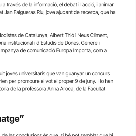
a través de la informació, el debat i l’acció, i animar
pat Jan Falgueras Riu, jove ajudant de recerca, que ha
eriodistes de Catalunya, Albert Thió i Neus Climent,
ria institucional i d’Estudis de Dones, Gènere i
 campanya de comunicació Europa Importa, com a
it joves universitaris que van guanyar un concurs
ien per promoure el vot el proper 9 de juny. Ho han
oria de la professora Anna Aroca, de la Facultat
guatge”
de les conclusions és que, si bé pot semblar que hi