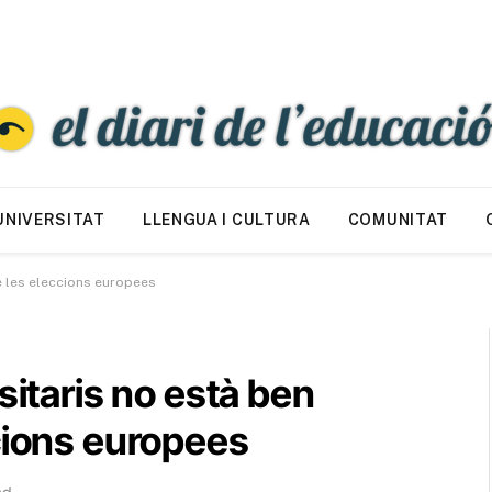
UNIVERSITAT
LLENGUA I CULTURA
COMUNITAT
e les eleccions europees
sitaris no està ben
cions europees