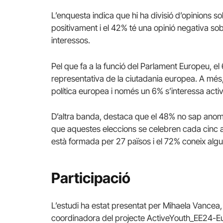
L’enquesta indica que hi ha divisió d’opinions s
positivament i el 42% té una opinió negativa s
interessos.
Pel que fa a la funció del Parlament Europeu, el
representativa de la ciutadania europea. A més
política europea i només un 6% s’interessa acti
D’altra banda, destaca que el 48% no sap anom
que aquestes eleccions se celebren cada cinc a
està formada per 27 països i el 72% coneix algun
Participació
L’estudi ha estat presentat per Mihaela Vancea,
coordinadora del projecte ActiveYouth_EE24-Eur