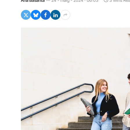
Ana Basanta
24 - maig - 2024 · 06:03
3 Mins Re