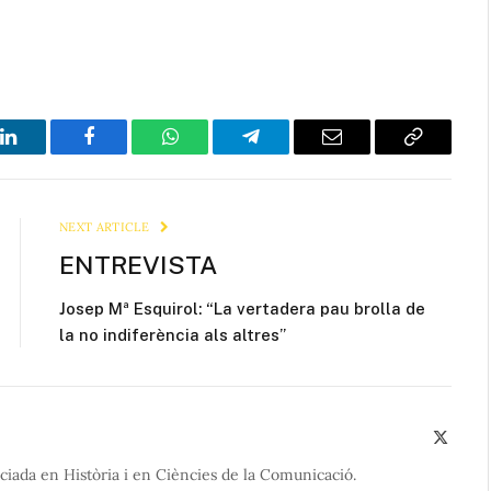
LinkedIn
Facebook
WhatsApp
Telegram
Email
Copy
Link
NEXT ARTICLE
ENTREVISTA
Josep Mª Esquirol: “La vertadera pau brolla de
la no indiferència als altres”
X
(Twitte
nciada en Història i en Ciències de la Comunicació.