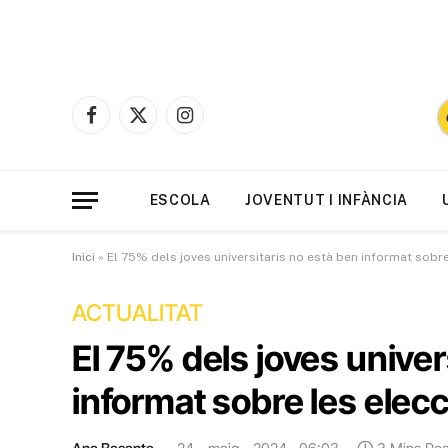
Facebook
X
Instagram
(Twitter)
ESCOLA
JOVENTUT I INFÀNCIA
Inici
»
El 75% dels joves universitaris no està ben informat sobr
ACTUALITAT
El 75% dels joves univer
informat sobre les elec