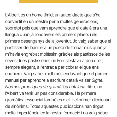
L’Albert és un home tímid, un autodidacte que s’ha
convertit en un mestre per a moltes generacions,
sobretot pels que vam aprendre que el català era una
llengua quan ja rondàvem els primers plaers i els
primers desenganys de la joventut. Jo vaig saber que el
pastisser del barri era un poeta de trobar clus quan ja
m’havia engreixat moltíssim gràcies als pastissos de les
seves dues pastisseries on Foix s’estava a peu dret,
sempre elegant, a l’entrada per cobrar el que ens
endúiem. Vaig saber molt més endavant que el primer
manual per aprendre a escriure català va ser
Signe.
Normes pràctiques de gramàtica catalana
, llibre on
l’Albert va tenir un pes considerable. I la primera
gramàtica essencial també es d’ell. I el primer diccionari
de sinònims. Totes aquestes publicacions han tingut
molta importància en la nostra formació i no vaig saber