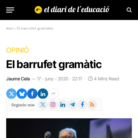
Inici
»
El barrufet gramàtic
OPINIÓ
El barrufet gramàtic
Jaume Cela
17 - juny - 2020 · 22:17
4 Mins Read
X
Instagram
LinkedIn
Telegram
Facebook
RSS
Segueix-nos
(Twitter)