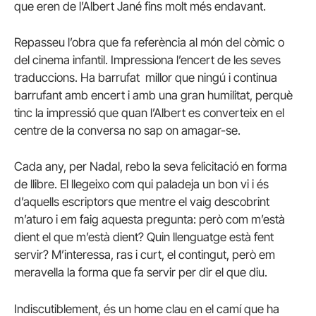
que eren de l’Albert Jané fins molt més endavant.
Repasseu l’obra que fa referència al món del còmic o
del cinema infantil. Impressiona l’encert de les seves
traduccions. Ha barrufat millor que ningú i continua
barrufant amb encert i amb una gran humilitat, perquè
tinc la impressió que quan l’Albert es converteix en el
centre de la conversa no sap on amagar-se.
Cada any, per Nadal, rebo la seva felicitació en forma
de llibre. El llegeixo com qui paladeja un bon vi i és
d’aquells escriptors que mentre el vaig descobrint
m’aturo i em faig aquesta pregunta: però com m’està
dient el que m’està dient? Quin llenguatge està fent
servir? M’interessa, ras i curt, el contingut, però em
meravella la forma que fa servir per dir el que diu.
Indiscutiblement, és un home clau en el camí que ha