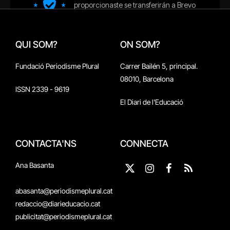
QUI SOM?
ON SOM?
Fundació Periodisme Plural
Carrer Bailén 5, principal.
08010, Barcelona
ISSN 2339 - 9619
El Diari de l'Educació
CONTACTA'NS
CONNECTA
Ana Basanta
X
Instagram
Facebook
RSS
(Twitter)
abasanta@periodismeplural.cat
redaccio@diarieducacio.cat
publicitat@periodismeplural.cat