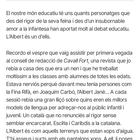
El nostre món educatiu té uns quants personatges que
des del rigor de la seva feina i des d’un insubornable
amor a la infantesa han aportat molt al debat educatiu.
L’Albert és un d’ells.
Recordo el vespre que vaig assistir per primera vegada
al consell de redacció de
Cavall Fort
, una revista que jo
rebia a casa des que era un nen i que he treballat
moltíssim a les classes amb alumnes de totes les edats.
Estava nerviós perquè davant meu tenia persones com
la Fina Rifà, en Joaquim Carbó, l’Albert Jané… A cada
sessió rebia una gran lliçó sobre quins eren els millors
models de llengua per adreçar-nos al públic infantil i
juvenil. Un català que no renunciés al rigor sense
semblar encarcarat. Escil·la i Caribdis a la catalana.
L’Albert és com aquells terrenys que estan xops d’aigua.
T’hi asseus i surts amb els pantalons xops. A ell, li poses