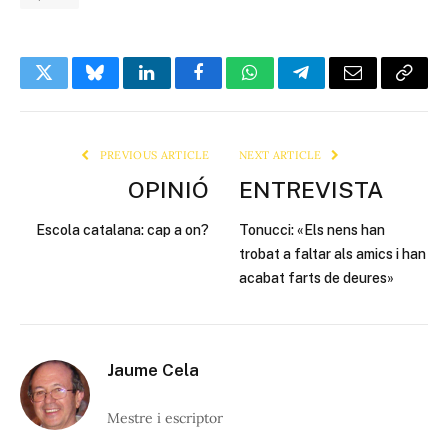
Twitter
Bluesky
LinkedIn
Facebook
WhatsApp
Telegram
Email
Copy
Link
PREVIOUS ARTICLE
NEXT ARTICLE
OPINIÓ
ENTREVISTA
Escola catalana: cap a on?
Tonucci: «Els nens han
trobat a faltar als amics i han
acabat farts de deures»
Jaume Cela
Mestre i escriptor