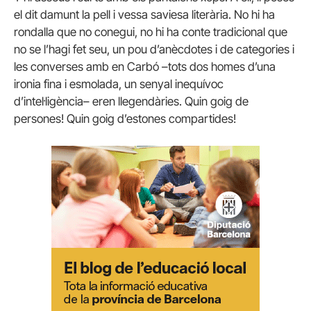
el dit damunt la pell i vessa saviesa literària. No hi ha
rondalla que no conegui, no hi ha conte tradicional que
no se l’hagi fet seu, un pou d’anècdotes i de categories i
les converses amb en Carbó –tots dos homes d’una
ironia fina i esmolada, un senyal inequívoc
d’intel·ligència– eren llegendàries. Quin goig de
persones! Quin goig d’estones compartides!