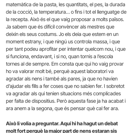
matemàtica de la pasta, les quantitats, el pes, la durada
de la cocció, la temperatura… o fins i tot el llenguatge de
la recepta. Això és el que vaig proposar a molts països.
Ja sabem que és difícil convèncer als mestres que
deixin els seus costums. Jo els deia que estem en un
moment estrany, i que ningú us controla massa, i que
per tant podeu aprofitar per intentar quelcom nou, i que
si funciona, endavant, i si no, quan tornis a l’escola
tornes al de sempre. Em consta que qui ho vaig provar
ho va valorar molt bé, perquè aquest laboratori va
agradar als nens i també als pares, ja que no havien
d’ajudar els fills a fer coses que no sabien fer. I sobretot
va agradar als qui tenien situacions més complicades
per falta de dispositius. Però aquesta fase ja ha acabat i
ara anem a la segona, que és pensar què cal fer ara.
Això li volia a preguntar. Aquí hi ha hagut un debat
molt fort perquè la major part de nens estaran sis