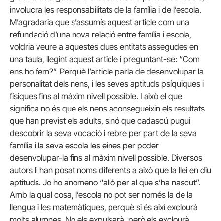
involucra les responsabilitats de la família i de l’escola.
M’agradaria que s’assumís aquest article com una
refundació d’una nova relació entre família i escola,
voldria veure a aquestes dues entitats assegudes en
una taula, llegint aquest article i preguntant-se: “Com
ens ho fem?”. Perquè l’article parla de desenvolupar la
personalitat dels nens, i les seves aptituds psíquiques i
físiques fins al màxim nivell possible. I això el que
significa no és que els nens aconsegueixin els resultats
que han previst els adults, sinó que cadascú pugui
descobrir la seva vocació i rebre per part de la seva
família i la seva escola les eines per poder
desenvolupar-la fins al màxim nivell possible. Diversos
autors li han posat noms diferents a això que la llei en diu
aptituds. Jo ho anomeno “allò per al que s’ha nascut”.
Amb la qual cosa, l’escola no pot ser només la de la
llengua i les matemàtiques, perquè si és així exclourà
molts alumnes. No els expulsarà, però els exclourà.