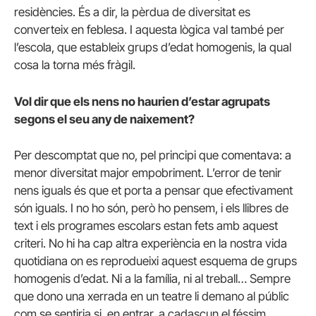
residències. És a dir, la pèrdua de diversitat es
converteix en feblesa. I aquesta lògica val també per
l’escola, que estableix grups d’edat homogenis, la qual
cosa la torna més fràgil.
Vol dir que els nens no haurien d’estar agrupats
segons el seu any de naixement?
Per descomptat que no, pel principi que comentava: a
menor diversitat major empobriment. L’error de tenir
nens iguals és que et porta a pensar que efectivament
són iguals. I no ho són, però ho pensem, i els llibres de
text i els programes escolars estan fets amb aquest
criteri. No hi ha cap altra experiència en la nostra vida
quotidiana on es reprodueixi aquest esquema de grups
homogenis d’edat. Ni a la família, ni al treball… Sempre
que dono una xerrada en un teatre li demano al públic
com se sentiria si, en entrar, a cadascun el féssim