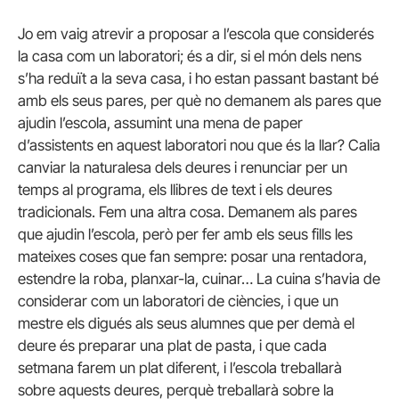
Jo em vaig atrevir a proposar a l’escola que considerés
la casa com un laboratori; és a dir, si el món dels nens
s’ha reduït a la seva casa, i ho estan passant bastant bé
amb els seus pares, per què no demanem als pares que
ajudin l’escola, assumint una mena de paper
d’assistents en aquest laboratori nou que és la llar? Calia
canviar la naturalesa dels deures i renunciar per un
temps al programa, els llibres de text i els deures
tradicionals. Fem una altra cosa. Demanem als pares
que ajudin l’escola, però per fer amb els seus fills les
mateixes coses que fan sempre: posar una rentadora,
estendre la roba, planxar-la, cuinar… La cuina s’havia de
considerar com un laboratori de ciències, i que un
mestre els digués als seus alumnes que per demà el
deure és preparar una plat de pasta, i que cada
setmana farem un plat diferent, i l’escola treballarà
sobre aquests deures, perquè treballarà sobre la