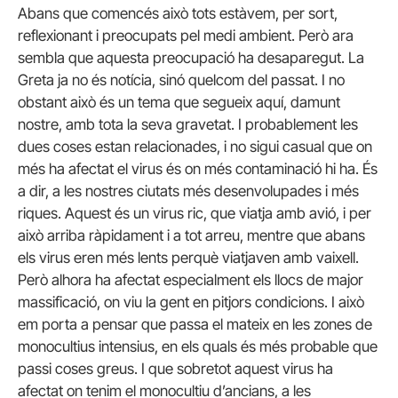
Abans que comencés això tots estàvem, per sort,
reflexionant i preocupats pel medi ambient. Però ara
sembla que aquesta preocupació ha desaparegut. La
Greta ja no és notícia, sinó quelcom del passat. I no
obstant això és un tema que segueix aquí, damunt
nostre, amb tota la seva gravetat. I probablement les
dues coses estan relacionades, i no sigui casual que on
més ha afectat el virus és on més contaminació hi ha. És
a dir, a les nostres ciutats més desenvolupades i més
riques. Aquest és un virus ric, que viatja amb avió, i per
això arriba ràpidament i a tot arreu, mentre que abans
els virus eren més lents perquè viatjaven amb vaixell.
Però alhora ha afectat especialment els llocs de major
massificació, on viu la gent en pitjors condicions. I això
em porta a pensar que passa el mateix en les zones de
monocultius intensius, en els quals és més probable que
passi coses greus. I que sobretot aquest virus ha
afectat on tenim el monocultiu d’ancians, a les