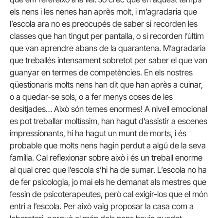
els nens i les nenes han après molt, i m’agradaria que
l’escola ara no es preocupés de saber si recorden les
classes que han tingut per pantalla, o si recorden l’últim
que van aprendre abans de la quarantena. M’agradaria
que treballés intensament sobretot per saber el que van
guanyar en termes de competències. En els nostres
qüestionaris molts nens han dit que han après a cuinar,
o a quedar-se sols, o a fer menys coses de les
desitjades… Això són temes enormes! A nivell emocional
es pot treballar moltíssim, han hagut d’assistir a escenes
impressionants, hi ha hagut un munt de morts, i és
probable que molts nens hagin perdut a algú de la seva
família. Cal reflexionar sobre això i és un treball enorme
al qual crec que l’escola s’hi ha de sumar. L’escola no ha
de fer psicologia, jo mai els he demanat als mestres que
fessin de psicoterapeutes, però cal exigir-los que el món
entri a l’escola. Per això vaig proposar la casa com a