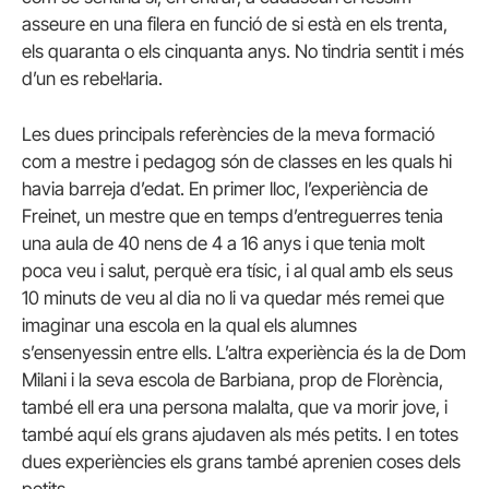
asseure en una filera en funció de si està en els trenta,
els quaranta o els cinquanta anys. No tindria sentit i més
d’un es rebel·laria.
Les dues principals referències de la meva formació
com a mestre i pedagog són de classes en les quals hi
havia barreja d’edat. En primer lloc, l’experiència de
Freinet, un mestre que en temps d’entreguerres tenia
una aula de 40 nens de 4 a 16 anys i que tenia molt
poca veu i salut, perquè era tísic, i al qual amb els seus
10 minuts de veu al dia no li va quedar més remei que
imaginar una escola en la qual els alumnes
s’ensenyessin entre ells. L’altra experiència és la de Dom
Milani i la seva escola de Barbiana, prop de Florència,
també ell era una persona malalta, que va morir jove, i
també aquí els grans ajudaven als més petits. I en totes
dues experiències els grans també aprenien coses dels
petits.