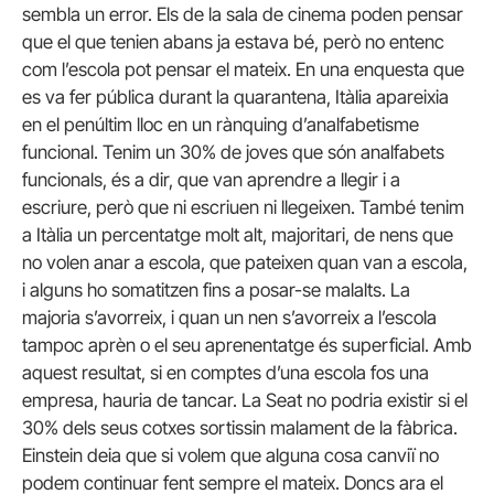
sembla un error. Els de la sala de cinema poden pensar
que el que tenien abans ja estava bé, però no entenc
com l’escola pot pensar el mateix. En una enquesta que
es va fer pública durant la quarantena, Itàlia apareixia
en el penúltim lloc en un rànquing d’analfabetisme
funcional. Tenim un 30% de joves que són analfabets
funcionals, és a dir, que van aprendre a llegir i a
escriure, però que ni escriuen ni llegeixen. També tenim
a Itàlia un percentatge molt alt, majoritari, de nens que
no volen anar a escola, que pateixen quan van a escola,
i alguns ho somatitzen fins a posar-se malalts. La
majoria s’avorreix, i quan un nen s’avorreix a l’escola
tampoc aprèn o el seu aprenentatge és superficial. Amb
aquest resultat, si en comptes d’una escola fos una
empresa, hauria de tancar. La Seat no podria existir si el
30% dels seus cotxes sortissin malament de la fàbrica.
Einstein deia que si volem que alguna cosa canviï no
podem continuar fent sempre el mateix. Doncs ara el