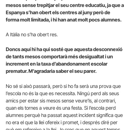
mesos sense trepitjar el seu centre educatiu, ja que a
Espanya s’han obert els centres al juny però de
forma molt limitada, i hi han anat molt pocs alumnes.
A Itàlia no s’ha obert res.
Doncs aquí hi ha qui sosté que aquesta desconnexió
de tants mesos comportarà més desigualtat i un
increment en la taxa d’abandonament escolar
prematur. M’agradaria saber el seu parer.
No sé si això passarà, però si ho fa serà una prova que
l’escola no és la que es necessita. Ningú perd als seus
amics per estar sis mesos sense veure’ls, al contrari,
quan els tornes a veure és una festa. Si l’escola perd
alumnes perquè ha passat aquest incident significa que
no era el que la llei ofereix i promet, i després diré per
què em refereixo a la llei. Jo crec que en aquest temps