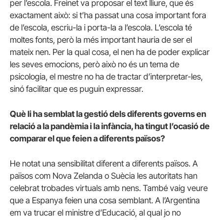
per l’escola. Freinet va proposar el text lliure, que és
exactament això: si t’ha passat una cosa important fora
de l’escola, escriu-la i porta-la a l’escola. L’escola té
moltes fonts, però la més important hauria de ser el
mateix nen. Per la qual cosa, el nen ha de poder explicar
les seves emocions, però això no és un tema de
psicologia, el mestre no ha de tractar d’interpretar-les,
sinó facilitar que es puguin expressar.
Què li ha semblat la gestió dels diferents governs en
relació a la pandèmia i la infància, ha tingut l’ocasió de
comparar el que feien a diferents països?
He notat una sensibilitat diferent a diferents països. A
països com Nova Zelanda o Suècia les autoritats han
celebrat trobades virtuals amb nens. També vaig veure
que a Espanya feien una cosa semblant. A l’Argentina
em va trucar el ministre d’Educació, al qual jo no