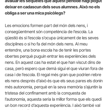
avaluar les seqüeles que aquest període hagi pogut
deixar en cadascun dels seus alumnes. Això no els
obliga a ser una mica psicòlegs?
Les emocions formen part del món dels nens, i
consegüentment són competència de l’escola. La
qüestió és si l’escola s’ocupa únicament de les seves
disciplines o si ho fa del món dels nens. Al meu
entendre, una bona escola ha de tenir les portes
obertes perquè puguin entrar les experiències dels
nens. En aquest cas ha estat el que han viscut dins de
casa, però espero que demà sigui el que viuran fora de
casa i de l’escola. El regal més gran que podrien rebre
els nens després d’això és que els seus pares els donin
més autonomia, perquè en la seva memòria s’ajuntin la
tristesa del confinament amb la conquesta de
l’autonomia, aquesta seria la millor forma que els quedi
un bon record d’aquesta experiència. I això també val