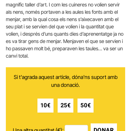
magnífic taller d’art. I com les cuineres no volien servir
als nens, només portaven a les aules les fonts amb el
menjar, amb la qual cosa els nens s’aixecaven amb el
seu plat i se servien del que volien i la quantitat que
volien, i després d’uns quants dies d’aprenentatge ja no
es va tirar gens de menjar. Menjaven el que se servien i
ho passaven molt bé, preparaven les taules… va ser un
canvi total.
Si t'agrada aquest article, dóna'ns suport amb
una donació.
10€
25€
50€
DONAR
Una altra quantitat (€):