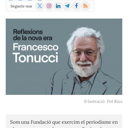
X
Instagram
LinkedIn
Telegram
Facebook
RSS
Segueix-nos
(Twitter)
Il·lustració: Pol Rius
Som una Fundació que exercim el periodisme en