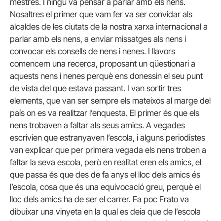
mestres. I ningú va pensar a parlar amb els nens.
Nosaltres el primer que vam fer va ser convidar als
alcaldes de les ciutats de la nostra xarxa internacional a
parlar amb els nens, a enviar missatges als nens i
convocar els consells de nens i nenes. I llavors
comencem una recerca, proposant un qüestionari a
aquests nens i nenes perquè ens donessin el seu punt
de vista del que estava passant. I van sortir tres
elements, que van ser sempre els mateixos al marge del
país on es va realitzar l’enquesta. El primer és que els
nens trobaven a faltar als seus amics. A vegades
escrivien que estranyaven l’escola, i alguns periodistes
van explicar que per primera vegada els nens troben a
faltar la seva escola, però en realitat eren els amics, el
que passa és que des de fa anys el lloc dels amics és
l’escola, cosa que és una equivocació greu, perquè el
lloc dels amics ha de ser el carrer. Fa poc Frato va
dibuixar una vinyeta en la qual es deia que de l’escola