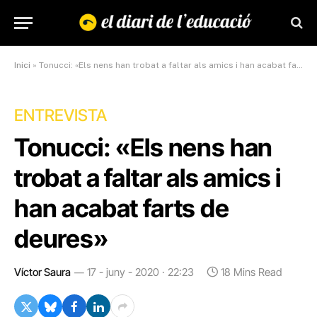
Inici
»
Tonucci: «Els nens han trobat a faltar als amics i han acabat farts de deures»
ENTREVISTA
Tonucci: «Els nens han
trobat a faltar als amics i
han acabat farts de
deures»
Víctor Saura
17 - juny - 2020 · 22:23
18 Mins Read