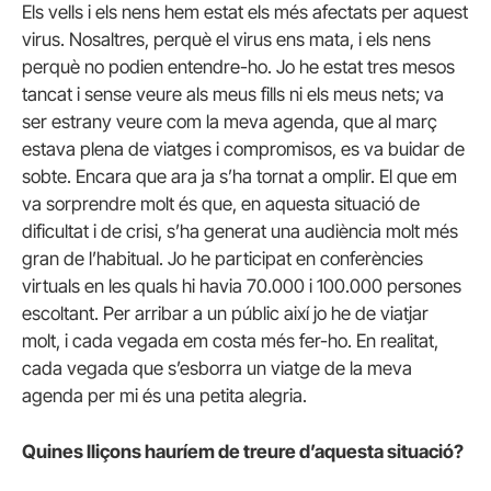
Els vells i els nens hem estat els més afectats per aquest
virus. Nosaltres, perquè el virus ens mata, i els nens
perquè no podien entendre-ho. Jo he estat tres mesos
tancat i sense veure als meus fills ni els meus nets; va
ser estrany veure com la meva agenda, que al març
estava plena de viatges i compromisos, es va buidar de
sobte. Encara que ara ja s’ha tornat a omplir. El que em
va sorprendre molt és que, en aquesta situació de
dificultat i de crisi, s’ha generat una audiència molt més
gran de l’habitual. Jo he participat en conferències
virtuals en les quals hi havia 70.000 i 100.000 persones
escoltant. Per arribar a un públic així jo he de viatjar
molt, i cada vegada em costa més fer-ho. En realitat,
cada vegada que s’esborra un viatge de la meva
agenda per mi és una petita alegria.
Quines lliçons hauríem de treure d’aquesta situació?