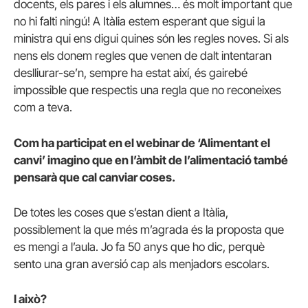
docents, els pares i els alumnes… és molt important que
no hi falti ningú! A Itàlia estem esperant que sigui la
ministra qui ens digui quines són les regles noves. Si als
nens els donem regles que venen de dalt intentaran
deslliurar-se’n, sempre ha estat així, és gairebé
impossible que respectis una regla que no reconeixes
com a teva.
Com ha participat en el webinar de ‘Alimentant el
canvi’ imagino que en l’àmbit de l’alimentació també
pensarà que cal canviar coses.
De totes les coses que s’estan dient a Itàlia,
possiblement la que més m’agrada és la proposta que
es mengi a l’aula. Jo fa 50 anys que ho dic, perquè
sento una gran aversió cap als menjadors escolars.
I això?