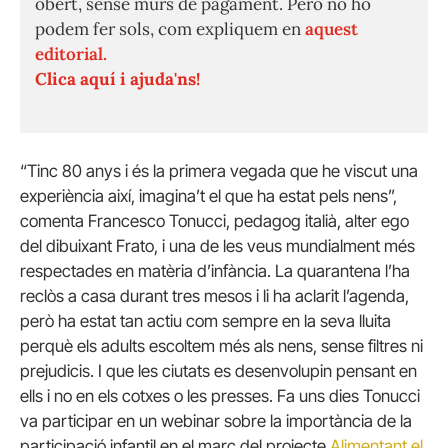
obert, sense murs de pagament. Però no ho
podem fer sols, com expliquem en
aquest
editorial.
Clica aquí i ajuda'ns!
“Tinc 80 anys i és la primera vegada que he viscut una
experiència així, imagina’t el que ha estat pels nens”,
comenta Francesco Tonucci, pedagog italià, alter ego
del dibuixant Frato, i una de les veus mundialment més
respectades en matèria d’infància. La quarantena l’ha
reclòs a casa durant tres mesos i li ha aclarit l’agenda,
però ha estat tan actiu com sempre en la seva lluita
perquè els adults escoltem més als nens, sense filtres ni
prejudicis. I que les ciutats es desenvolupin pensant en
ells i no en els cotxes o les presses. Fa uns dies Tonucci
va participar en un webinar sobre la importància de la
participació infantil en el marc del projecte
Alimentant el