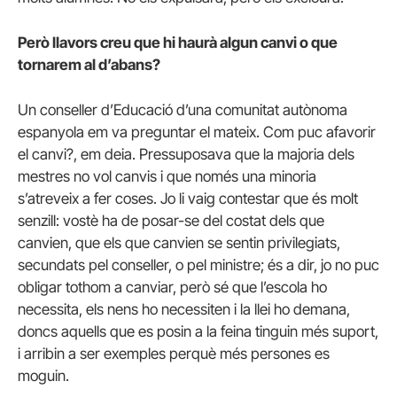
Però llavors creu que hi haurà algun canvi o que
tornarem al d’abans?
Un conseller d’Educació d’una comunitat autònoma
espanyola em va preguntar el mateix. Com puc afavorir
el canvi?, em deia. Pressuposava que la majoria dels
mestres no vol canvis i que només una minoria
s’atreveix a fer coses. Jo li vaig contestar que és molt
senzill: vostè ha de posar-se del costat dels que
canvien, que els que canvien se sentin privilegiats,
secundats pel conseller, o pel ministre; és a dir, jo no puc
obligar tothom a canviar, però sé que l’escola ho
necessita, els nens ho necessiten i la llei ho demana,
doncs aquells que es posin a la feina tinguin més suport,
i arribin a ser exemples perquè més persones es
moguin.