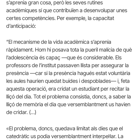
s’aprenia gran cosa, però les seves rutines
acadèmiques sí que contribuïen a desenvolupar unes
certes competències. Per exemple, la capacitat
d’anticipació:
“El mecanisme de la vida acadèmica s’aprenia
ràpidament. Hom hi posava tota la pueril malícia de què
l’adolescència és capaç —que és considerable. Els
professors de l’institut passaven llista per assegurar la
presència —car si la presència hagués estat voluntària
les aules haurien quedat buides i despoblades— i, feta
aquesta operació, era cridat un estudiant per recitar la
lliçó del dia. Tot el problema consistia, doncs, a saber la
lliçó de memòria el dia que versemblantment us havien
de cridar. (…)
«El problema, doncs, quedava limitat als dies que el
catedràtic us podia versemblantment interpel·lar. La