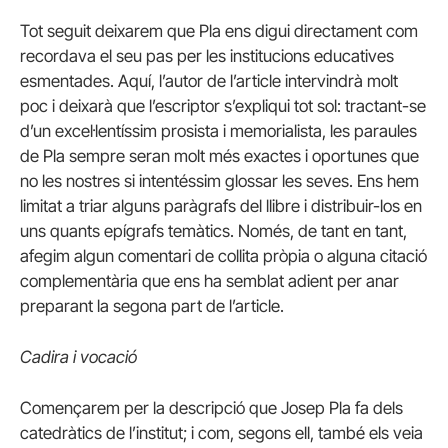
Tot seguit deixarem que Pla ens digui directament com
recordava el seu pas per les institucions educatives
esmentades. Aquí, l’autor de l’article intervindrà molt
poc i deixarà que l’escriptor s’expliqui tot sol: tractant-se
d’un excel·lentíssim prosista i memorialista, les paraules
de Pla sempre seran molt més exactes i oportunes que
no les nostres si intentéssim glossar les seves. Ens hem
limitat a triar alguns paràgrafs del llibre i distribuir-los en
uns quants epígrafs temàtics. Només, de tant en tant,
afegim algun comentari de collita pròpia o alguna citació
complementària que ens ha semblat adient per anar
preparant la segona part de l’article.
Cadira i vocació
Començarem per la descripció que Josep Pla fa dels
catedràtics de l’institut; i com, segons ell, també els veia