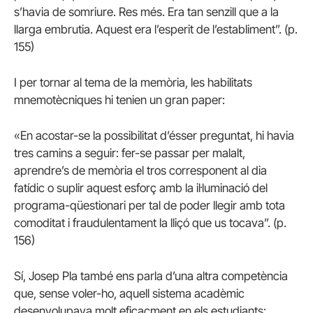
s’havia de somriure. Res més. Era tan senzill que a la
llarga embrutia. Aquest era l’esperit de l’establiment”. (p.
155)
I per tornar al tema de la memòria, les habilitats
mnemotècniques hi tenien un gran paper:
«En acostar-se la possibilitat d’ésser preguntat, hi havia
tres camins a seguir: fer-se passar per malalt,
aprendre’s de memòria el tros corresponent al dia
fatídic o suplir aquest esforç amb la il·luminació del
programa-qüestionari per tal de poder llegir amb tota
comoditat i fraudulentament la lliçó que us tocava”. (p.
156)
Sí, Josep Pla també ens parla d’una altra competència
que, sense voler-ho, aquell sistema acadèmic
desenvolupava molt eficaçment en els estudiants: