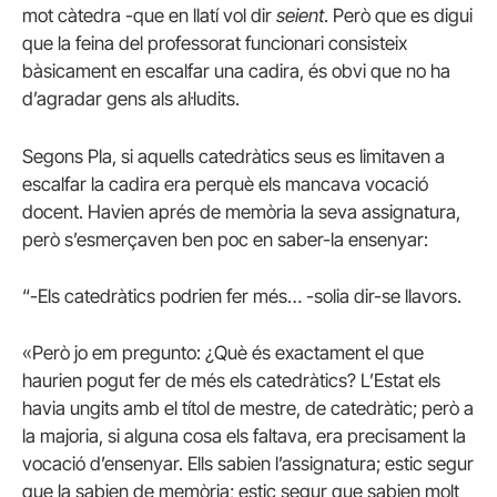
mot càtedra -que en llatí vol dir
seient
. Però que es digui
que la feina del professorat funcionari consisteix
bàsicament en escalfar una cadira, és obvi que no ha
d’agradar gens als al·ludits.
Segons Pla, si aquells catedràtics seus es limitaven a
escalfar la cadira era perquè els mancava vocació
docent. Havien aprés de memòria la seva assignatura,
però s’esmerçaven ben poc en saber-la ensenyar:
“-Els catedràtics podrien fer més… -solia dir-se llavors.
«Però jo em pregunto: ¿Què és exactament el que
haurien pogut fer de més els catedràtics? L’Estat els
havia ungits amb el títol de mestre, de catedràtic; però a
la majoria, si alguna cosa els faltava, era precisament la
vocació d’ensenyar. Ells sabien l’assignatura; estic segur
que la sabien de memòria; estic segur que sabien molt