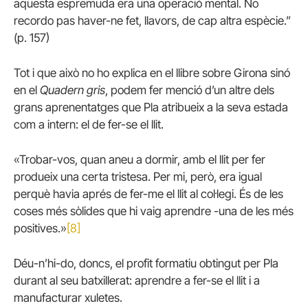
aquesta espremuda era una operació mental. No
recordo pas haver-ne fet, llavors, de cap altra espècie.”
(p. 157)
Tot i que això no ho explica en el llibre sobre Girona sinó
en el
Quadern gris
, podem fer menció d’un altre dels
grans aprenentatges que Pla atribueix a la seva estada
com a intern: el de fer-se el llit.
«Trobar-vos, quan aneu a dormir, amb el llit per fer
produeix una certa tristesa. Per mi, però, era igual
perquè havia aprés de fer-me el llit al col·legi. És de les
coses més sòlides que hi vaig aprendre -una de les més
positives.»
[8]
Déu-n’hi-do, doncs, el profit formatiu obtingut per Pla
durant al seu batxillerat: aprendre a fer-se el llit i a
manufacturar xuletes.