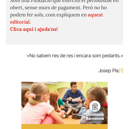
Som una Fundació que exercim el periodisme en
obert, sense murs de pagament. Però no ho
podem fer sols, com expliquem en
aquest
editorial.
Clica aquí i ajuda'ns!
«No sabem res de res i encara som pedants.»
Josep Pla
[1]