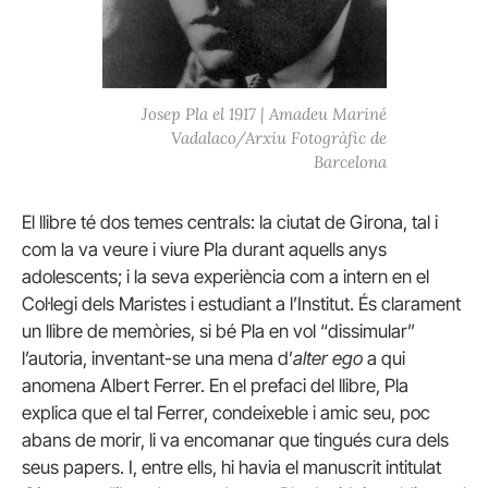
Josep Pla el 1917 | Amadeu Mariné
Vadalaco/Arxiu Fotogràfic de
Barcelona
El llibre té dos temes centrals: la ciutat de Girona, tal i
com la va veure i viure Pla durant aquells anys
adolescents; i la seva experiència com a intern en el
Col·legi dels Maristes i estudiant a l’Institut. És clarament
un llibre de memòries, si bé Pla en vol “dissimular”
l’autoria, inventant-se una mena d’
alter ego
a qui
anomena Albert Ferrer. En el prefaci del llibre, Pla
explica que el tal Ferrer, condeixeble i amic seu, poc
abans de morir, li va encomanar que tingués cura dels
seus papers. I, entre ells, hi havia el manuscrit intitulat