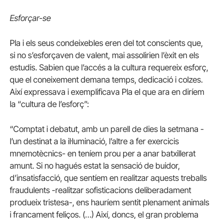
Esforçar-se
Pla i els seus condeixebles eren del tot conscients que,
si no s’esforçaven de valent, mai assolirien l’èxit en els
estudis. Sabien que l’accés a la cultura requereix esforç,
que el coneixement demana temps, dedicació i colzes.
Així expressava i exemplificava Pla el que ara en diríem
la “cultura de l’esforç”:
“Comptat i debatut, amb un parell de dies la setmana -
l’un destinat a la il·luminació, l’altre a fer exercicis
mnemotècnics- en teníem prou per a anar batxillerat
amunt. Si no hagués estat la sensació de buidor,
d’insatisfacció, que sentíem en realitzar aquests treballs
fraudulents -realitzar sofisticacions deliberadament
produeix tristesa-, ens hauríem sentit plenament animals
i francament feliços. (…) Així, doncs, el gran problema