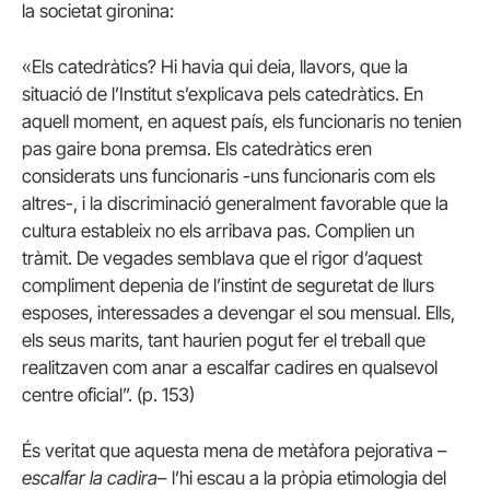
la societat gironina:
«Els catedràtics? Hi havia qui deia, llavors, que la
situació de l’Institut s’explicava pels catedràtics. En
aquell moment, en aquest país, els funcionaris no tenien
pas gaire bona premsa. Els catedràtics eren
considerats uns funcionaris -uns funcionaris com els
altres-, i la discriminació generalment favorable que la
cultura estableix no els arribava pas. Complien un
tràmit. De vegades semblava que el rigor d’aquest
compliment depenia de l’instint de seguretat de llurs
esposes, interessades a devengar el sou mensual. Ells,
els seus marits, tant haurien pogut fer el treball que
realitzaven com anar a escalfar cadires en qualsevol
centre oficial”. (p. 153)
És veritat que aquesta mena de metàfora pejorativa –
escalfar la cadira
– l’hi escau a la pròpia etimologia del