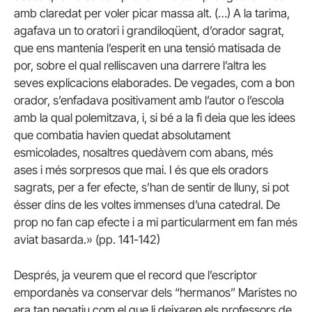
amb claredat per voler picar massa alt. (…) A la tarima,
agafava un to oratori i grandiloqüent, d’orador sagrat,
que ens mantenia l’esperit en una tensió matisada de
por, sobre el qual relliscaven una darrere l’altra les
seves explicacions elaborades. De vegades, com a bon
orador, s’enfadava positivament amb l’autor o l’escola
amb la qual polemitzava, i, si bé a la fi deia que les idees
que combatia havien quedat absolutament
esmicolades, nosaltres quedàvem com abans, més
ases i més sorpresos que mai. I és que els oradors
sagrats, per a fer efecte, s’han de sentir de lluny, si pot
ésser dins de les voltes immenses d’una catedral. De
prop no fan cap efecte i a mi particularment em fan més
aviat basarda.» (pp. 141-142)
Després, ja veurem que el record que l’escriptor
empordanès va conservar dels “hermanos” Maristes no
era tan negatiu com el que li deixaren els professors de