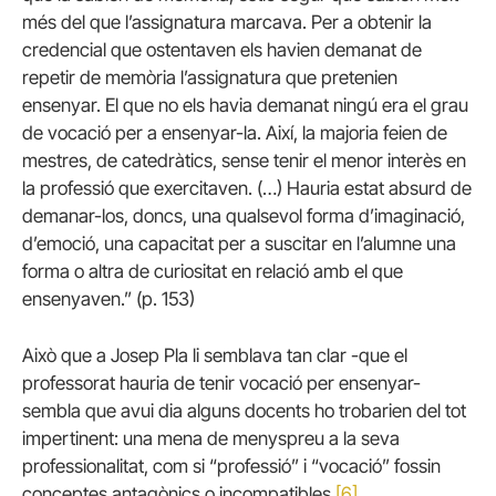
més del que l’assignatura marcava. Per a obtenir la
credencial que ostentaven els havien demanat de
repetir de memòria l’assignatura que pretenien
ensenyar. El que no els havia demanat ningú era el grau
de vocació per a ensenyar-la. Així, la majoria feien de
mestres, de catedràtics, sense tenir el menor interès en
la professió que exercitaven. (…) Hauria estat absurd de
demanar-los, doncs, una qualsevol forma d’imaginació,
d’emoció, una capacitat per a suscitar en l’alumne una
forma o altra de curiositat en relació amb el que
ensenyaven.” (p. 153)
Això que a Josep Pla li semblava tan clar -que el
professorat hauria de tenir vocació per ensenyar-
sembla que avui dia alguns docents ho trobarien del tot
impertinent: una mena de menyspreu a la seva
professionalitat, com si “professió” i “vocació” fossin
conceptes antagònics o incompatibles.
[6]