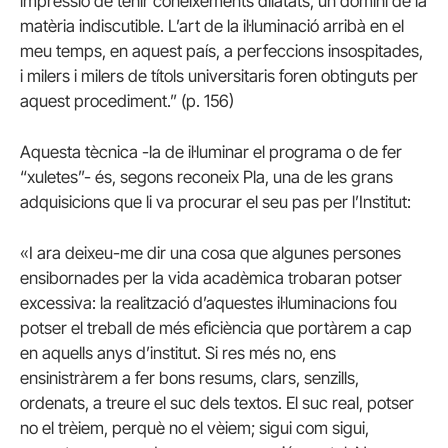
impressió de tenir coneixements dilatats, un domini de la
matèria indiscutible. L’art de la il·luminació arribà en el
meu temps, en aquest país, a perfeccions insospitades,
i milers i milers de títols universitaris foren obtinguts per
aquest procediment.” (p. 156)
Aquesta tècnica -la de il·luminar el programa o de fer
“xuletes”- és, segons reconeix Pla, una de les grans
adquisicions que li va procurar el seu pas per l’Institut:
«I ara deixeu-me dir una cosa que algunes persones
ensibornades per la vida acadèmica trobaran potser
excessiva: la realització d’aquestes il·luminacions fou
potser el treball de més eficiència que portàrem a cap
en aquells anys d’institut. Si res més no, ens
ensinistràrem a fer bons resums, clars, senzills,
ordenats, a treure el suc dels textos. El suc real, potser
no el trèiem, perquè no el vèiem; sigui com sigui,