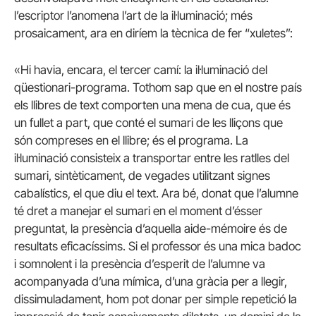
l’escriptor l’anomena l’art de la il·luminació; més
prosaicament, ara en diríem la tècnica de fer “xuletes”:
«Hi havia, encara, el tercer camí: la il·luminació del
qüestionari-programa. Tothom sap que en el nostre país
els llibres de text comporten una mena de cua, que és
un fullet a part, que conté el sumari de les lliçons que
són compreses en el llibre; és el programa. La
il·luminació consisteix a transportar entre les ratlles del
sumari, sintèticament, de vegades utilitzant signes
cabalístics, el que diu el text. Ara bé, donat que l’alumne
té dret a manejar el sumari en el moment d’ésser
preguntat, la presència d’aquella aide-mémoire és de
resultats eficacíssims. Si el professor és una mica badoc
i somnolent i la presència d’esperit de l’alumne va
acompanyada d’una mímica, d’una gràcia per a llegir,
dissimuladament, hom pot donar per simple repetició la