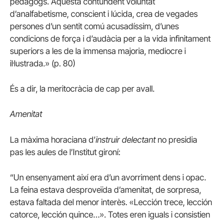
pedagogs. Aquesta contundent voluntat
d’analfabetisme, conscient i lúcida, crea de vegades
persones d’un sentit comú acusadíssim, d’unes
condicions de força i d’audàcia per a la vida infinitament
superiors a les de la immensa majoria, mediocre i
il·lustrada.» (p. 80)
És a dir, la meritocràcia de cap per avall.
Amenitat
La màxima horaciana d’
instruir delectant
no presidia
pas les aules de l’Institut gironí:
“Un ensenyament així era d’un avorriment dens i opac.
La feina estava desproveïda d’amenitat, de sorpresa,
estava faltada del menor interès. «Lección trece, lección
catorce, lección quince…». Totes eren iguals i consistien