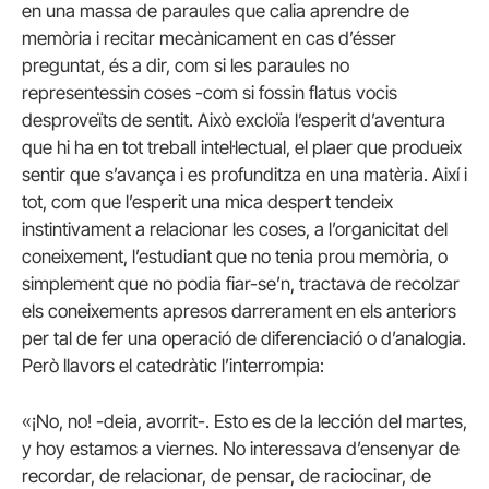
en una massa de paraules que calia aprendre de
memòria i recitar mecànicament en cas d’ésser
preguntat, és a dir, com si les paraules no
representessin coses -com si fossin flatus vocis
desproveïts de sentit. Això excloïa l’esperit d’aventura
que hi ha en tot treball intel·lectual, el plaer que produeix
sentir que s’avança i es profunditza en una matèria. Així i
tot, com que l’esperit una mica despert tendeix
instintivament a relacionar les coses, a l’organicitat del
coneixement, l’estudiant que no tenia prou memòria, o
simplement que no podia fiar-se’n, tractava de recolzar
els coneixements apresos darrerament en els anteriors
per tal de fer una operació de diferenciació o d’analogia.
Però llavors el catedràtic l’interrompia:
«¡No, no! -deia, avorrit-. Esto es de la lección del martes,
y hoy estamos a viernes. No interessava d’ensenyar de
recordar, de relacionar, de pensar, de raciocinar, de