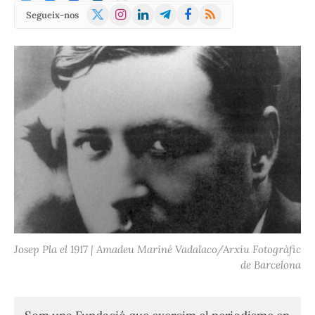
X
Instagram
LinkedIn
Telegram
Facebook
RSS
Segueix-nos
(Twitter)
Josep Pla el 1917 | Amadeu Mariné Vadalaco/Arxiu Fotogràfic
de Barcelona