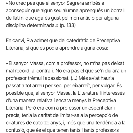
«No crec pas que el senyor Sagrera arribés a
aconseguir que algun seu alumne aprengués un borrall
de llatí ni que agafés gust pel món antic o per alguna
disciplina determinada.» (p. 133)
En canvi, Pla admet que del catedràtic de Preceptiva
Literària, sí que es podia aprendre alguna cosa:
«El senyor Massa, com a professor, no m’ha pas deixat
mal record, al contrari. No era pas el que se’n diu ara un
professor trèmul i apassionat. (…) Més aviat hauria
passat a tot arreu per sec, per eixarreït, per vulgar. És
possible que, al senyor Massa, la Literatura li interessés
d’una manera relativa i encara menys la Preceptiva
Literària. Però era com a professor un esperit clar i
precís, tenia la caritat de limitar-se a la percepció de
criatures de catorze anys, i, més que una tendència a la
confusió, que és el que tenen tants i tants professors