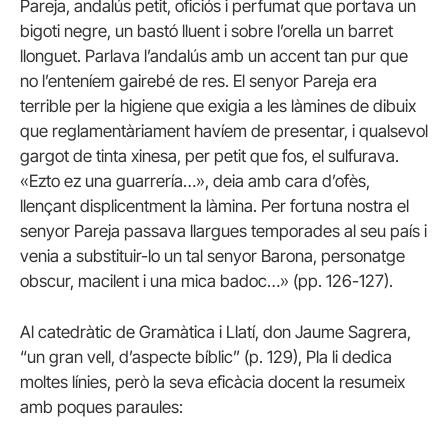
Pareja, andalús petit, oficiós i perfumat que portava un
bigoti negre, un bastó lluent i sobre l’orella un barret
llonguet. Parlava l’andalús amb un accent tan pur que
no l’enteníem gairebé de res. El senyor Pareja era
terrible per la higiene que exigia a les làmines de dibuix
que reglamentàriament havíem de presentar, i qualsevol
gargot de tinta xinesa, per petit que fos, el sulfurava.
«Ezto ez una guarrería…», deia amb cara d’ofès,
llençant displicentment la làmina. Per fortuna nostra el
senyor Pareja passava llargues temporades al seu país i
venia a substituir-lo un tal senyor Barona, personatge
obscur, macilent i una mica badoc…» (pp. 126-127).
Al catedràtic de Gramàtica i Llatí, don Jaume Sagrera,
“un gran vell, d’aspecte bíblic” (p. 129), Pla li dedica
moltes línies, però la seva eficàcia docent la resumeix
amb poques paraules: