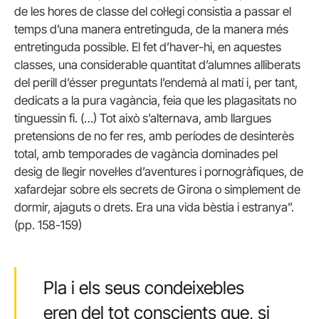
de les hores de classe del col·legi consistia a passar el
temps d’una manera entretinguda, de la manera més
entretinguda possible. El fet d’haver-hi, en aquestes
classes, una considerable quantitat d’alumnes alliberats
del perill d’ésser preguntats l’endemà al matí i, per tant,
dedicats a la pura vagància, feia que les plagasitats no
tinguessin fi. (…) Tot això s’alternava, amb llargues
pretensions de no fer res, amb períodes de desinterès
total, amb temporades de vagància dominades pel
desig de llegir novel·les d’aventures i pornogràfiques, de
xafardejar sobre els secrets de Girona o simplement de
dormir, ajaguts o drets. Era una vida bèstia i estranya”.
(pp. 158-159)
Pla i els seus condeixebles
eren del tot conscients que, si