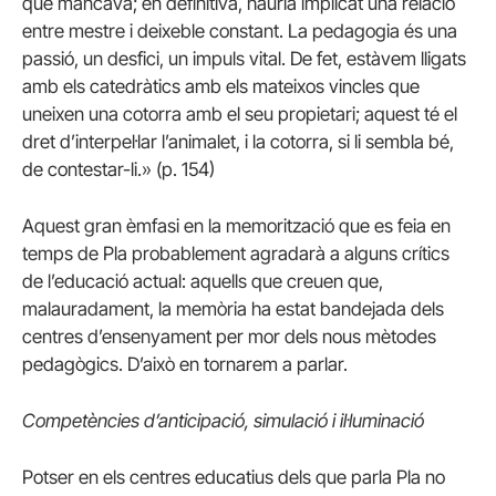
que mancava; en definitiva, hauria implicat una relació
entre mestre i deixeble constant. La pedagogia és una
passió, un desfici, un impuls vital. De fet, estàvem lligats
amb els catedràtics amb els mateixos vincles que
uneixen una cotorra amb el seu propietari; aquest té el
dret d’interpel·lar l’animalet, i la cotorra, si li sembla bé,
de contestar-li.» (p. 154)
Aquest gran èmfasi en la memorització que es feia en
temps de Pla probablement agradarà a alguns crítics
de l’educació actual: aquells que creuen que,
malauradament, la memòria ha estat bandejada dels
centres d’ensenyament per mor dels nous mètodes
pedagògics. D’això en tornarem a parlar.
Competències d’anticipació, simulació i il·luminació
Potser en els centres educatius dels que parla Pla no