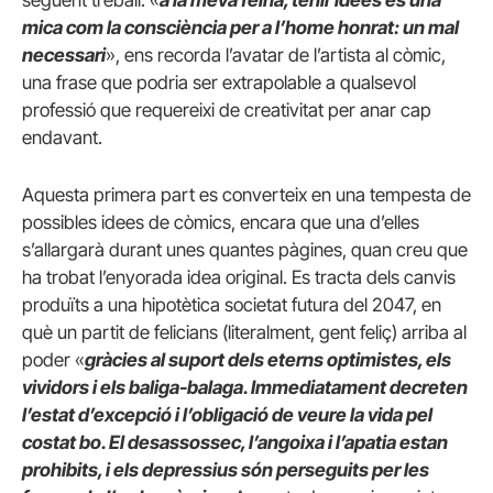
següent treball: «
a la meva feina, tenir idees és una
mica com la consciència per a l’home honrat: un mal
necessari
», ens recorda l’avatar de l’artista al còmic,
una frase que podria ser extrapolable a qualsevol
professió que requereixi de creativitat per anar cap
endavant.
Aquesta primera part es converteix en una tempesta de
possibles idees de còmics, encara que una d’elles
s’allargarà durant unes quantes pàgines, quan creu que
ha trobat l’enyorada idea original. Es tracta dels canvis
produïts a una hipotètica societat futura del 2047, en
què un partit de felicians (literalment, gent feliç) arriba al
poder «
gràcies al suport dels eterns optimistes, els
vividors i els
baliga-balaga
. Immediatament decreten
l’estat d’excepció i l’obligació de veure la vida pel
costat bo. El desassossec, l’angoixa i l’apatia estan
prohibits, i els depressius són perseguits per les