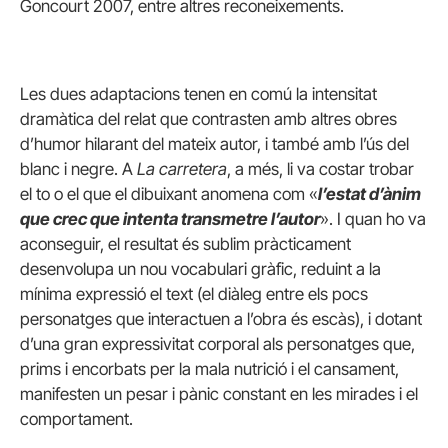
Goncourt 2007, entre altres reconeixements.
Les dues adaptacions tenen en comú la intensitat
dramàtica del relat que contrasten amb altres obres
d’humor hilarant del mateix autor, i també amb l’ús del
blanc i negre. A
La carretera
, a més, li va costar trobar
el to o el que el dibuixant anomena com «
l’estat d’ànim
que crec que intenta transmetre l’autor
». I quan ho va
aconseguir, el resultat és sublim pràcticament
desenvolupa un nou vocabulari gràfic, reduint a la
mínima expressió el text (el diàleg entre els pocs
personatges que interactuen a l’obra és escàs), i dotant
d’una gran expressivitat corporal als personatges que,
prims i encorbats per la mala nutrició i el cansament,
manifesten un pesar i pànic constant en les mirades i el
comportament.