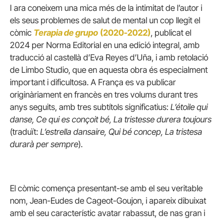
I ara coneixem una mica més de la intimitat de l’autor i
els seus problemes de salut de mental un cop llegit el
còmic
Terapia de grupo
(2020-2022)
, publicat el
2024 per Norma Editorial en una edició integral, amb
traducció al castellà d’Eva Reyes d’Uña, i amb retolació
de Limbo Studio, que en aquesta obra és especialment
important i dificultosa. A França es va publicar
originàriament en francès en tres volums durant tres
anys seguits, amb tres subtítols significatius:
L’étoile qui
danse, Ce qui es conçoit bé, La tristesse durera toujours
(traduït:
L’estrella dansaire, Qui bé concep, La tristesa
durarà per sempre
).
El còmic comença presentant-se amb el seu veritable
nom, Jean-Eudes de Cageot-Goujon, i apareix dibuixat
amb el seu característic avatar rabassut, de nas gran i