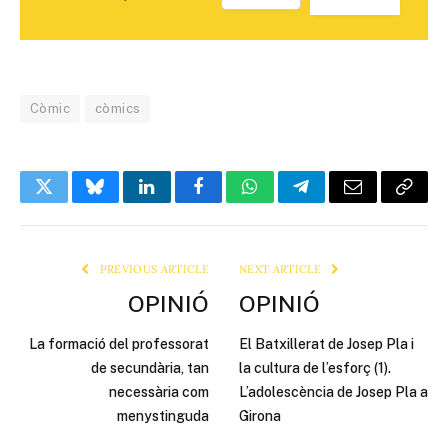
Còmic
còmics
Twitter
Bluesky
LinkedIn
Facebook
WhatsApp
Telegram
Email
Copy
Link
PREVIOUS ARTICLE
NEXT ARTICLE
OPINIÓ
OPINIÓ
La formació del professorat
El Batxillerat de Josep Pla i
de secundària, tan
la cultura de l’esforç (1).
necessària com
L’adolescència de Josep Pla a
menystinguda
Girona