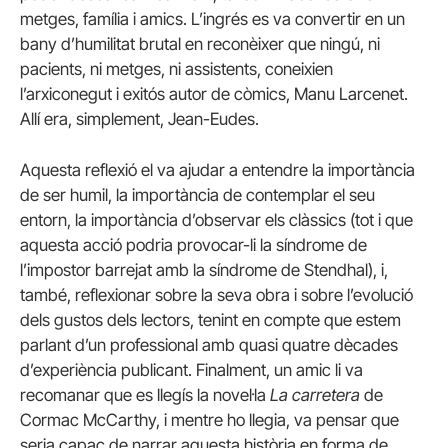
metges, família i amics. L’ingrés es va convertir en un
bany d’humilitat brutal en reconèixer que ningú, ni
pacients, ni metges, ni assistents, coneixien
l’arxiconegut i exitós autor de còmics, Manu Larcenet.
Allí era, simplement, Jean-Eudes.
Aquesta reflexió el va ajudar a entendre la importància
de ser humil, la importància de contemplar el seu
entorn, la importància d’observar els clàssics (tot i que
aquesta acció podria provocar-li la síndrome de
l’impostor barrejat amb la síndrome de Stendhal), i,
també, reflexionar sobre la seva obra i sobre l’evolució
dels gustos dels lectors, tenint en compte que estem
parlant d’un professional amb quasi quatre dècades
d’experiència publicant. Finalment, un amic li va
recomanar que es llegís la novel·la
La carretera
de
Cormac McCarthy, i mentre ho llegia, va pensar que
seria capaç de narrar aquesta història en forma de