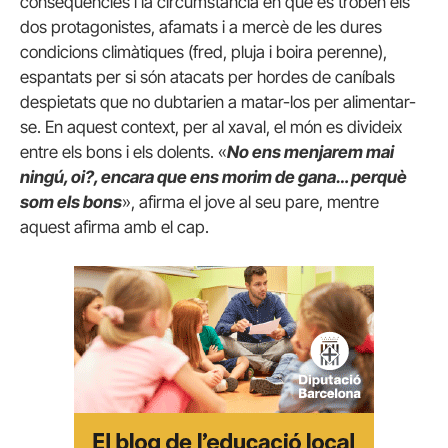
conseqüències i la circumstància en què es troben els
dos protagonistes, afamats i a mercè de les dures
condicions climàtiques (fred, pluja i boira perenne),
espantats per si són atacats per hordes de caníbals
despietats que no dubtarien a matar-los per alimentar-
se. En aquest context, per al xaval, el món es divideix
entre els bons i els dolents. «
No ens menjarem mai
ningú, oi?, encara que ens morim de gana… perquè
som els bons
», afirma el jove al seu pare, mentre
aquest afirma amb el cap.