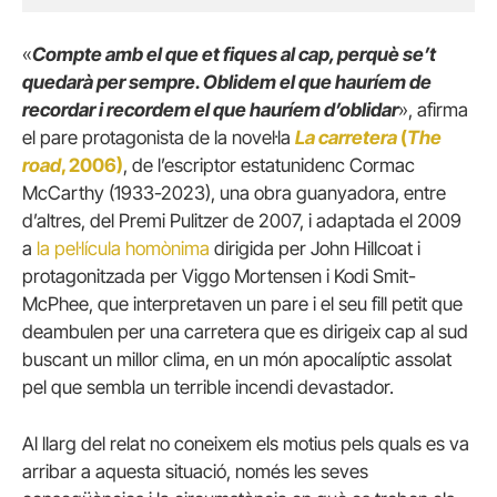
«
Compte amb el que et fiques al cap, perquè se’t
quedarà per sempre. Oblidem el que hauríem de
recordar i recordem el que hauríem d’oblidar
», afirma
el pare protagonista de la novel·la
La carretera
(
The
road
, 2006)
, de l’escriptor estatunidenc Cormac
McCarthy (1933-2023), una obra guanyadora, entre
d’altres, del Premi Pulitzer de 2007, i adaptada el 2009
a
la pel·lícula homònima
dirigida per John Hillcoat i
protagonitzada per Viggo Mortensen i Kodi Smit-
McPhee, que interpretaven un pare i el seu fill petit que
deambulen per una carretera que es dirigeix ​​cap al sud
buscant un millor clima, en un món apocalíptic assolat
pel que sembla un terrible incendi devastador.
Al llarg del relat no coneixem els motius pels quals es va
arribar a aquesta situació, només les seves