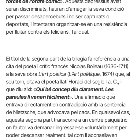
forces de l’ordre còmic
». Aquests depressius aviat
seran discriminats, hauran d’amagar la seva condició
per passar desapercebuts i no ser capturats o
deportats, i intentaran organitzar-se en una resistència
per lluitar contra els felicians. Tal qual.
El títol de la segona part de la trilogia fa referència a una
cita del poeta i crític francès Nicolas Boileau (1636-1711)
a la seva obra
L’art poètica
(
L’Art poétique
, 1674) que, al
seu torn, citava el poeta llatí Horaci del segle I a. C., i
que diu així: «
Qui bé concep diu clarament. Les
paraules li venen fàcilment
». Una afirmació que
entrava directament en contradicció amb la sentència
de Nietzsche, que advocava pel caos. En qualsevol cas,
aquesta segona part transcorre a un centre psiquiàtric
on l’autor va demanar ingressar-se voluntàriament per
poder descansar realment, tal com li aconsellaven