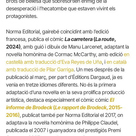
brots de bellesa que sobresortien enmig de la
desesperació i l’hecatombe que estaven vivint els
protagonistes.
Norma Editorial, gairebé coincidint amb l’edició
francesa, publica el còmic
La carretera
(
La route
,
2024)
, amb guió i dibuix de Manu Larcenet, adaptant la
novel·la homònima de Cormac McCarthy, amb edició
en
castellà amb traducció d’Eva Reyes de Uña
, i
en català
amb traducció de Pilar Garriga
. Un mes després de la
publicació al març, per part d’Éditions Dargaud, ja es
venia en tretze idiomes diferents. No és la primera
adaptació d’una novel·la en la seva prolífica producció
artística, destaca especialment el còmic cómic
El
informe de Brodeck
(
Le rapport de Brodeck
, 2015-
2016)
, publicat també per Norma Editorial el 2017, on
adaptava la novel·la homònima de Philippe Claudel,
publicada el 2007 i guanyadora del prestigiós Premi