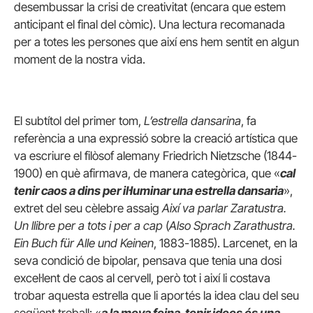
desembussar la crisi de creativitat (encara que estem
anticipant el final del còmic). Una lectura recomanada
per a totes les persones que així ens hem sentit en algun
moment de la nostra vida.
El subtítol del primer tom,
L’estrella dansarina
, fa
referència a una expressió sobre la creació artística que
va escriure el filòsof alemany Friedrich Nietzsche (1844-
1900) en què afirmava, de manera categòrica, que «
cal
tenir caos a dins per il·luminar una estrella dansaria
»,
extret del seu cèlebre assaig
Així va parlar Zaratustra.
Un llibre per a tots i per a cap
(
Also Sprach Zarathustra.
Ein Buch für Alle und Keinen
, 1883-1885). Larcenet, en la
seva condició de bipolar, pensava que tenia una dosi
excel·lent de caos al cervell, però tot i així li costava
trobar aquesta estrella que li aportés la idea clau del seu