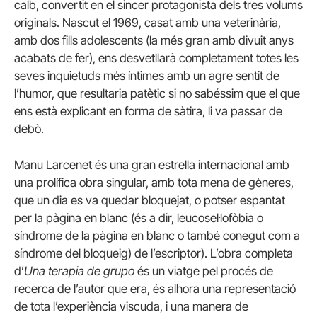
calb, convertit en el sincer protagonista dels tres volums
originals. Nascut el 1969, casat amb una veterinària,
amb dos fills adolescents (la més gran amb divuit anys
acabats de fer), ens desvetllarà completament totes les
seves inquietuds més íntimes amb un agre sentit de
l’humor, que resultaria patètic si no sabéssim que el que
ens està explicant en forma de sàtira, li va passar de
debò.
Manu Larcenet és una gran estrella internacional amb
una prolífica obra singular, amb tota mena de gèneres,
que un dia es va quedar bloquejat, o potser espantat
per la pàgina en blanc (és a dir, leucosel·lofòbia o
síndrome de la pàgina en blanc o també conegut com a
síndrome del bloqueig) de l’escriptor). L’obra completa
d’
Una terapia de grupo
és un viatge pel procés de
recerca de l’autor que era, és alhora una representació
de tota l’experiència viscuda, i una manera de