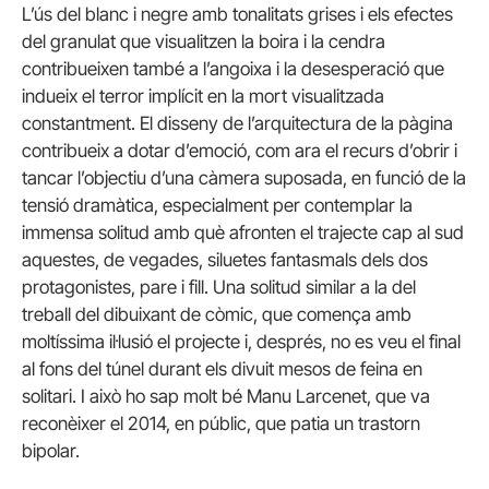
L’ús del blanc i negre amb tonalitats grises i els efectes
del granulat que visualitzen la boira i la cendra
contribueixen també a l’angoixa i la desesperació que
indueix el terror implícit en la mort visualitzada
constantment. El disseny de l’arquitectura de la pàgina
contribueix a dotar d’emoció, com ara el recurs d’obrir i
tancar l’objectiu d’una càmera suposada, en funció de la
tensió dramàtica, especialment per contemplar la
immensa solitud amb què afronten el trajecte cap al sud
aquestes, de vegades, siluetes fantasmals dels dos
protagonistes, pare i fill. Una solitud similar a la del
treball del dibuixant de còmic, que comença amb
moltíssima il·lusió el projecte i, després, no es veu el final
al fons del túnel durant els divuit mesos de feina en
solitari. I això ho sap molt bé Manu Larcenet, que va
reconèixer el 2014, en públic, que patia un trastorn
bipolar.