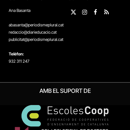
Ana Basanta
X
Instagram
Facebook
RSS
(Twitter)
abasanta@periodismeplural.cat
redaccio@diarieducacio.cat
publicitat@periodismeplural.cat
Telèfon:
932 311 247
AMB EL SUPORT DE