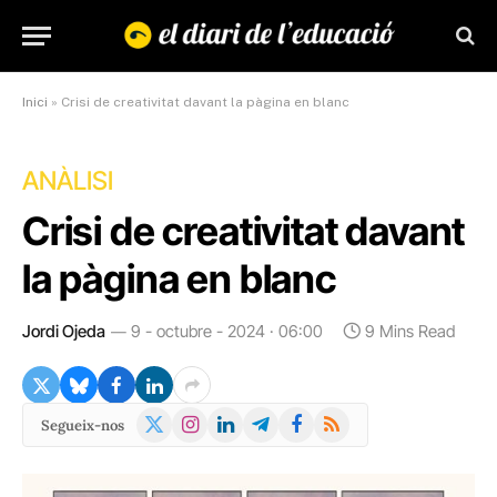
Inici
»
Crisi de creativitat davant la pàgina en blanc
ANÀLISI
Crisi de creativitat davant
la pàgina en blanc
Jordi Ojeda
9 - octubre - 2024 · 06:00
9 Mins Read
X
Instagram
LinkedIn
Telegram
Facebook
RSS
Segueix-nos
(Twitter)