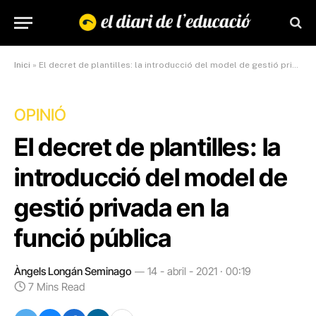
Inici
»
El decret de plantilles: la introducció del model de gestió privada en la funció pública
OPINIÓ
El decret de plantilles: la
introducció del model de
gestió privada en la
funció pública
Àngels Longán Seminago
14 - abril - 2021 · 00:19
7 Mins Read