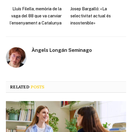
Lluís Filella, memòria de la
Josep Bargalló: «La
vaga del 88 que va canviar
selectivitat actual és
l’ensenyament a Catalunya
insostenible»
Àngels Longán Seminago
RELATED
POSTS