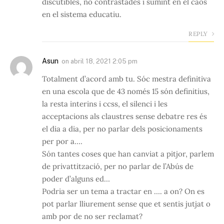
discutibles, no contrastades i sumint en el caos
en el sistema educatiu.
REPLY
Asun
on
abril 18, 2021 2:05 pm
Totalment d’acord amb tu. Sóc mestra definitiva
en una escola que de 43 només 15 són definitius,
la resta interins i ccss, el silenci i les
acceptacions als claustres sense debatre res és
el dia a dia, per no parlar dels posicionaments
per por a….
Són tantes coses que han canviat a pitjor, parlem
de privattització, per no parlar de l’Abús de
poder d’alguns ed…
Podria ser un tema a tractar en …. a on? On es
pot parlar lliurement sense que et sentis jutjat o
amb por de no ser reclamat?