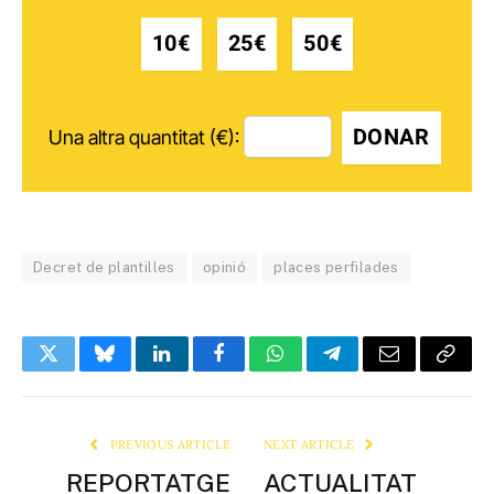
10€
25€
50€
DONAR
Una altra quantitat (€):
Decret de plantilles
opinió
places perfilades
Twitter
Bluesky
LinkedIn
Facebook
WhatsApp
Telegram
Email
Copy
Link
PREVIOUS ARTICLE
NEXT ARTICLE
REPORTATGE
ACTUALITAT