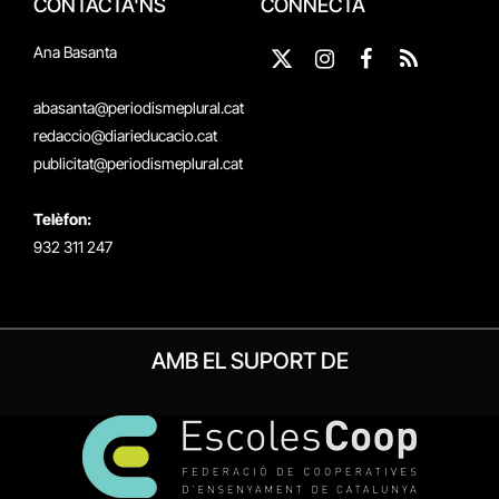
CONTACTA'NS
CONNECTA
Ana Basanta
X
Instagram
Facebook
RSS
(Twitter)
abasanta@periodismeplural.cat
redaccio@diarieducacio.cat
publicitat@periodismeplural.cat
Telèfon:
932 311 247
AMB EL SUPORT DE