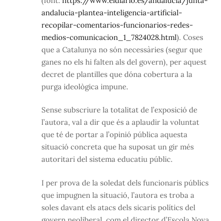
(font:
https://www.eldiario.es/andalucia/junta-
andalucia-plantea-inteligencia-artificial-
recopilar-comentarios-funcionarios-redes-
medios-comunicacion_1_7824028.html
). Coses
que a Catalunya no són necessàries (segur que
ganes no els hi falten als del govern), per aquest
decret de plantilles que dóna cobertura a la
purga ideològica impune.
Sense subscriure la totalitat de l’exposició de
l’autora, val a dir que és a aplaudir la voluntat
que té de portar a l’opinió pública aquesta
situació concreta que ha suposat un gir més
autoritari del sistema educatiu públic.
I per prova de la soledat dels funcionaris públics
que impugnen la situació, l’autora es troba a
soles davant els atacs dels sicaris polítics del
govern neoliberal, com el director d’Escola Nova