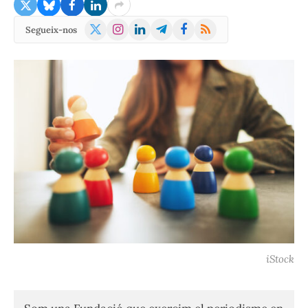
X
Instagram
LinkedIn
Telegram
Facebook
RSS
Segueix-nos
(Twitter)
iStock