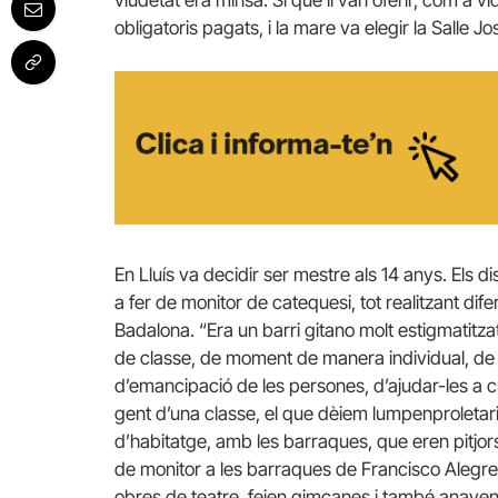
obligatoris pagats, i la mare va elegir la Salle J
En Lluís va decidir ser mestre als 14 anys. Els 
a fer de monitor de catequesi, tot realitzant dife
Badalona. “Era un barri gitano molt estigmatit
de classe, de moment de manera individual, de 
d’emancipació de les persones, d’ajudar-les a cr
gent d’una classe, el que dèiem lumpenproletar
d’habitatge, amb les barraques, que eren pitjors
de monitor a les barraques de Francisco Alegr
obres de teatre, feien gimcanes i també anaven