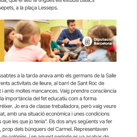
osepets, a la plaça Lesseps.
dissabtes a la tarda anava amb els germans de la Salle
rents activitats de lleure, al barri de Sant Roc de
zat i amb moltes mancances. Vaig prendre consciència
la importància del fet educatiu com a forma
éixer. Jo era de classe treballadora, però vaig veure
iat, amb una situació econòmica i unes condicions
 que les que jo tenia”. Els dos anys següents va fer
e, prop dels búnquers del Carmel. Representaven
 de colònies, i en aquest període es va acabar de