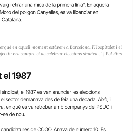
ig retirar una mica de la primera línia”. En aquella
oro del polígon Canyelles, es va llicenciar en
a Catalana.
 perquè en aquell moment estàvem a Barcelona, l’Hospitalet i el
bjectiu era sempre el de celebrar eleccions sindicals” | Pol Rius
 el 1987
 sindicat, el 1987 es van anunciar les eleccions
e el sector demanava des de feia una dècada. Això, i
lunya, en què es va retrobar amb companys del PSUC i
r-se de nou.
 candidatures de CCOO. Anava de número 10. Es