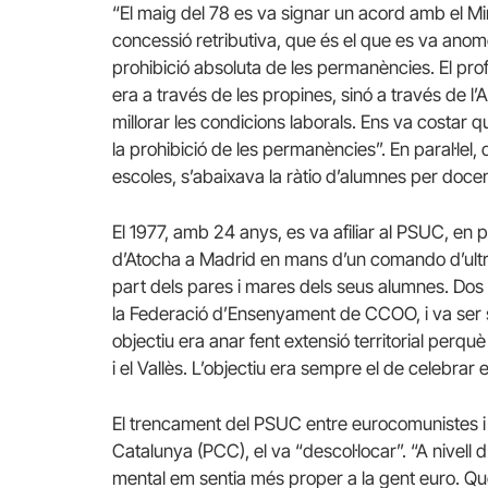
“El maig del 78 es va signar un acord amb el Mini
concessió retributiva, que és el que es va anome
prohibició absoluta de les permanències. El pr
era a través de les propines, sinó a través de l
millorar les condicions laborals. Ens va costar q
la prohibició de les permanències”. En paral·lel
escoles, s’abaixava la ràtio d’alumnes per docen
El 1977, amb 24 anys, es va afiliar al PSUC, en
d’Atocha a Madrid en mans d’un comando d’ultra
part dels pares i mares dels seus alumnes. Dos
la Federació d’Ensenyament de CCOO, i va ser se
objectiu era anar fent extensió territorial perq
i el Vallès. L’objectiu era sempre el de celebrar e
El trencament del PSUC entre eurocomunistes i 
Catalunya (PCC), el va “descol·locar”. “A nivell 
mental em sentia més proper a la gent euro. Qu