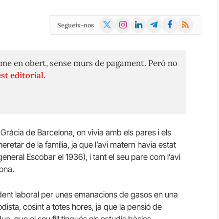
X
Instagram
LinkedIn
Telegram
Facebook
RSS
Segueix-nos
(Twitter)
me en obert, sense murs de pagament. Però no
st editorial.
de Gràcia de Barcelona, on vivia amb els pares i els
eretar de la família, ja que l’avi matern havia estat
general Escobar el 1936), i tant el seu pare com l’avi
ona.
cident laboral per unes emanacions de gasos en una
dista, cosint a totes hores, ja que la pensió de
ua, que el seu fill tingués els estudis bàsics