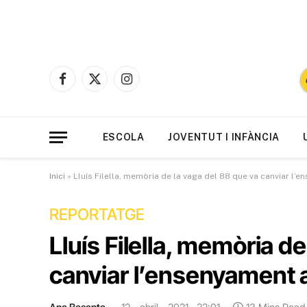
Facebook
X
Instagram
(Twitter)
ESCOLA
JOVENTUT I INFÀNCIA
Inici
»
Lluís Filella, memòria de la vaga del 88 que va canviar l’
REPORTATGE
Lluís Filella, memòria d
canviar l’ensenyament 