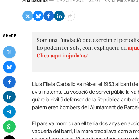
Ana Basanta
12 - abril - 2021 · 22:01
13 Mins Read
SHARE
Som una Fundació que exercim el periodis
ho podem fer sols, com expliquem en
aque
Clica aquí i ajuda'ns!
Lluís Filella Carballo va néixer el 1953 al barri 
avis materns. La vocació de servei públic la va h
guàrdia civil (i defensor de la República amb el 
patern eren bombers de l’Ajuntament de Barcel
El pare va morir quan ell tenia dos anys en ac
vaqueria del barri, i la mare treballava com a mo
viudetat era minsa. Sí que li van oferir, com a víd