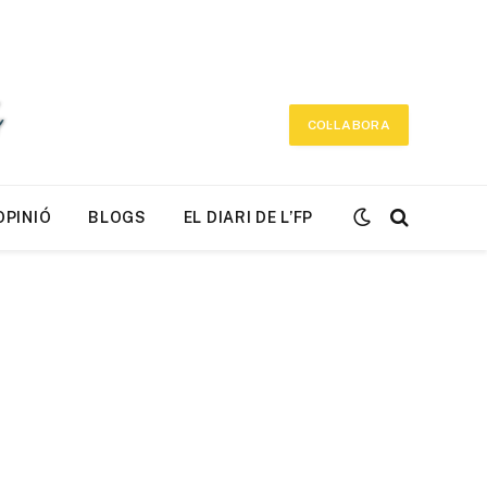
COL·LABORA
OPINIÓ
BLOGS
EL DIARI DE L’FP