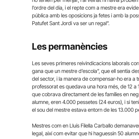
no tenien per menjar, i al veïnat hi havia prob
l’ordre del dia, i el repte com a mestre era evide
pública amb les oposicions ja fetes i amb la possi
Patufet Sant Jordi va ser un regal”.
Les permanències
Les seves primeres reivindicacions laborals c
gana que un mestre d’escola”, que ell sentia des
del sector, i la manera de compensar-ho era a 
professorat es quedava una hora més, de 12 a 1,
que cobrava directament de les famílies en negr
alumne, eren 4.000 pessetes (24 euros), i si te
el sou del mestre estava entorn de les 13.000 p
Mestres com en Lluís Filella Carballo demanaven
legal, així com evitar que hi haguessin 50 alumne