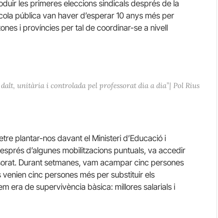
oduir les primeres eleccions sindicals després de la
escola pública van haver d’esperar 10 anys més per
ones i províncies per tal de coordinar-se a nivell
dalt, unitària i controlada pel professorat dia a dia”| Pol Rius
tre plantar-nos davant el Ministeri d’Educació i
 després d’algunes mobilitzacions puntuals, va accedir
ssorat. Durant setmanes, vam acampar cinc persones
es venien cinc persones més per substituir els
m era de supervivència bàsica: millores salarials i