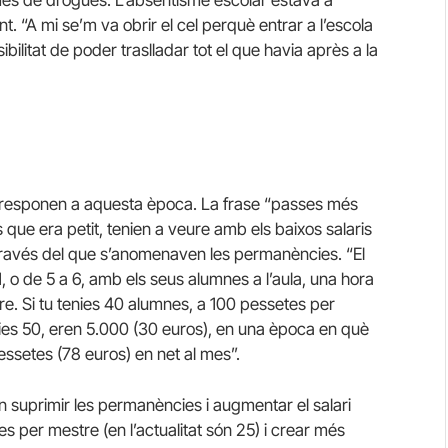
lemes de drogues. L’absentisme escolar estava a
nt. “A mi se’m va obrir el cel perquè entrar a l’escola
bilitat de poder traslladar tot el que havia après a la
orresponen a aquesta època. La frase “passes més
 que era petit, tenien a veure amb els baixos salaris
través del que s’anomenaven les permanències. “El
 o de 5 a 6, amb els seus alumnes a l’aula, una hora
e. Si tu tenies 40 alumnes, a 100 pessetes per
nies 50, eren 5.000 (30 euros), en una època en què
essetes (78 euros) en net al mes”.
 suprimir les permanències i augmentar el salari
s per mestre (en l’actualitat són 25) i crear més