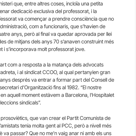
steri que, entre altres coses, incloïa una petita
nar dedicació exclusiva del professorat, i la
ofessorat va començar a prendre consciència que no
’Administració, com a funcionaris, que s’havien de
uatre anys, però al final va quedar aprovada per llei
, des de mitjans dels anys 70 s’anaven construint més
t i s’incorporava molt professorat jove.
 part com a resposta a la matança dels advocats
dreta, i al sindicat CCOO, al qual pertanyien gran
 anys després va entrar a formar part del Consell de
cretari d’Organització fins al 1982. “El nostre
uè en aquell moment estàvem a Barcelona, l’Hospitalet
leccions sindicals”.
prosoviètics, que van crear el Partit Comunista de
d’amistats tenia molta gent al PCC, però a nivell més
è va passar? Que no me’n vaig anar ni amb els uns