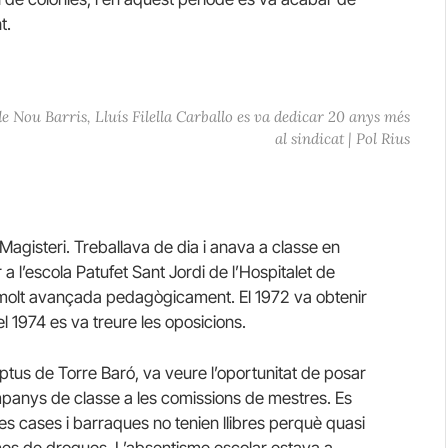
t.
e Nou Barris, Lluís Filella Carballo es va dedicar 20 anys més
al sindicat | Pol Rius
r Magisteri. Treballava de dia i anava a classe en
r a l’escola Patufet Sant Jordi de l’Hospitalet de
 molt avançada pedagògicament. El 1972 va obtenir
 el 1974 es va treure les oposicions.
liptus de Torre Baró, va veure l’oportunitat de posar
mpanys de classe a les comissions de mestres. Es
es cases i barraques no tenien llibres perquè quasi