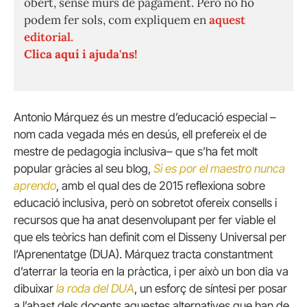
obert, sense murs de pagament. Però no ho
podem fer sols, com expliquem en
aquest
editorial.
Clica aquí i ajuda'ns!
Antonio Márquez és un mestre d’educació especial –
nom cada vegada més en desús, ell prefereix el de
mestre de pedagogia inclusiva– que s’ha fet molt
popular gràcies al seu blog,
Si es por el maestro nunca
aprendo
, amb el qual des de 2015 reflexiona sobre
educació inclusiva, però on sobretot ofereix consells i
recursos que ha anat desenvolupant per fer viable el
que els teòrics han definit com el Disseny Universal per
l’Aprenentatge (DUA). Márquez tracta constantment
d’aterrar la teoria en la pràctica, i per això un bon dia va
dibuixar
la roda del DUA
, un esforç de síntesi per posar
a l’abast dels docents aquestes alternatives que han de