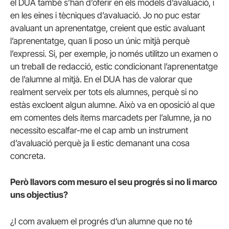
el DUA també s’han d’oferir en els models d’avaluació, i
en les eines i tècniques d’avaluació. Jo no puc estar
avaluant un aprenentatge, creient que estic avaluant
l’aprenentatge, quan li poso un únic mitjà perquè
l’expressi. Si, per exemple, jo només utilitzo un examen o
un treball de redacció, estic condicionant l’aprenentatge
de l’alumne al mitjà. En el DUA has de valorar que
realment serveix per tots els alumnes, perquè si no
estàs excloent algun alumne. Això va en oposició al que
em comentes dels ítems marcadets per l’alumne, ja no
necessito escalfar-me el cap amb un instrument
d’avaluació perquè ja li estic demanant una cosa
concreta.
Però llavors com mesuro el seu progrés si no li marco
uns objectius?
¿I com avaluem el progrés d’un alumne que no té