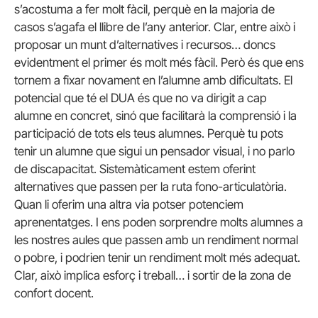
s’acostuma a fer molt fàcil, perquè en la majoria de
casos s’agafa el llibre de l’any anterior. Clar, entre això i
proposar un munt d’alternatives i recursos… doncs
evidentment el primer és molt més fàcil. Però és que ens
tornem a fixar novament en l’alumne amb dificultats. El
potencial que té el DUA és que no va dirigit a cap
alumne en concret, sinó que facilitarà la comprensió i la
participació de tots els teus alumnes. Perquè tu pots
tenir un alumne que sigui un pensador visual, i no parlo
de discapacitat. Sistemàticament estem oferint
alternatives que passen per la ruta fono-articulatòria.
Quan li oferim una altra via potser potenciem
aprenentatges. I ens poden sorprendre molts alumnes a
les nostres aules que passen amb un rendiment normal
o pobre, i podrien tenir un rendiment molt més adequat.
Clar, això implica esforç i treball… i sortir de la zona de
confort docent.