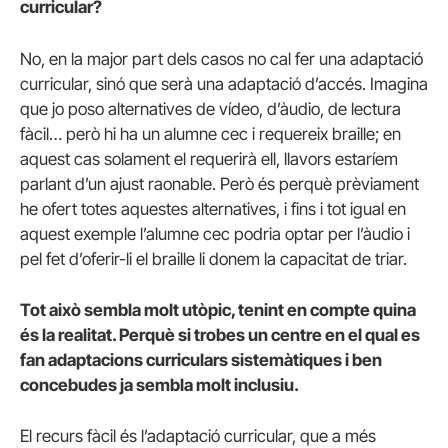
curricular?
No, en la major part dels casos no cal fer una adaptació
curricular, sinó que serà una adaptació d’accés. Imagina
que jo poso alternatives de vídeo, d’àudio, de lectura
fàcil… però hi ha un alumne cec i requereix braille; en
aquest cas solament el requerirà ell, llavors estaríem
parlant d’un ajust raonable. Però és perquè prèviament
he ofert totes aquestes alternatives, i fins i tot igual en
aquest exemple l’alumne cec podria optar per l’àudio i
pel fet d’oferir-li el braille li donem la capacitat de triar.
Tot això sembla molt utòpic, tenint en compte quina
és la realitat. Perquè si trobes un centre en el qual es
fan adaptacions curriculars sistemàtiques i ben
concebudes ja sembla molt inclusiu.
El recurs fàcil és l’adaptació curricular, que a més