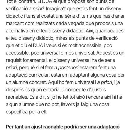
Tot el contrari. El DUA el que proposa són punts de
verificació
a priori
. Imagina’t que estàs fent un disseny
didàctic i tens al costat una sèrie d’ítems que has d’anar
marcant com realitzats cada vegada que proposis una
alternativa en el teu disseny didàctic. Així, quan acabes
el teu disseny didàctic, mires els punts de verificació
que et diu el DUA i veus si és molt accessible, poc
accessible, poc universal o més universal. Aquest és un
requisit fonamental, el disseny universal ha de ser
a
priori
, perquè si el fem
a posteriori
estarem fent una
adaptació curricular, estarem adaptant alguna cosa per
un alumne concret. Aquí ho fem universal i
a priori
, i ja
després és quan entraria el concepte d’ajustos
raonables. És a dir, si jo he fet tot això i encara així hi ha
algun alumne que no pot, llavors ja faig una cosa
específica per a ell.
Per tant un ajust raonable podria ser una adaptació