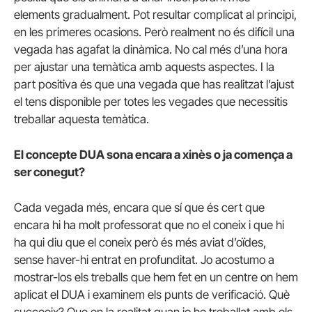
elements gradualment. Pot resultar complicat al principi,
en les primeres ocasions. Però realment no és difícil una
vegada has agafat la dinàmica. No cal més d’una hora
per ajustar una temàtica amb aquests aspectes. I la
part positiva és que una vegada que has realitzat l’ajust
el tens disponible per totes les vegades que necessitis
treballar aquesta temàtica.
El concepte DUA sona encara a xinès o ja comença a
ser conegut?
Cada vegada més, encara que sí que és cert que
encara hi ha molt professorat que no el coneix i que hi
ha qui diu que el coneix però és més aviat d’oïdes,
sense haver-hi entrat en profunditat. Jo acostumo a
mostrar-los els treballs que hem fet en un centre on hem
aplicat el DUA i examinem els punts de verificació. Què
succeeix? Que en la realitat quan jo he treballat amb els