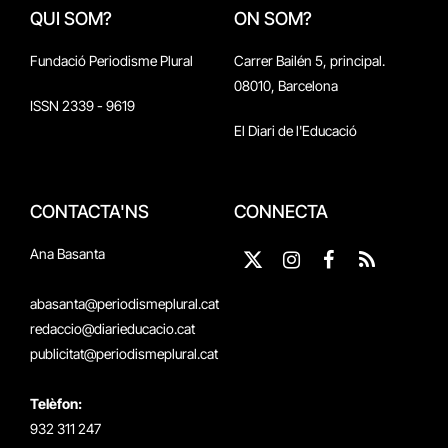
QUI SOM?
ON SOM?
Fundació Periodisme Plural
Carrer Bailén 5, principal.
08010, Barcelona
ISSN 2339 - 9619
El Diari de l'Educació
CONTACTA'NS
CONNECTA
Ana Basanta
X
Instagram
Facebook
RSS
(Twitter)
abasanta@periodismeplural.cat
redaccio@diarieducacio.cat
publicitat@periodismeplural.cat
Telèfon:
932 311 247