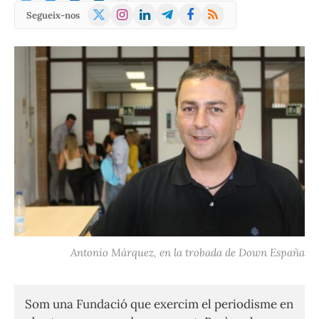
X
Instagram
LinkedIn
Telegram
Facebook
RSS
Segueix-nos
(Twitter)
Antonio Márquez, en la trobada de Down España
Som una Fundació que exercim el periodisme en