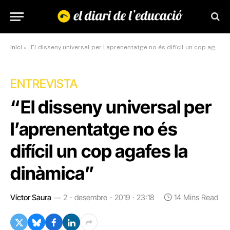
Inici
»
“El disseny universal per l’aprenentatge no és difícil un cop agafes la dinàmica”
ENTREVISTA
“El disseny universal per
l’aprenentatge no és
difícil un cop agafes la
dinàmica”
Víctor Saura
2 - desembre - 2019 · 23:18
14 Mins Read