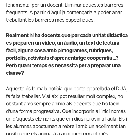
fonamental per un docent. Eliminar aquestes barreres
freqüents. A partir d’aquí ja començaria a poder anar
treballant les barreres més específiques.
Realment hi ha docents que per cada unitat didàctica
es preparen un vídeo, un àudio, un text de lectura
fàcil, alguna cosa amb pictogrames, rúbriques,
portfolis, activitats d’aprenentatge cooperatiu…?
Però quant temps es necessita per a preparar una
classe?
Aquesta és la mala notícia que porta aparellada el DUA,
fa falta treballar. Vist així pot resultar molt complex, no
obstant això sempre animo als docents que ho facin
d’una forma progressiva. Que incorporin a l’inici només
un d’aquests elements que em dius i provin a l’aula. Els i
les alumnes acostumen a rebre’l amb un acolliment tan
positiu que els animarà a anar incorporant més