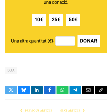
una donació.
10€
25€
50€
DONAR
Una altra quantitat (€):
DUA
Twitter
Bluesky
LinkedIn
Facebook
WhatsApp
Telegram
Email
Copy
Link
PREVIOUS ARTICLE
NEXT ARTICLE