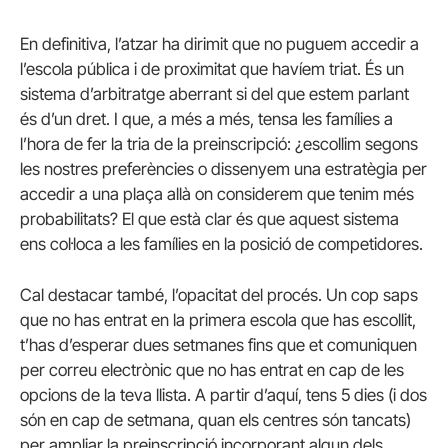
En definitiva, l’atzar ha dirimit que no puguem accedir a
l’escola pública i de proximitat que havíem triat. És un
sistema d’arbitratge aberrant si del que estem parlant
és d’un dret. I que, a més a més, tensa les famílies a
l’hora de fer la tria de la preinscripció: ¿escollim segons
les nostres preferències o dissenyem una estratègia per
accedir a una plaça allà on considerem que tenim més
probabilitats? El que està clar és que aquest sistema
ens col·loca a les famílies en la posició de competidores.
Cal destacar també, l’opacitat del procés. Un cop saps
que no has entrat en la primera escola que has escollit,
t’has d’esperar dues setmanes fins que et comuniquen
per correu electrònic que no has entrat en cap de les
opcions de la teva llista. A partir d’aquí, tens 5 dies (i dos
són en cap de setmana, quan els centres són tancats)
per ampliar la preinscripció incorporant algun dels