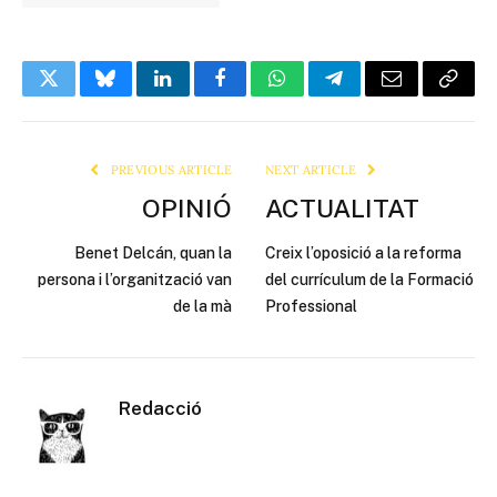
Twitter
Bluesky
LinkedIn
Facebook
WhatsApp
Telegram
Email
Copy
Link
PREVIOUS ARTICLE
NEXT ARTICLE
OPINIÓ
ACTUALITAT
Benet Delcán, quan la
Creix l’oposició a la reforma
persona i l’organització van
del currículum de la Formació
de la mà
Professional
Redacció