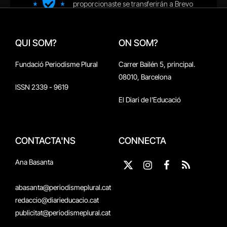
QUI SOM?
ON SOM?
Fundació Periodisme Plural
Carrer Bailén 5, principal.
08010, Barcelona
ISSN 2339 - 9619
El Diari de l'Educació
CONTACTA'NS
CONNECTA
Ana Basanta
X
Instagram
Facebook
RSS
(Twitter)
abasanta@periodismeplural.cat
redaccio@diarieducacio.cat
publicitat@periodismeplural.cat