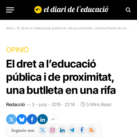
Inici
»
El dret a l’educació pública i de proximitat, una butlleta en una rifa
OPINIÓ
El dret a l’educació
pública i de proximitat,
una butlleta en una rifa
Redacció
3 - juny - 2019 · 22:14
5 Mins Read
X
Instagram
LinkedIn
Telegram
Facebook
RSS
Segueix-nos
(Twitter)