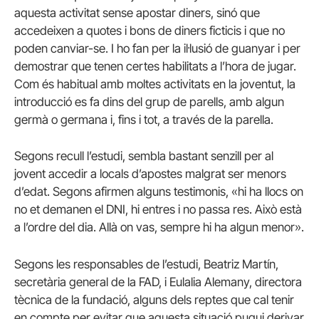
aquesta activitat sense apostar diners, sinó que
accedeixen a quotes i bons de diners ficticis i que no
poden canviar-se. I ho fan per la il·lusió de guanyar i per
demostrar que tenen certes habilitats a l’hora de jugar.
Com és habitual amb moltes activitats en la joventut, la
introducció es fa dins del grup de parells, amb algun
germà o germana i, fins i tot, a través de la parella.
Segons recull l’estudi, sembla bastant senzill per al
jovent accedir a locals d’apostes malgrat ser menors
d’edat. Segons afirmen alguns testimonis, «hi ha llocs on
no et demanen el DNI, hi entres i no passa res. Això està
a l’ordre del dia. Allà on vas, sempre hi ha algun menor».
Segons les responsables de l’estudi, Beatriz Martín,
secretària general de la FAD, i Eulalia Alemany, directora
tècnica de la fundació, alguns dels reptes que cal tenir
en compte per evitar que aquesta situació pugui derivar