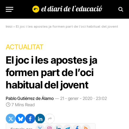
Inici
»
El joc i les apostes ja formen part de l’oci habitual del jovent
ACTUALITAT
El joc i les apostes ja
formen part de l’oci
habitual del jovent
Pablo Gutiérrez de Álamo
21 - gener - 2020 · 23:02
7 Mins Read
X
Instagram
LinkedIn
Telegram
Facebook
RSS