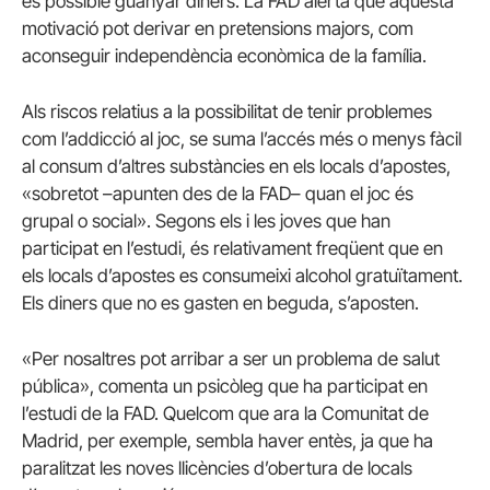
és possible guanyar diners. La FAD alerta que aquesta
motivació pot derivar en pretensions majors, com
aconseguir independència econòmica de la família.
Als riscos relatius a la possibilitat de tenir problemes
com l’addicció al joc, se suma l’accés més o menys fàcil
al consum d’altres substàncies en els locals d’apostes,
«sobretot –apunten des de la FAD– quan el joc és
grupal o social». Segons els i les joves que han
participat en l’estudi, és relativament freqüent que en
els locals d’apostes es consumeixi alcohol gratuïtament.
Els diners que no es gasten en beguda, s’aposten.
«Per nosaltres pot arribar a ser un problema de salut
pública», comenta un psicòleg que ha participat en
l’estudi de la FAD. Quelcom que ara la Comunitat de
Madrid, per exemple, sembla haver entès, ja que ha
paralitzat les noves llicències d’obertura de locals