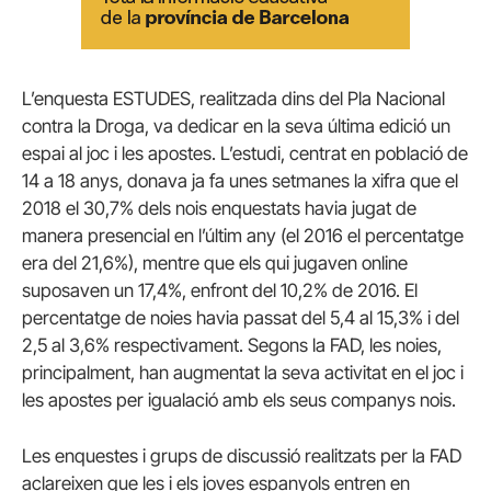
L’enquesta ESTUDES, realitzada dins del Pla Nacional
contra la Droga, va dedicar en la seva última edició un
espai al joc i les apostes. L’estudi, centrat en població de
14 a 18 anys, donava ja fa unes setmanes la xifra que el
2018 el 30,7% dels nois enquestats havia jugat de
manera presencial en l’últim any (el 2016 el percentatge
era del 21,6%), mentre que els qui jugaven online
suposaven un 17,4%, enfront del 10,2% de 2016. El
percentatge de noies havia passat del 5,4 al 15,3% i del
2,5 al 3,6% respectivament. Segons la FAD, les noies,
principalment, han augmentat la seva activitat en el joc i
les apostes per igualació amb els seus companys nois.
Les enquestes i grups de discussió realitzats per la FAD
aclareixen que les i els joves espanyols entren en