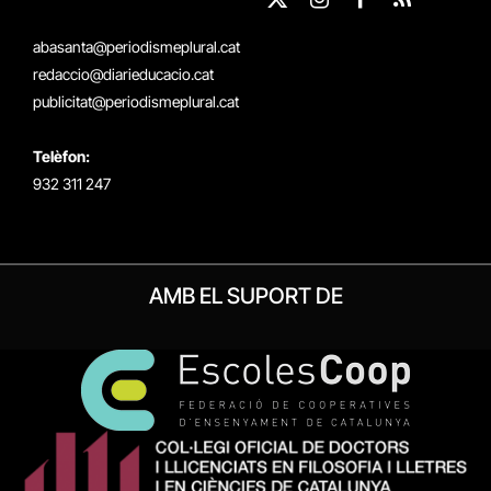
X
Instagram
Facebook
RSS
(Twitter)
abasanta@periodismeplural.cat
redaccio@diarieducacio.cat
publicitat@periodismeplural.cat
Telèfon:
932 311 247
AMB EL SUPORT DE