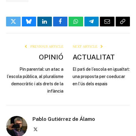
Twitter
Bluesky
LinkedIn
Facebook
WhatsApp
Telegram
Email
Copy
Link
PREVIOUS ARTICLE
NEXT ARTICLE
OPINIÓ
ACTUALITAT
Pin parental: un atac a
El pati de l’escola en igualtat:
l’escola pública, al pluralisme
una proposta per coeducar
democràtic i als drets de la
en l’ús dels espais
infància
Pablo Gutiérrez de Álamo
X
(Twitter)