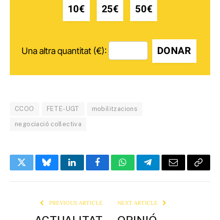
10€
25€
50€
DONAR
Una altra quantitat (€):
CCOO
FETE-UGT
mobilitzacions
negociació col·lectiva
Twitter
Bluesky
LinkedIn
Facebook
WhatsApp
Telegram
Email
Copy
Link
PREVIOUS ARTICLE
NEXT ARTICLE
ACTUALITAT
OPINIÓ