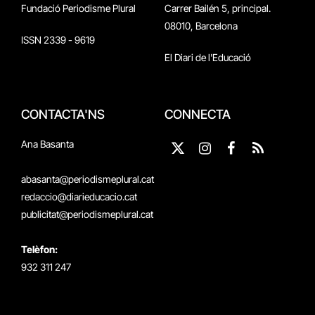
Fundació Periodisme Plural
Carrer Bailén 5, principal.
08010, Barcelona
ISSN 2339 - 9619
El Diari de l'Educació
CONTACTA'NS
CONNECTA
Ana Basanta
X
Instagram
Facebook
RSS
(Twitter)
abasanta@periodismeplural.cat
redaccio@diarieducacio.cat
publicitat@periodismeplural.cat
Telèfon:
932 311 247