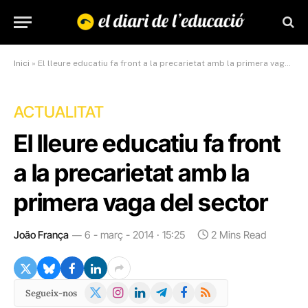
Inici
»
El lleure educatiu fa front a la precarietat amb la primera vaga del sector
ACTUALITAT
El lleure educatiu fa front
a la precarietat amb la
primera vaga del sector
João França
6 - març - 2014 · 15:25
2 Mins Read
X
Instagram
LinkedIn
Telegram
Facebook
RSS
Segueix-nos
(Twitter)