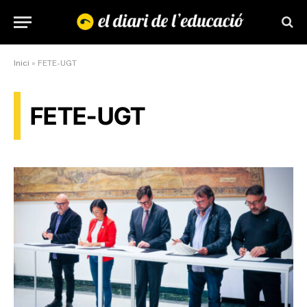
Inici
»
FETE-UGT
FETE-UGT