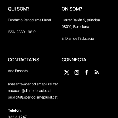
QUI SOM?
ON SOM?
Fundació Periodisme Plural
Carrer Bailén 5, principal.
08010, Barcelona
ISSN 2339 - 9619
El Diari de l'Educació
CONTACTA'NS
CONNECTA
Ana Basanta
X
Instagram
Facebook
RSS
(Twitter)
abasanta@periodismeplural.cat
redaccio@diarieducacio.cat
publicitat@periodismeplural.cat
Telèfon:
932 311 247