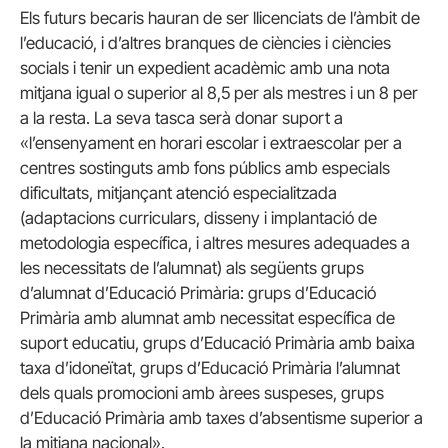
Els futurs becaris hauran de ser llicenciats de l’àmbit de
l’educació, i d’altres branques de ciències i ciències
socials i tenir un expedient acadèmic amb una nota
mitjana igual o superior al 8,5 per als mestres i un 8 per
a la resta.
La seva tasca serà donar suport a
«l’ensenyament en horari escolar i extraescolar per a
centres sostinguts amb fons públics amb especials
dificultats, mitjançant atenció especialitzada
(adaptacions curriculars, disseny i implantació de
metodologia específica, i altres mesures adequades a
les necessitats de l’alumnat) als següents grups
d’alumnat d’Educació Primària: grups d’Educació
Primària amb alumnat amb necessitat específica de
suport educatiu, grups d’Educació Primària amb baixa
taxa d’idoneïtat, grups d’Educació Primària l’alumnat
dels quals promocioni amb àrees suspeses, grups
d’Educació Primària amb taxes d’absentisme superior a
la mitjana nacional».