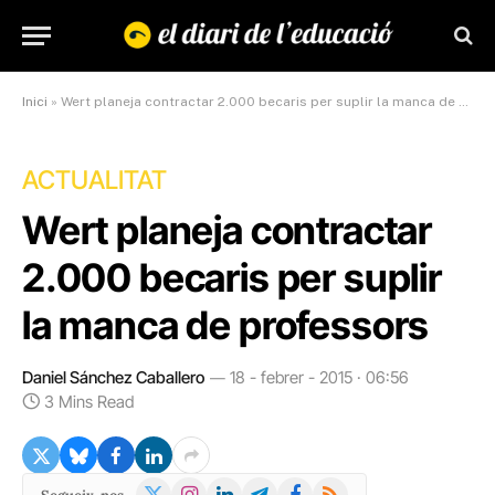
Inici
»
Wert planeja contractar 2.000 becaris per suplir la manca de professors
ACTUALITAT
Wert planeja contractar
2.000 becaris per suplir
la manca de professors
Daniel Sánchez Caballero
18 - febrer - 2015 · 06:56
3 Mins Read
X
Instagram
LinkedIn
Telegram
Facebook
RSS