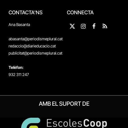
CONTACTA'NS
CONNECTA
Ana Basanta
X
Instagram
Facebook
RSS
(Twitter)
abasanta@periodismeplural.cat
redaccio@diarieducacio.cat
publicitat@periodismeplural.cat
Telèfon:
932 311 247
AMB EL SUPORT DE