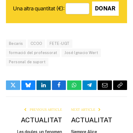
DONAR
Una altra quantitat (€):
Becaris
CCOO
FETE-UGT
formació del professorat
José Ignacio Wert
Personal de suport
Twitter
Bluesky
LinkedIn
Facebook
WhatsApp
Telegram
Email
Copy
Link
PREVIOUS ARTICLE
NEXT ARTICLE
ACTUALITAT
ACTUALITAT
Les doules, un fenomen
Siempre Alice