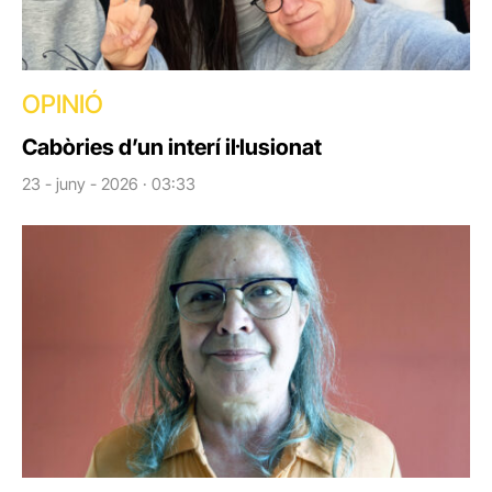
OPINIÓ
Cabòries d’un interí il·lusionat
23 - juny - 2026 · 03:33