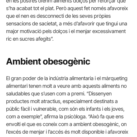
en les postres oferim aliments dolços per reforçar que
s’ha acabat tot el plat. Però aquest fet només afavoreix
que el nen es desconnecti de les seves pròpies
sensacions de sacietat, a més d’afavorir que tingui una
major motivació pels dolços i el menjar excessivament
ric en sucres afegits”.
Ambient obesogènic
El gran poder de la indústria alimentaria i el màrqueting
alimentari tenen molt a veure amb aquests aliments no
saludables que s’usen com a premi. “Dissenyen
productes molt atractius, especialment destinats a
públic fàcil i vulnerable, com són els infants i els joves,
com a exemple”, afirma la psicòloga. “Això fa que ens
envolti el que es coneix com a ambient obesogènic, on
l’excés de menjar i l’accés és molt disponible i afavoreix