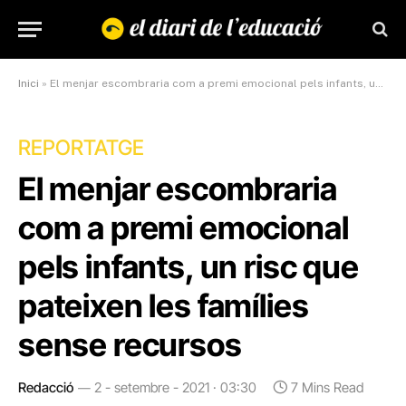
Inici
»
El menjar escombraria com a premi emocional pels infants, un risc que pateixen les famílies sense recursos
REPORTATGE
El menjar escombraria
com a premi emocional
pels infants, un risc que
pateixen les famílies
sense recursos
Redacció
2 - setembre - 2021 · 03:30
7 Mins Read