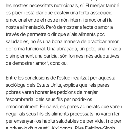
les nostres necessitats nutricionals, sí. El menjar també
és plaer i està clar que existeix una forta associació
emocional entre el nostre món intern i emocional i la
nostra alimentació. Però demostrar afecte o amor a
través de permetre o dir que sí als aliments poc
saludables, no és una bona manera de practicar amor
de forma funcional. Una abraçada, un petó, una mirada
o simplement una carícia, són formes més adaptatives
de demostrar amor”, conclou.
Entre les conclusions de l’estudi realitzat per aquesta
sociòloga dels Estats Units, explica que “els pares
pobres varen honrar les peticions de menjar
‘escombraria’ dels seus fills per nodrir-los
emocionalment. En canvi, els pares adinerats que varen
negar als seus fills els aliments processats ho varen fer
per ensenyar-los hàbits saludables de per vida, i no per
a privar-lo d’un gust”. Així doncs, Piya Fielding-Singh,