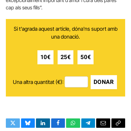
excepcionalment important d’amor i cura dels pares
cap als seus fills”.
Si t'agrada aquest article, dóna'ns suport amb
una donació.
10€
25€
50€
DONAR
Una altra quantitat (€):
Twitter
Bluesky
LinkedIn
Facebook
WhatsApp
Telegram
Email
Copy