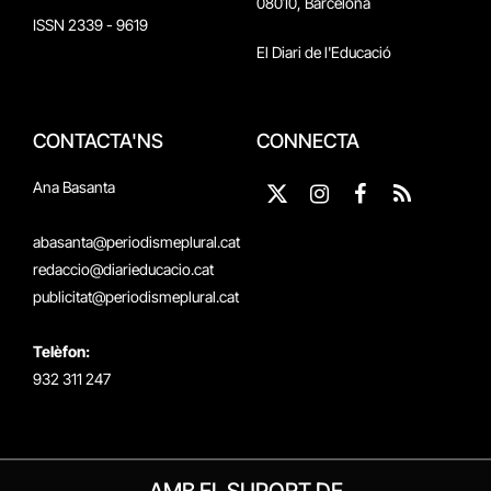
08010, Barcelona
ISSN 2339 - 9619
El Diari de l'Educació
CONTACTA'NS
CONNECTA
Ana Basanta
X
Instagram
Facebook
RSS
(Twitter)
abasanta@periodismeplural.cat
redaccio@diarieducacio.cat
publicitat@periodismeplural.cat
Telèfon:
932 311 247