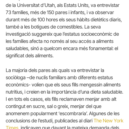
de la Universitat d’Utah, als Estats Units, va entrevistar
73 famílies, més de 150 pares i infants, i va observar
durant més de 100 hores els seus hàbits dietètics diaris,
també a les botigues de comestibles. La seva
investigació suggereix que l’estatus socioeconòmic de
les famílies afecta no només al seu accés a aliments
saludables, sinó a quelcom encara més fonamental: el
significat dels aliments.
La majoria dels pares als quals va entrevistar la
sociòloga –de nuclis familiars amb diferents estatus
econòmics- volien que els seus fills mengessin aliments
nutritius, i creien en la importància d’una dieta saludable.
I en tots els casos, els fills reclamaven menjar amb alt
contingut en sucre, sal o greix, menjar del que
anomenem popularment ‘escombraria’. Algunes de les
conclusions de l’estudi, publicades al diari
The New York
Times
, indicaven que davant la mateixa demanda dels