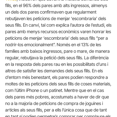
fills, en el 96% dels pares amb alts ingressos, almenys
un dels dos pares confirmaven que regularment
rebutjaven les peticions de menjar ‘escombraria’ dels
seus fills. En canvi, tal com explica l’autora de l’estudi, els
pares amb menys recursos econòmics varen honrar les
peticions de menjar ‘escombraria’ dels seus fills “per a
nodrir-los emocionalment”. Només en el 13% de les
famílies amb baixos ingressos, pare o mare, de manera
regular, rebutjava la petició dels seus fills. La diferència
en la resposta dels pares rau en les possibilitats d’uns i
altres de satisfer les demandes dels seus fills. En els
d’entorn més benestant, els pares podien respondre a
moltes de les peticions dels seus fills de coses materials,
com l’últim iPhone o un patinet. Mentre que en el cas
dels pares més pobres, acostumats a haver de dir que
no a la majoria de peticions de compra de joguines i
articles als seus fills, per a ells l’única cosa que de tant
en tant sí podien permetre’s comprar per complaure els