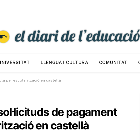
UNIVERSITAT
LLENGUA I CULTURA
COMUNITAT
ula per escolarització en castellà
 sol·licituds de pagament
ització en castellà