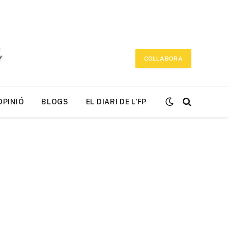
COL·LABORA
OPINIÓ
BLOGS
EL DIARI DE L’FP