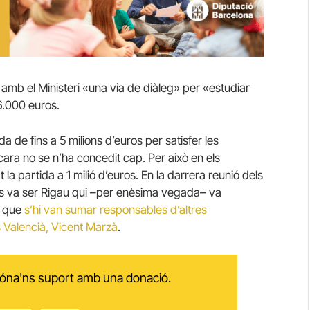
n amb el Ministeri «una via de diàleg» per «estudiar
6.000 euros.
a de fins a 5 milions d’euros per satisfer les
ara no se n’ha concedit cap. Per això en els
 la partida a 1 milió d’euros. En la darrera reunió dels
és va ser Rigau qui –per enèsima vegada– va
ó que
s’hi van sumar responsables d’altres
 Valencià, Vicent Marzà
.
 dóna'ns suport amb una donació.