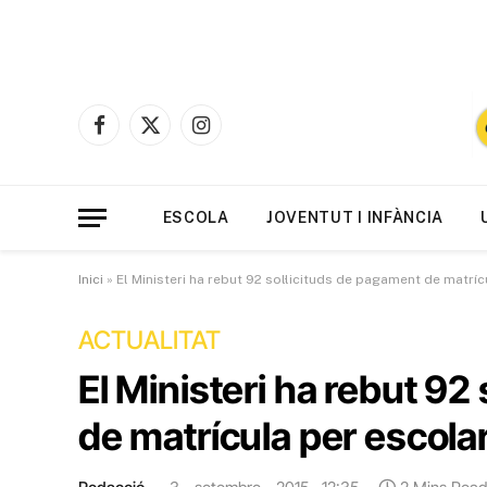
Facebook
X
Instagram
(Twitter)
ESCOLA
JOVENTUT I INFÀNCIA
Inici
»
El Ministeri ha rebut 92 sol·licituds de pagament de matríc
ACTUALITAT
El Ministeri ha rebut 92
de matrícula per escolar