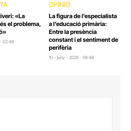
STA
OPINIÓ
veri: «La
La figura de l’especialista
 és el problema,
a l’educació primària:
ió»
Entre la presència
constant i el sentiment de
 · 02:49
perifèria
10 - juny - 2026 · 08:48