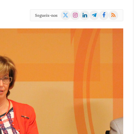
X
Instagram
LinkedIn
Telegram
Facebook
RSS
Segueix-nos
(Twitter)