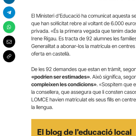
El Ministeri d’Educació ha comunicat aquesta set
que han sol·licitat rebre al voltant de 6.000 eur
privada. «És la primera vegada que tenim dades
Irene Rigau. Es tracta de 92 alumnes les famílies
Generalitat a abonar-los la matrícula en centres 
oferta en castellà.
De les 92 demandes que estan en tràmit, segons l
«podrien ser estimades»
. Això significa, seg
compleixen les condicions»
. «Sospitem que e
la consellera, que assegura que li consten casos
LOMCE havien matriculat els seus fills en centr
la llengua.