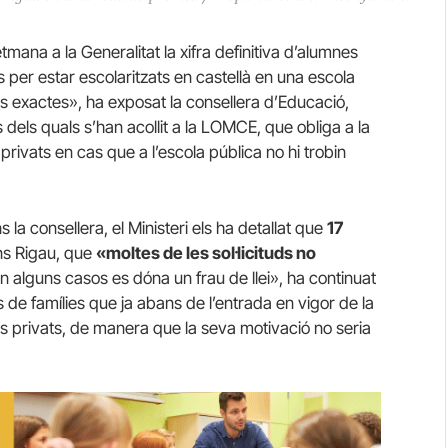
mana a la Generalitat la xifra definitiva d’alumnes
os per estar escolaritzats en castellà en una escola
 exactes», ha exposat la consellera d’Educació,
 dels quals s’han acollit a la LOMCE, que obliga a la
privats en cas que a l’escola pública no hi trobin
a consellera, el Ministeri els ha detallat que
17
ons Rigau, que
«moltes de les sol·licituds no
n alguns casos es dóna un frau de llei», ha continuat
 de famílies que ja abans de l’entrada en vigor de la
es privats, de manera que la seva motivació no seria