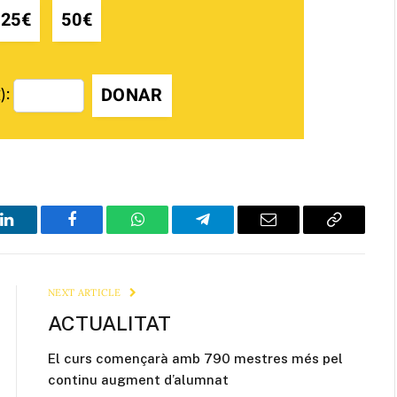
25€
50€
DONAR
):
LinkedIn
Facebook
WhatsApp
Telegram
Email
Copy
Link
NEXT ARTICLE
ACTUALITAT
El curs començarà amb 790 mestres més pel
continu augment d’alumnat