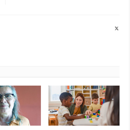
X
(Twitte