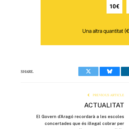
10€
Una altra quantitat (€
SHARE.
Twitter
Bluesky
PREVIOUS ARTICLE
ACTUALITAT
El Govern d’Aragó recordarà a les escoles
concertades que és il·legal cobrar per