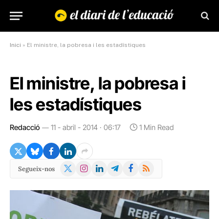
Inici
»
El ministre, la pobresa i les estadístiques
El ministre, la pobresa i
les estadístiques
Redacció
11 - abril - 2014 · 06:17
1 Min Read
X
Instagram
LinkedIn
Telegram
Facebook
RSS
Segueix-nos
(Twitter)