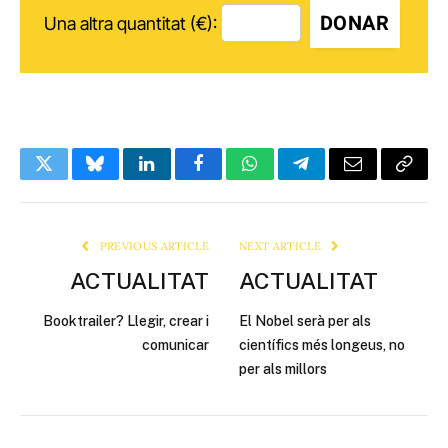
DONAR
Una altra quantitat (€):
Twitter
Bluesky
LinkedIn
Facebook
WhatsApp
Telegram
Email
Copy
Link
PREVIOUS ARTICLE
NEXT ARTICLE
ACTUALITAT
ACTUALITAT
Booktrailer? Llegir, crear i
El Nobel serà per als
comunicar
científics més longeus, no
per als millors