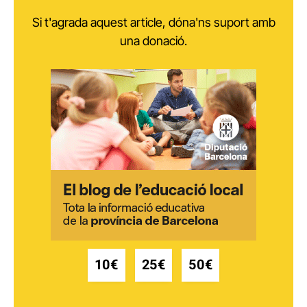
Si t'agrada aquest article, dóna'ns suport amb
una donació.
10€
25€
50€