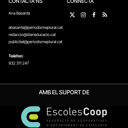
CONTACTA'NS
CONNECTA
Ana Basanta
X
Instagram
Facebook
RSS
(Twitter)
abasanta@periodismeplural.cat
redaccio@diarieducacio.cat
publicitat@periodismeplural.cat
Telèfon:
932 311 247
AMB EL SUPORT DE