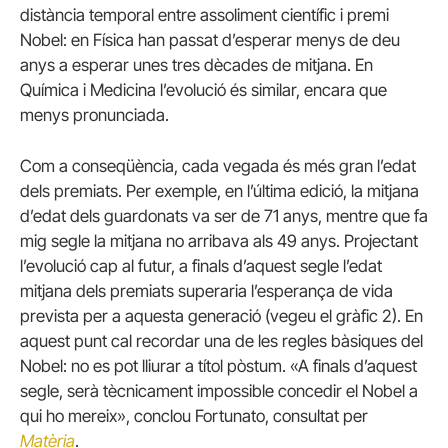
distància temporal entre assoliment científic i premi
Nobel: en Física han passat d’esperar menys de deu
anys a esperar unes tres dècades de mitjana. En
Química i Medicina l’evolució és similar, encara que
menys pronunciada.
Com a conseqüència, cada vegada és més gran l’edat
dels premiats. Per exemple, en l’última edició, la mitjana
d’edat dels guardonats va ser de 71 anys, mentre que fa
mig segle la mitjana no arribava als 49 anys. Projectant
l’evolució cap al futur, a finals d’aquest segle l’edat
mitjana dels premiats superaria l’esperança de vida
prevista per a aquesta generació (vegeu el gràfic 2). En
aquest punt cal recordar una de les regles bàsiques del
Nobel: no es pot lliurar a títol pòstum. «A finals d’aquest
segle, serà tècnicament impossible concedir el Nobel a
qui ho mereix», conclou Fortunato, consultat per
Matèria
.