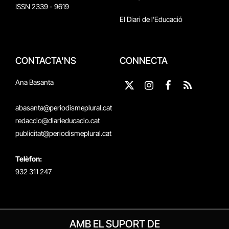
ISSN 2339 - 9619
El Diari de l'Educació
CONTACTA'NS
CONNECTA
Ana Basanta
X
Instagram
Facebook
RSS
(Twitter)
abasanta@periodismeplural.cat
redaccio@diarieducacio.cat
publicitat@periodismeplural.cat
Telèfon:
932 311 247
AMB EL SUPORT DE