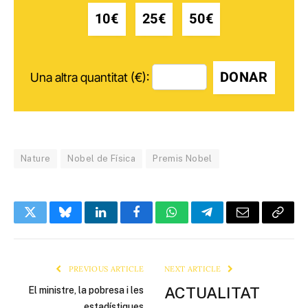
10€
25€
50€
DONAR
Una altra quantitat (€):
Nature
Nobel de Física
Premis Nobel
Twitter
Bluesky
LinkedIn
Facebook
WhatsApp
Telegram
Email
Copy
Link
PREVIOUS ARTICLE
NEXT ARTICLE
ACTUALITAT
El ministre, la pobresa i les
estadístiques