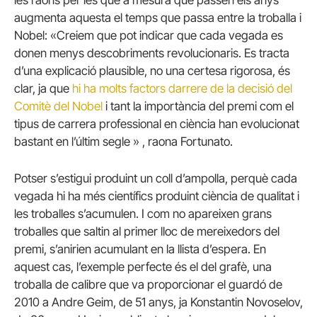
les raons per les que a mesura que passen els anys
augmenta aquesta el temps que passa entre la troballa i
Nobel: «Creiem que pot indicar que cada vegada es
donen menys descobriments revolucionaris. Es tracta
d’una explicació plausible, no una certesa rigorosa, és
clar, ja que
hi ha molts factors darrere de la decisió del
Comitè del Nobel
i tant la importància del premi com el
tipus de carrera professional en ciència han evolucionat
bastant en l’últim segle » , raona Fortunato.
Potser s’estigui produint un coll d’ampolla, perquè cada
vegada hi ha més científics produint ciència de qualitat i
les troballes s’acumulen. I com no apareixen grans
troballes que saltin al primer lloc de mereixedors del
premi, s’anirien acumulant en la llista d’espera. En
aquest cas, l’exemple perfecte és el del grafè, una
troballa de calibre que va proporcionar el guardó de
2010 a Andre Geim, de 51 anys, ja Konstantin Novoselov,