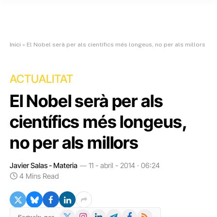
Inici
»
El Nobel serà per als científics més longeus, no per als millors
ACTUALITAT
El Nobel serà per als
científics més longeus,
no per als millors
Javier Salas - Materia
11 - abril - 2014 · 06:24
4 Mins Read
X
Instagram
LinkedIn
Telegram
Facebook
RSS