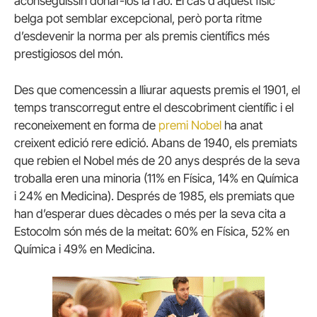
aconseguissin donar-los la raó. El cas d’aquest físic
belga pot semblar excepcional, però porta ritme
d’esdevenir la norma per als premis científics més
prestigiosos del món.
Des que comencessin a lliurar aquests premis el 1901, el
temps transcorregut entre el descobriment científic i el
reconeixement en forma de
premi Nobel
ha anat
creixent edició rere edició. Abans de 1940, els premiats
que rebien el Nobel més de 20 anys després de la seva
troballa eren una minoria (11% en Física, 14% en Química
i 24% en Medicina). Després de 1985, els premiats que
han d’esperar dues dècades o més per la seva cita a
Estocolm són més de la meitat: 60% en Física, 52% en
Química i 49% en Medicina.