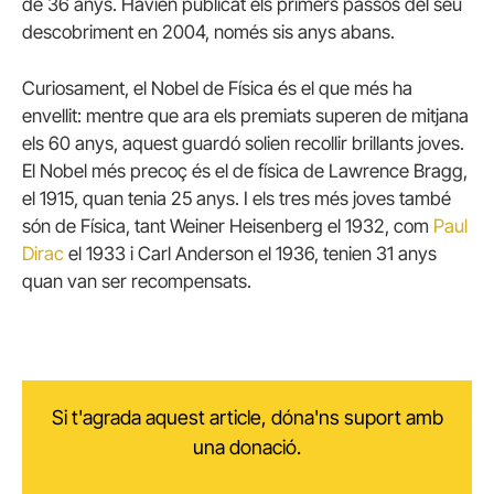
de 36 anys. Havien publicat els primers passos del seu
descobriment en 2004, només sis anys abans.
Curiosament, el Nobel de Física és el que més ha
envellit: mentre que ara els premiats superen de mitjana
els 60 anys, aquest guardó solien recollir brillants joves.
El Nobel més precoç és el de física de Lawrence Bragg,
el 1915, quan tenia 25 anys. I els tres més joves també
són de Física, tant Weiner Heisenberg el 1932, com
Paul
Dirac
el 1933 i Carl Anderson el 1936, tenien 31 anys
quan van ser recompensats.
Si t'agrada aquest article, dóna'ns suport amb
una donació.