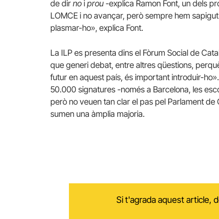
de dir
no
i
prou
-explica Ramon Font, un dels prom
LOMCE i no avançar, però sempre hem sapigut e
plasmar-ho», explica Font.
La ILP es presenta dins el Fòrum Social de Catal
que generi debat, entre altres qüestions, perq
futur en aquest país, és important introduir-ho»
50.000 signatures -només a Barcelona, les esc
però no veuen tan clar el pas pel Parlament de 
sumen una àmplia majoria.
Si t'agrada aquest article,