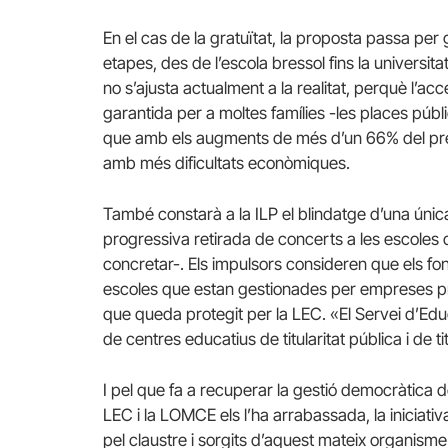
En el cas de la gratuïtat, la proposta passa per 
etapes, des de l’escola bressol fins la universi
no s’ajusta actualment a la realitat, perquè l’acc
garantida per a moltes famílies -les places públi
que amb els augments de més d’un 66% del preu 
amb més dificultats econòmiques.
També constarà a la ILP el blindatge d’una únic
progressiva retirada de concerts a les escoles 
concretar-. Els impulsors consideren que els fon
escoles que estan gestionades per empreses pri
que queda protegit per la LEC. «El Servei d’Edu
de centres educatius de titularitat pública i de t
I pel que fa a recuperar la gestió democràtica 
LEC i la LOMCE els l’ha arrabassada, la iniciativa
pel claustre i sorgits d’aquest mateix organisme