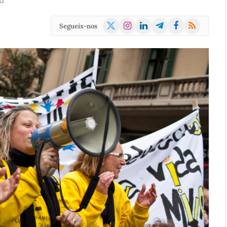
d
X
Instagram
LinkedIn
Telegram
Facebook
RSS
Segueix-nos
(Twitter)