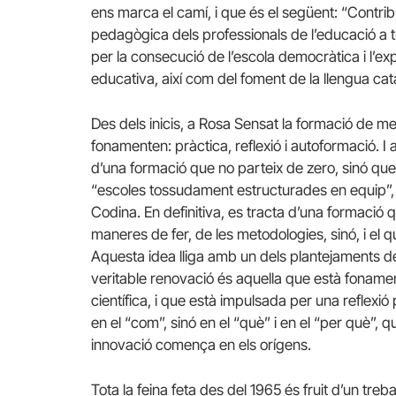
ens marca el camí, i que és el següent: “Contribuir
pedagògica dels professionals de l’educació a tr
per la consecució de l’escola democràtica i l’expres
educativa, així com del foment de la llengua cat
Des dels inicis, a Rosa Sensat la formació de me
fonamenten: pràctica, reflexió i autoformació. I
d’una formació que no parteix de zero, sinó que 
“escoles tossudament estructurades en equip”, 
Codina. En definitiva, es tracta d’una formació 
maneres de fer, de les metodologies, sinó, i el
Aquesta idea lliga amb un dels plantejaments de
veritable renovació és aquella que està foname
científica, i que està impulsada per una refle
en el “com”, sinó en el “què” i en el “per què”, q
innovació comença en els orígens.
Tota la feina feta des del 1965 és fruit d’un treb