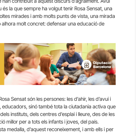
e han contribuït a aquest discurs d’agraïment. Avui
 és la que sempre ha volgut tenir Rosa Sensat, una
 moltes mirades i amb molts punts de vista, una mirada
 alhora molt concret: defensar una educació de
sa Sensat són les persones: les d’ahir, les d’avui i
 educadors, sinó també tota la ciutadania activa que
dels instituts, dels centres d’esplai i lleure, des de les
millor per a tots els infants i joves, del país.
ta medalla, d’aquest reconeixement, i amb ells i per