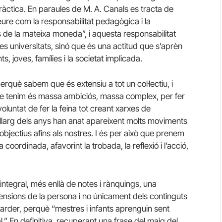
ràctica. En paraules de M. A. Canals es tracta de
veure com la responsabilitat pedagògica i la
s de la mateixa moneda”, i aquesta responsabilitat
es universitats, sinó que és una actitud que s’aprèn
s, joves, famílies i la societat implicada.
què sabem que és extensiu a tot un col·lectiu, i
 que tenim és massa ambiciós, massa complex, per fer
voluntat de fer la feina tot creant xarxes de
 llarg dels anys han anat apareixent molts moviments
objectius afins als nostres. I és per això que prenem
oordinada, afavorint la trobada, la reflexió i l’acció,
ntegral, més enllà de notes i rànquings, una
ensions de la persona i no únicament dels continguts
 Darder, perquè “mestres i infants aprenguin sent
l.” En definitiva, recuperant una frase del maig del