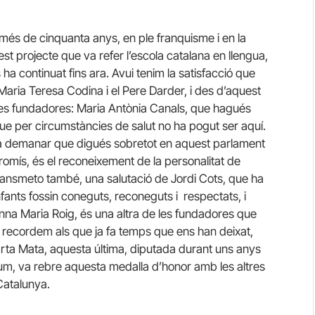
 més de cinquanta anys, en ple franquisme i en la
t projecte que va refer l’escola catalana en llengua,
 ha continuat fins ara. Avui tenim la satisfacció que
Maria Teresa Codina i el Pere Darder, i des d’aquest
e les fundadores: Maria Antònia Canals, que hagués
ue per circumstàncies de salut no ha pogut ser aquí.
va demanar que digués sobretot en aquest parlament
promís, és el reconeixement de la personalitat de
s transmeto també, una salutació de Jordi Cots, que ha
nfants fossin coneguts, reconeguts i respectats, i
Anna Maria Roig, és una altra de les fundadores que
í recordem als que ja fa temps que ens han deixat,
 Marta Mata, aquesta última, diputada durant uns anys
òstum, va rebre aquesta medalla d’honor amb les altres
Catalunya.