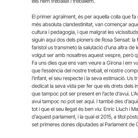
ells hem treballat i treballem.
El primer agraïment, és per aquella colla que fa
més absoluta clandestinitat, van començar aques
cultura i pedagogia, i que malgrat les vicissituds
siguin aquí dos dels pioners de Rosa Sensat: la 
faristol us transmeto la salutació d’una altra d
volgut ser amb nosaltres aquest vespre, però q
Fa uns dies que ens vam veure a Girona i em 
que l’essència del nostre treball, el nostre com
l’infant, el seu respecte i la seva estimació. U
dedicat la seva vida per fer que els drets dels i
que tampoc pot ser present en l’acte d’avui. L’
avui tampoc no pot ser aquí. I també des d’aqu
tot i que el seu llegat és ben viu: Enric Lluch i
d’aquest parlament, i la qual el 2015, a títol p
set primeres dones diputades al Parlament de 