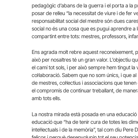
pedagògic d’abans de la guerra i el porta a la p
posar de relleu “la necessitat de viure i de fer 
responsabilitat social del mestre són dues care
social no és una cosa que es pugui aprendre a l
compartint entre tots: mestres, professors, infant
Ens agrada molt rebre aquest reconeixement, per
això per nosaltres té un gran valor. L’objectiu
el camí tot sols, i per això sempre hem tingut la 
col·laboració. Sabem que no som únics, i que al
de mestres, col·lectius i associacions que tenen 
el compromís de continuar treballant, de manera c
amb tots ells.
La nostra mirada està posada en una educació i
educació que “ha de tenir cura de totes les dim
intel·lectuals i de la memòria”, tal com diu Pere
feliços i perquè desenvolupin tot el seu potencia