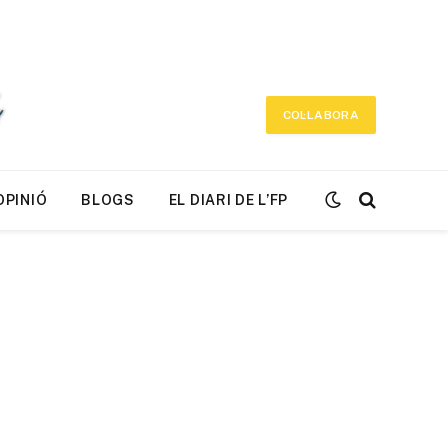
COL·LABORA
OPINIÓ
BLOGS
EL DIARI DE L’FP