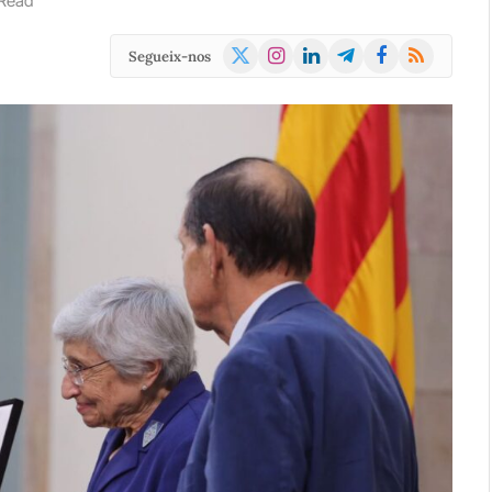
 Read
X
Instagram
LinkedIn
Telegram
Facebook
RSS
Segueix-nos
(Twitter)