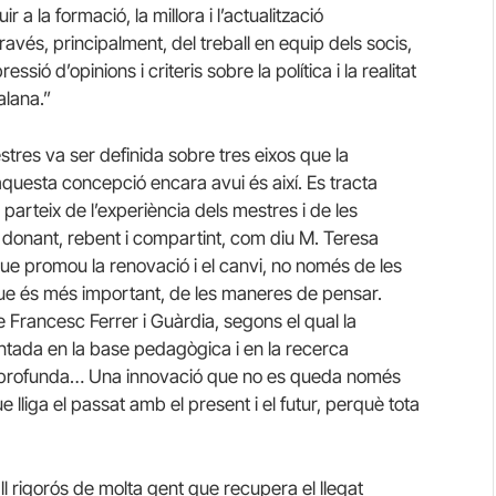
 a la formació, la millora i l’actualització
avés, principalment, del treball en equip dels socis,
sió d’opinions i criteris sobre la política i la realitat
alana.”
stres va ser definida sobre tres eixos que la
 aquesta concepció encara avui és així. Es tracta
parteix de l’experiència dels mestres i de les
donant, rebent i compartint, com diu M. Teresa
que promou la renovació i el canvi, no només de les
 que és més important, de les maneres de pensar.
 Francesc Ferrer i Guàrdia, segons el qual la
ntada en la base pedagògica i en la recerca
xió profunda… Una innovació que no es queda només
ue lliga el passat amb el present i el futur, perquè tota
all rigorós de molta gent que recupera el llegat