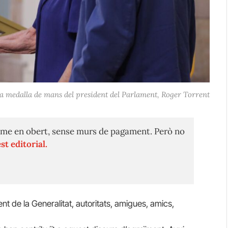
a medalla de mans del president del Parlament, Roger Torrent
me en obert, sense murs de pagament. Però no
st editorial.
nt de la Generalitat, autoritats, amigues, amics,