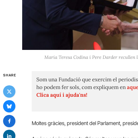
Maria Teresa Codina i Pere Darder recullen l
SHARE
Som una Fundació que exercim el periodis
ho podem fer sols, com expliquem en
aque
Clica aquí i ajuda'ns!
Moltes gràcies, president del Parlament, preside