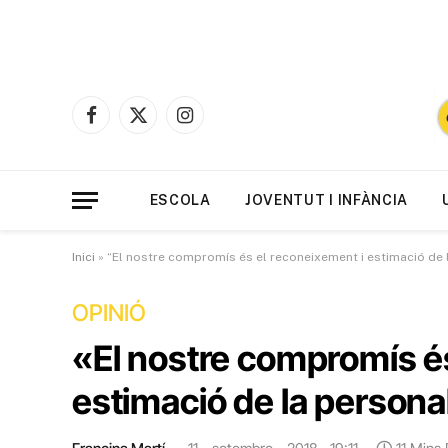
Facebook
X
Instagram
(Twitter)
ESCOLA
JOVENTUT I INFÀNCIA
Inici
»
“El nostre compromís és el reconeixement i estimació de la
OPINIÓ
«El nostre compromís és
estimació de la personal