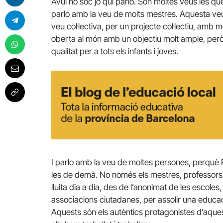
Avui no sóc jo qui parlo. Són moltes veus les qu
parlo amb la veu de molts mestres. Aquesta veu
veu col·lectiva, per un projecte col·lectiu, amb
oberta al món amb un objectiu molt ample, però
qualitat per a tots els infants i joves.
I parlo amb la veu de moltes persones, perquè Ro
les de demà. No només els mestres, professors,
lluita dia a dia, des de l’anonimat de les escoles, 
associacions ciutadanes, per assolir una educació 
Aquests són els autèntics protagonistes d’aques