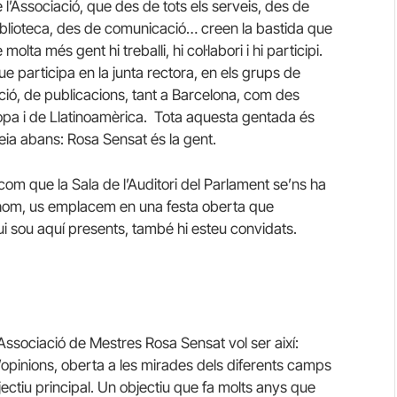
 l’Associació, que des de tots els serveis, des de
 biblioteca, des de comunicació… creen la bastida que
molta més gent hi treballi, hi col·labori i hi participi.
e participa en la junta rectora, en els grups de
mació, de publicacions, tant a Barcelona, com des
ropa i de Llatinoamèrica. Tota aquesta gentada és
eia abans: Rosa Sensat és la gent.
 com que la Sala de l’Auditori del Parlament se’ns ha
thom, us emplacem en una festa oberta que
ui sou aquí presents, també hi esteu convidats.
ssociació de Mestres Rosa Sensat vol ser així:
d’opinions, oberta a les mirades dels diferents camps
bjectiu principal. Un objectiu que fa molts anys que