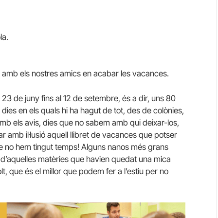
la.
amb els nostres amics en acabar les vacances.
el 23 de juny fins al 12 de setembre, és a dir, uns 80
a dies en els quals hi ha hagut de tot, des de colònies,
mb els avis, dies que no sabem amb qui deixar-los,
ar amb il·lusió aquell llibret de vacances que potser
que no hem tingut temps! Alguns nanos més grans
d’aquelles matèries que havien quedat una mica
molt, que és el millor que podem fer a l’estiu per no