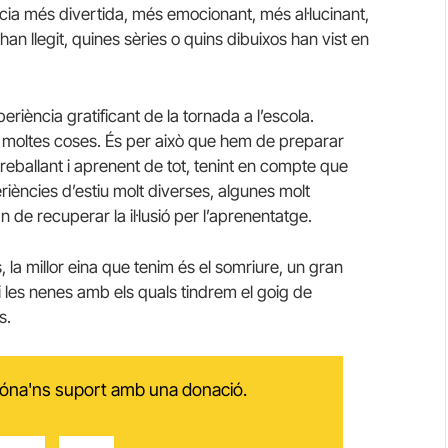
ncia més divertida, més emocionant, més al·lucinant,
an llegit, quines sèries o quins dibuixos han vist en
riència gratificant de la tornada a l’escola.
 moltes coses. És per això que hem de preparar
treballant i aprenent de tot, tenint en compte que
ències d’estiu molt diverses, algunes molt
 de recuperar la il·lusió per l’aprenentatge.
 la millor eina que tenim és el somriure, un gran
 i les nenes amb els quals tindrem el goig de
s.
 dóna'ns suport amb una donació.