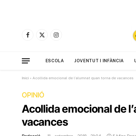
Facebook
X
Instagram
(Twitter)
ESCOLA
JOVENTUT I INFÀNCIA
Inici
»
Acollida emocional de l’alumnat quan torna de vacances
OPINIÓ
Acollida emocional de l
vacances