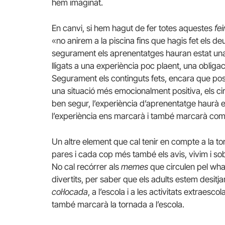
hem imaginat.
En canvi, si hem hagut de fer totes aquestes
fe
«no anirem a la piscina fins que hagis fet els de
segurament els aprenentatges hauran estat un
lligats a una experiència poc plaent, una obliga
Segurament els continguts fets, encara que pos
una situació més emocionalment positiva, els cir
ben segur, l’experiència d’aprenentatge haurà e
l’experiència ens marcarà i també marcarà com 
Un altre element que cal tenir en compte a la to
pares i cada cop més també els avis, vivim i s
No cal recórrer als
memes
que circulen pel wha
divertits, per saber que els adults estem desitjant
col·locada
, a l’escola i a les activitats extraes
també marcarà la tornada a l’escola.