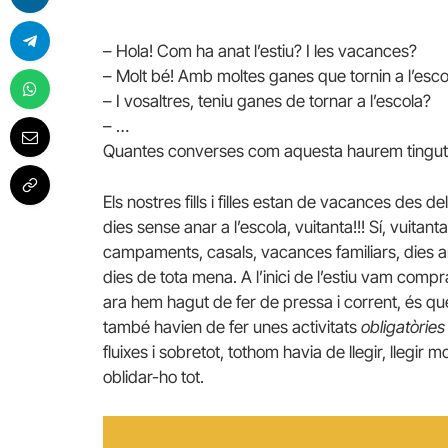
– Hola! Com ha anat l’estiu? I les vacances?
– Molt bé! Amb moltes ganes que tornin a l’esco
– I vosaltres, teniu ganes de tornar a l’escola?
– …
Quantes converses com aquesta haurem tingut 
Els nostres fills i filles estan de vacances des d
dies sense anar a l’escola, vuitanta!!! Sí, vuitant
campaments, casals, vacances familiars, dies a
dies de tota mena. A l’inici de l’estiu vam compr
ara hem hagut de fer de pressa i corrent, és 
també havien de fer unes activitats
obligatòries
fluixes i sobretot, tothom havia de llegir, llegir 
oblidar-ho tot.