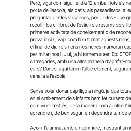
Però, sigui com sigui, el dia 12 arriba i tots els n
porta de l’escola, als patis, als passadissos, a le
preguntar per les vacances, per dir-los «
què
gra
recollir-los el llibret de l’estiu i els resums dels 
primeres activitats de coneixement o de recone
prova inicial,
vaja
com han tornat aquests nens, i 
el final de dia i els nens i les nenes marxaran 
per mirar-nos i … uf, ja hi tornem a ser. Ep! ST
carregades, amb una altra manera d’agafar-nos
curs? Doncs, aquí tenim l’altre element, seguram
canalla a l’escola.
Sense voler donar cap lliçó a ningú, ja que tot
en el creixement dels infants hem fet cursets de
com viure l’estrès, de la manera com acollim l’
aprendre i, de ben segur, en dependrà també e
Acollir l’alumnat amb un somriure, mostrant un in