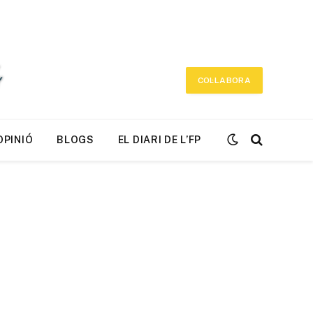
COL·LABORA
OPINIÓ
BLOGS
EL DIARI DE L’FP